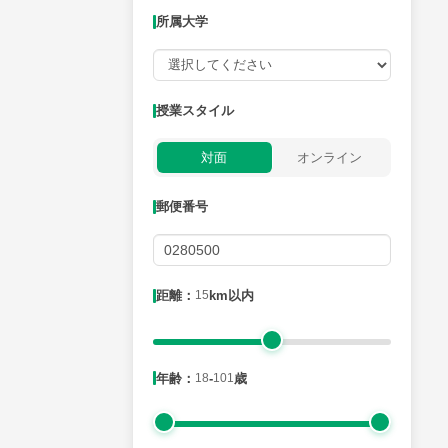
所属大学
授業可能日
授業スタイル
月曜日
火曜日
水曜日
木曜日
金曜日
対面
オンライン
所属大学
郵便番号
距離：15km以内
距離：
15
km以内
年齢：18-101歳
年齢：
18
-
101
歳
性別