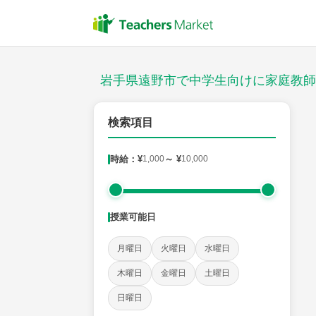
授業スタイル
対面
岩手県遠野市で中学生向けに家庭教師
郵便番号
検索項目
時給：¥
1,000
～ ¥
10,000
対象
授業可能日
教科
月曜日
火曜日
水曜日
英語
数学
現代文
古典
理科
地理
木曜日
金曜日
土曜日
日曜日
時給：¥1,000 ～ ¥10,000