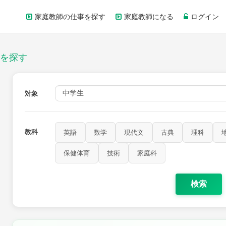
家庭教師の仕事を探す
家庭教師になる
ログイン
を探す
対象
教科
英語
数学
現代文
古典
理科
保健体育
技術
家庭科
検索
歴史
公民
芸術
音楽
保健体育
技術
家庭科