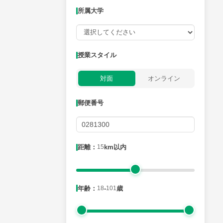
所属大学
授業可能日
授業スタイル
月曜日
火曜日
水曜日
木曜日
金曜日
対面
オンライン
所属大学
郵便番号
距離：15km以内
距離：
15
km以内
年齢：18-101歳
年齢：
18
-
101
歳
性別