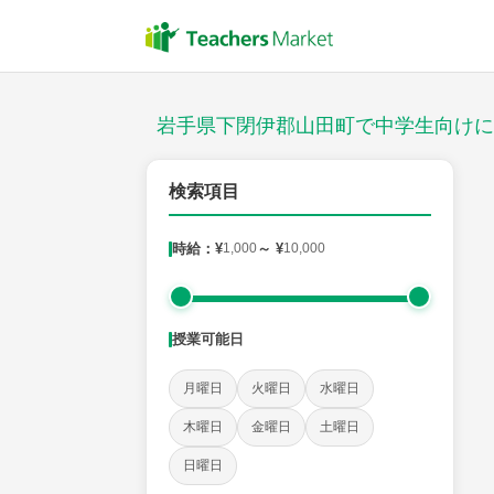
授業スタイル
対面
岩手県下閉伊郡山田町で中学生向けに
郵便番号
検索項目
時給：¥
1,000
～ ¥
10,000
対象
授業可能日
教科
月曜日
火曜日
水曜日
英語
数学
現代文
古典
理科
地理
木曜日
金曜日
土曜日
日曜日
時給：¥1,000 ～ ¥10,000