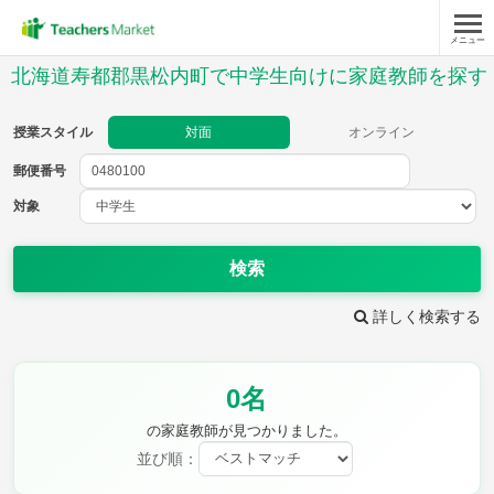
メニュー
授業スタイル
北海道寿都郡黒松内町で中学生向けに家庭教師を探す
対面
オンライン
授業スタイル
対面
オンライン
郵便番号
郵便
番号
対象
対象
検索
詳しく検索する
教科
0名
英語
数学
現代文
古典
理科
地理
の家庭教師が見つかりました。
歴史
公民
並び順：
芸術
音楽
保健体育
技術