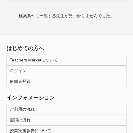
家庭科
検索条件に一致する先生が見つかりませんでした。
時給：¥1,000 ～ ¥10,000
授業可能日
はじめての方へ
月曜日
火曜日
水曜日
木曜日
金曜日
Teachers Marketについて
土曜日
日曜日
ログイン
依頼者登録
所属大学
インフォメーション
ご利用の流れ
距離：15km以内
面談の流れ
授業実施報告について