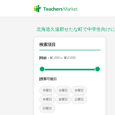
授業スタイル
対面
北海道久遠郡せたな町で中学生向けに
郵便番号
検索項目
時給：¥
1,000
～ ¥
10,000
対象
授業可能日
教科
月曜日
火曜日
水曜日
英語
数学
現代文
古典
理科
地理
木曜日
金曜日
土曜日
日曜日
時給：¥1,000 ～ ¥10,000