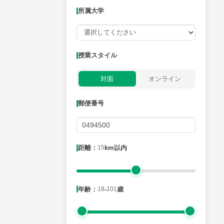
所属大学
授業可能日
授業スタイル
月曜日
火曜日
水曜日
木曜日
金曜日
対面
オンライン
所属大学
郵便番号
距離：15km以内
距離：
15
km以内
年齢：18-101歳
年齢：
18
-
101
歳
性別