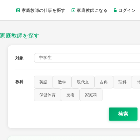
家庭教師の仕事を探す
家庭教師になる
ログイン
家庭教師を探す
対象
教科
英語
数学
現代文
古典
理科
保健体育
技術
家庭科
検索
歴史
公民
芸術
音楽
保健体育
技術
家庭科