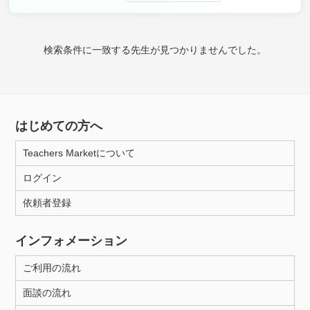
家庭科
時給：¥1,000 ～ ¥10,000
検索条件に一致する先生が見つかりませんでした。
授業可能日
はじめての方へ
月曜日
火曜日
水曜日
木曜日
金曜日
Teachers Marketについて
土曜日
日曜日
ログイン
所属大学
依頼者登録
インフォメーション
距離：15km以内
ご利用の流れ
面談の流れ