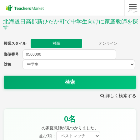
メニュー
授業スタイル
北海道日高郡新ひだか町で中学生向けに家庭教師を探
す
対面
オンライン
授業スタイル
対面
オンライン
郵便番号
郵便
番号
対象
対象
検索
詳しく検索する
教科
英語
数学
現代文
0名
古典
理科
地理
の家庭教師が見つかりました。
歴史
公民
芸術
音楽
保健体育
技術
並び順：