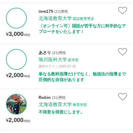
年齢：18-101歳
inm175
(23)男性
北海道教育大学
国語教育専攻
〔オンライン可〕国語が苦手な方に科学的なア
性別
プローチをいたします！
3,000
¥
/時給
あさり
(21)男性
旭川医科大学
医学部
最終ログイン:2025-07-18
単なる教科指導だけでなく、勉強法の指導まで
2,000
¥
/時給
圧倒的な自信があります
Robin
(31)男性
北海道教育大学
教育学部
不得意を得意にします。
2,000
¥
/時給