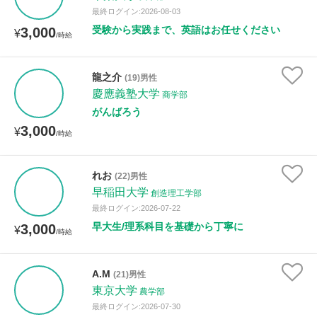
最終ログイン:2026-08-03
受験から実践まで、英語はお任せください
3,000
¥
/時給
龍之介
(19)男性
慶應義塾大学
商学部
がんばろう
3,000
¥
/時給
れお
(22)男性
早稲田大学
創造理工学部
最終ログイン:2026-07-22
早大生/理系科目を基礎から丁寧に
3,000
¥
/時給
A.M
(21)男性
東京大学
農学部
最終ログイン:2026-07-30