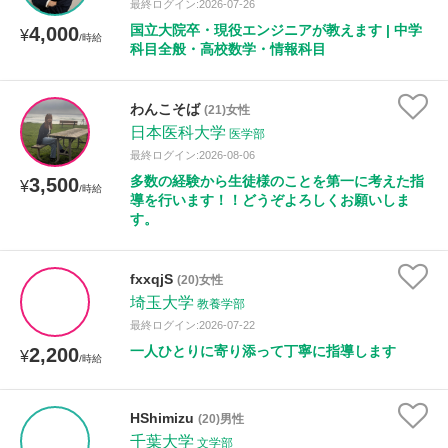
最終ログイン:2026-07-26
国立大院卒・現役エンジニアが教えます | 中学
4,000
¥
/時給
科目全般・高校数学・情報科目
わんこそば
(21)女性
日本医科大学
医学部
最終ログイン:2026-08-06
多数の経験から生徒様のことを第一に考えた指
3,500
¥
/時給
導を行います！！どうぞよろしくお願いしま
す。
fxxqjS
(20)女性
埼玉大学
教養学部
最終ログイン:2026-07-22
一人ひとりに寄り添って丁寧に指導します
2,200
¥
/時給
HShimizu
(20)男性
千葉大学
文学部