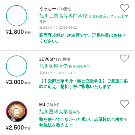
家庭科
うっちー
(21)男性
旭川工業高等専門学校
専攻科生産システム工学
時給：¥1,000 ～ ¥10,000
専攻
最終ログイン:2026-06-11
1,800
¥
/時給
高専専攻科1年次主席です。理系科目はお任せ
ください。
授業可能日
月曜日
火曜日
水曜日
木曜日
金曜日
2EV6SP
(19)男性
旭川医科大学
医学部医学科
土曜日
日曜日
最終ログイン:2026-04-17
【中受御三家出身・国公立医学生】ご要望に柔
3,000
¥
/時給
所属大学
軟に応え、懇切丁寧に指導いたします
M.I
(28)女性
旭川医科大学
医学部
距離：15km以内
塾を使ってこなかった私が、志望校に合格する
勉強法を教えます！
2,500
¥
/時給