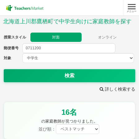
メニュー
授業スタイル
北海道上川郡鷹栖町で中学生向けに家庭教師を探す
対面
オンライン
授業スタイル
対面
オンライン
郵便番号
郵便
番号
対象
対象
検索
詳しく検索する
教科
16名
英語
数学
現代文
古典
理科
地理
の家庭教師が見つかりました。
歴史
公民
並び順：
芸術
音楽
保健体育
技術