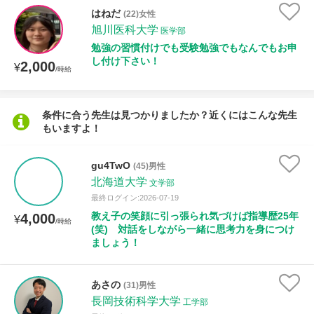
はねだ
(22)女性
旭川医科大学
医学部
勉強の習慣付けでも受験勉強でもなんでもお申
し付け下さい！
2,000
¥
/時給
条件に合う先生は見つかりましたか？近くにはこんな先生
もいますよ！
gu4TwO
(45)男性
北海道大学
文学部
最終ログイン:2026-07-19
教え子の笑顔に引っ張られ気づけば指導歴25年
4,000
¥
/時給
(笑) 対話をしながら一緒に思考力を身につけ
ましょう！
あさの
(31)男性
長岡技術科学大学
工学部