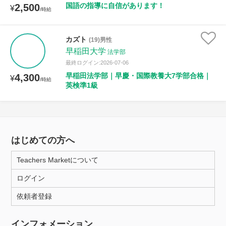
国語の指導に自信があります！
2,500
¥
/時給
カズト
(19)男性
早稲田大学
法学部
最終ログイン:2026-07-06
早稲田法学部｜早慶・国際教養大7学部合格｜
4,300
¥
/時給
英検準1級
はじめての方へ
Teachers Marketについて
ログイン
依頼者登録
インフォメーション