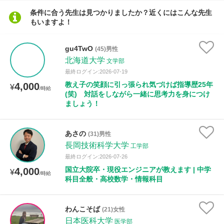
条件に合う先生は見つかりましたか？近くにはこんな先生
もいますよ！
gu4TwO
(45)男性
北海道大学
文学部
最終ログイン:2026-07-19
教え子の笑顔に引っ張られ気づけば指導歴25年
4,000
¥
/時給
(笑) 対話をしながら一緒に思考力を身につけ
ましょう！
あさの
(31)男性
長岡技術科学大学
工学部
最終ログイン:2026-07-26
国立大院卒・現役エンジニアが教えます | 中学
4,000
¥
/時給
科目全般・高校数学・情報科目
わんこそば
(21)女性
日本医科大学
医学部