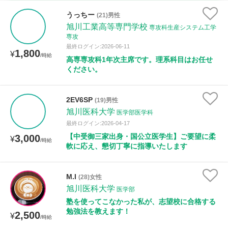
家庭科
うっちー
(21)男性
旭川工業高等専門学校
専攻科生産システム工学
時給：¥1,000 ～ ¥10,000
専攻
最終ログイン:2026-06-11
1,800
¥
/時給
高専専攻科1年次主席です。理系科目はお任せ
ください。
授業可能日
月曜日
火曜日
水曜日
木曜日
金曜日
2EV6SP
(19)男性
旭川医科大学
医学部医学科
土曜日
日曜日
最終ログイン:2026-04-17
【中受御三家出身・国公立医学生】ご要望に柔
3,000
¥
/時給
所属大学
軟に応え、懇切丁寧に指導いたします
M.I
(28)女性
旭川医科大学
医学部
距離：15km以内
塾を使ってこなかった私が、志望校に合格する
勉強法を教えます！
2,500
¥
/時給