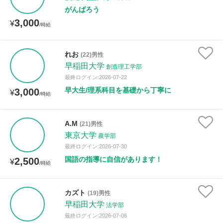
がんばろう
3,000
¥
/時給
れお
(22)男性
早稲田大学
創造理工学部
最終ログイン:2026-07-22
早大生/理系科目を基礎から丁寧に
3,000
¥
/時給
A.M
(21)男性
東京大学
農学部
最終ログイン:2026-07-30
国語の指導に自信があります！
2,500
¥
/時給
カズト
(19)男性
早稲田大学
法学部
最終ログイン:2026-07-06