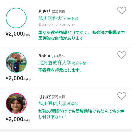
年齢：18-101歳
あさり
(21)男性
旭川医科大学
医学部
最終ログイン:2025-07-18
性別
単なる教科指導だけでなく、勉強法の指導まで
2,000
¥
/時給
圧倒的な自信があります
Robin
(31)男性
北海道教育大学
教育学部
不得意を得意にします。
2,000
¥
/時給
はねだ
(22)女性
旭川医科大学
医学部
勉強の習慣付けでも受験勉強でもなんでもお申
し付け下さい！
2,000
¥
/時給