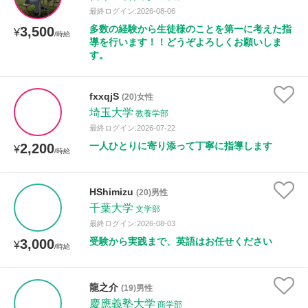
最終ログイン:2026-08-06
多数の経験から生徒様のことを第一に考えた指
3,500
¥
/時給
導を行います！！どうぞよろしくお願いしま
す。
fxxqjS
(20)女性
埼玉大学
教養学部
最終ログイン:2026-07-22
一人ひとりに寄り添って丁寧に指導します
2,200
¥
/時給
HShimizu
(20)男性
千葉大学
文学部
最終ログイン:2026-08-03
受験から実践まで、英語はお任せください
3,000
¥
/時給
龍之介
(19)男性
慶應義塾大学
商学部