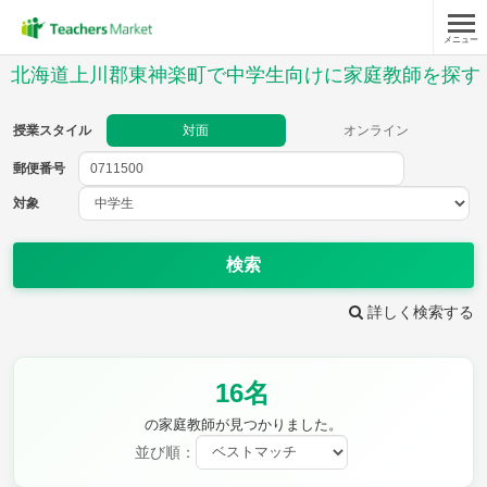
メニュー
授業スタイル
北海道上川郡東神楽町で中学生向けに家庭教師を探す
対面
オンライン
授業スタイル
対面
オンライン
郵便番号
郵便
番号
対象
対象
検索
詳しく検索する
教科
16名
英語
数学
現代文
古典
理科
地理
の家庭教師が見つかりました。
歴史
公民
並び順：
芸術
音楽
保健体育
技術