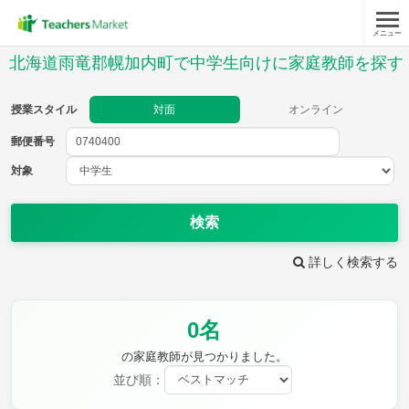
メニュー
授業スタイル
北海道雨竜郡幌加内町で中学生向けに家庭教師を探す
対面
オンライン
授業スタイル
対面
オンライン
郵便番号
郵便
番号
対象
対象
検索
詳しく検索する
教科
0名
英語
数学
現代文
古典
理科
地理
の家庭教師が見つかりました。
歴史
公民
並び順：
芸術
音楽
保健体育
技術