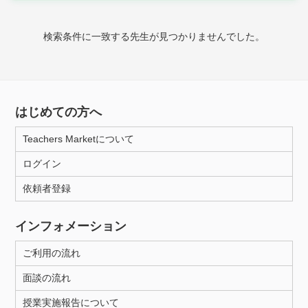
家庭科
検索条件に一致する先生が見つかりませんでした。
時給：¥1,000 ～ ¥10,000
授業可能日
はじめての方へ
月曜日
火曜日
水曜日
木曜日
金曜日
Teachers Marketについて
土曜日
日曜日
ログイン
依頼者登録
所属大学
インフォメーション
ご利用の流れ
距離：15km以内
面談の流れ
授業実施報告について