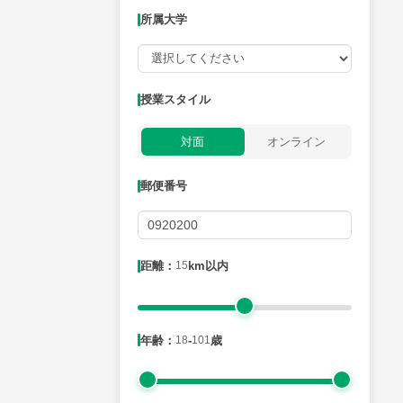
所属大学
授業可能日
授業スタイル
月曜日
火曜日
水曜日
木曜日
金曜日
対面
オンライン
所属大学
郵便番号
距離：15km以内
距離：
15
km以内
年齢：18-101歳
年齢：
18
-
101
歳
性別