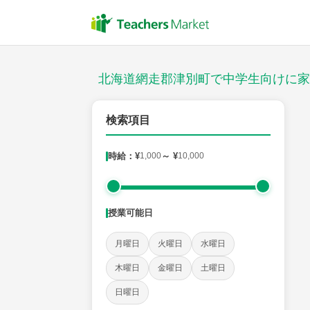
授業スタイル
対面
北海道網走郡津別町で中学生向けに家
郵便番号
検索項目
時給：¥
1,000
～ ¥
10,000
対象
授業可能日
教科
月曜日
火曜日
水曜日
英語
数学
現代文
古典
理科
地理
木曜日
金曜日
土曜日
日曜日
時給：¥1,000 ～ ¥10,000