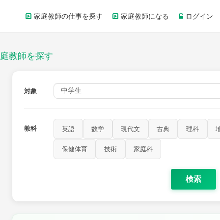
家庭教師の仕事を探す
家庭教師になる
ログイン
庭教師を探す
対象
教科
英語
数学
現代文
古典
理科
保健体育
技術
家庭科
検索
歴史
公民
芸術
音楽
保健体育
技術
家庭科