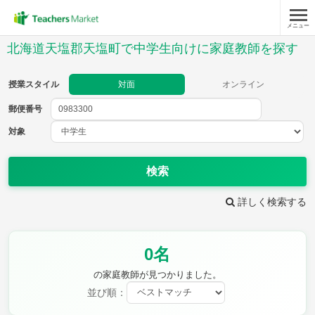
メニュー
授業スタイル
北海道天塩郡天塩町で中学生向けに家庭教師を探す
対面
オンライン
授業スタイル
対面
オンライン
郵便番号
郵便
番号
対象
対象
検索
詳しく検索する
教科
0名
英語
数学
現代文
古典
理科
地理
の家庭教師が見つかりました。
歴史
公民
並び順：
芸術
音楽
保健体育
技術