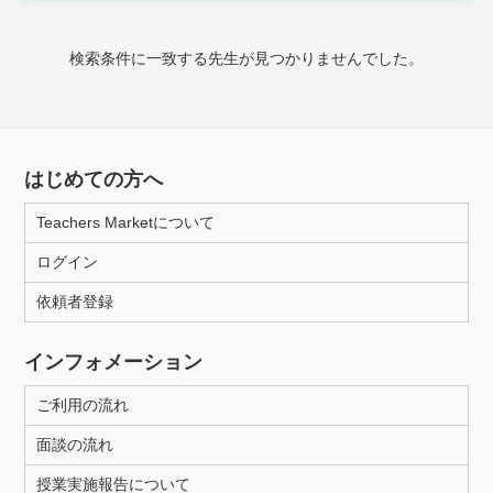
家庭科
検索条件に一致する先生が見つかりませんでした。
時給：¥1,000 ～ ¥10,000
授業可能日
はじめての方へ
月曜日
火曜日
水曜日
木曜日
金曜日
Teachers Marketについて
土曜日
日曜日
ログイン
依頼者登録
所属大学
インフォメーション
ご利用の流れ
距離：15km以内
面談の流れ
授業実施報告について