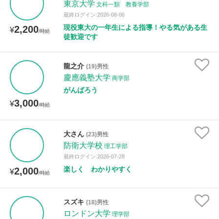
東京大学
文科一類 教養学部
最終ログイン:2026-08-06
現役東大の一年生による指導！やる気がある生
2,200
¥
/時給
徒歓迎です
龍之介
(19)男性
慶應義塾大学
商学部
がんばろう
3,000
¥
/時給
大さん
(23)男性
防衛大学校
理工学部
最終ログイン:2026-07-28
楽しく わかりやすく
2,000
¥
/時給
スズキ
(18)男性
ロンドン大学
理学部