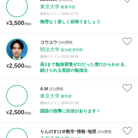
年齢：18-101歳
東京大学
教養学部
最終ログイン:2026-07-31
無理なく楽しく頑張りましょう
3,500
¥
/時給
性別
コウユウ
(20)男性
明治大学
政治経済学部
最終ログイン:2026-08-04
高3まで勉強習慣ゼロだった僕だからわかる、
2,500
¥
/時給
続けられる英語の勉強法
A.M
(21)男性
東京大学
農学部
最終ログイン:2026-07-30
国語の指導に自信があります！
2,500
¥
/時給
りんのすけ＠数学･情報･地理
(20)男性