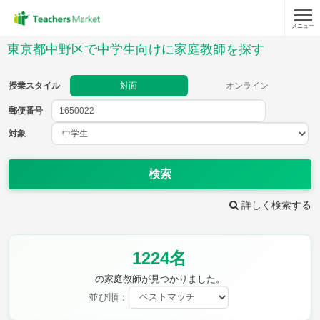
メニュー
授業スタイル
東京都中野区で中学生向けに家庭教師を探す
対面
オンライン
授業スタイル
対面
オンライン
郵便番号
郵便
番号
対象
対象
検索
詳しく検索する
教科
1224名
英語
数学
現代文
古典
理科
地理
の家庭教師が見つかりました。
歴史
公民
並び順：
芸術
音楽
保健体育
技術