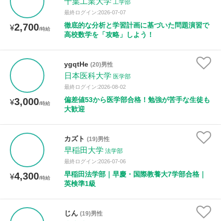
千葉工業大学
工学部
最終ログイン:2026-07-07
徹底的な分析と学習計画に基づいた問題演習で
2,700
¥
/時給
高校数学を「攻略」しよう！
ygqtHe
(20)男性
日本医科大学
医学部
最終ログイン:2026-08-02
偏差値53から医学部合格！勉強が苦手な生徒も
3,000
¥
/時給
大歓迎
カズト
(19)男性
早稲田大学
法学部
最終ログイン:2026-07-06
早稲田法学部｜早慶・国際教養大7学部合格｜
4,300
¥
/時給
英検準1級
じん
(19)男性