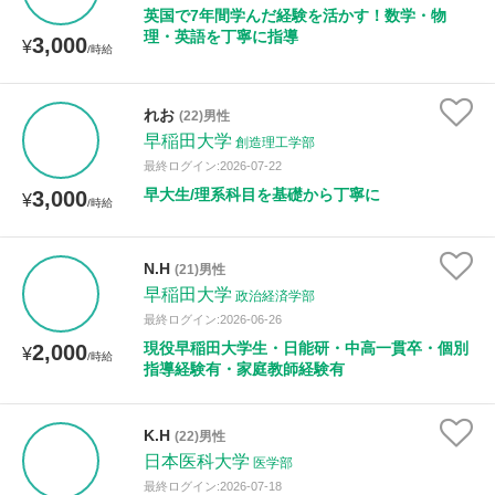
英国で7年間学んだ経験を活かす！数学・物
理・英語を丁寧に指導
3,000
¥
/時給
れお
(22)男性
早稲田大学
創造理工学部
最終ログイン:2026-07-22
早大生/理系科目を基礎から丁寧に
3,000
¥
/時給
N.H
(21)男性
早稲田大学
政治経済学部
最終ログイン:2026-06-26
現役早稲田大学生・日能研・中高一貫卒・個別
2,000
¥
/時給
指導経験有・家庭教師経験有
K.H
(22)男性
日本医科大学
医学部
最終ログイン:2026-07-18