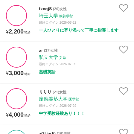
家庭科
fxxqjS
(20)女性
埼玉大学
教養学部
時給：¥1,000 ～ ¥10,000
最終ログイン:2026-07-22
一人ひとりに寄り添って丁寧に指導します
2,200
¥
/時給
授業可能日
ar
(37)女性
私立大学
月曜日
火曜日
水曜日
木曜日
金曜日
文系
最終ログイン:2026-07-09
土曜日
日曜日
基礎英語
3,000
¥
/時給
所属大学
りりり
(21)女性
慶應義塾大学
医学部
最終ログイン:2026-07-29
距離：15km以内
中学受験経験あり！！！
4,000
¥
/時給
aGUwJ0
(19)男性