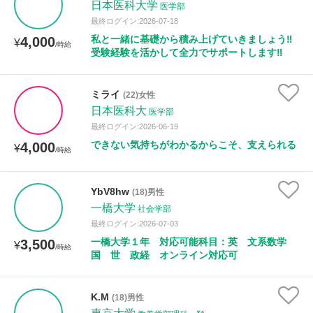
日本医科大学
医学部
最終ログイン:2026-07-18
私と一緒に基礎から積み上げていきましょう‼️
4,000
¥
/時給
受験経験を活かして全力でサポートします‼️
ミライ
(22)女性
日本医科大
医学部
最終ログイン:2026-06-19
できない気持ちがわかるからこそ、支えられる
4,000
¥
/時給
YbV8hw
(18)男性
一橋大学
社会学部
最終ログイン:2026-07-03
一橋大学１年 対応可能科目：英 文系数学
3,500
¥
/時給
国 世 政経 オンライン対応可
K.M
(18)男性