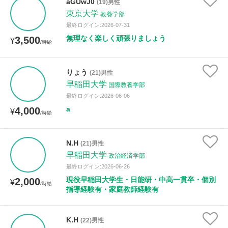
aGUwJ0
(19)男性
東京大学
教養学部
最終ログイン:2026-07-31
無理なく楽しく頑張りましょう
3,500
¥
/時給
りょう
(21)男性
早稲田大学
国際教養学部
最終ログイン:2026-06-06
a
4,000
¥
/時給
N.H
(21)男性
早稲田大学
政治経済学部
最終ログイン:2026-06-26
現役早稲田大学生・日能研・中高一貫卒・個別
2,000
¥
/時給
指導経験有・家庭教師経験有
K.H
(22)男性