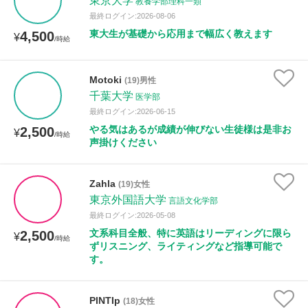
東京大学
教養学部理科一類
最終ログイン:2026-08-06
東大生が基礎から応用まで幅広く教えます
4,500
¥
/時給
Motoki
(19)男性
千葉大学
医学部
最終ログイン:2026-06-15
やる気はあるが成績が伸びない生徒様は是非お
2,500
¥
/時給
声掛けください
Zahla
(19)女性
東京外国語大学
言語文化学部
最終ログイン:2026-05-08
文系科目全般、特に英語はリーディングに限ら
2,500
¥
/時給
ずリスニング、ライティングなど指導可能で
す。
PlNTIp
(18)女性