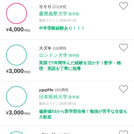
年齢：18-101歳
りりり
(21)女性
慶應義塾大学
医学部
最終ログイン:2026-07-29
中学受験経験あり！！！
4,000
性別
¥
/時給
スズキ
(18)男性
ロンドン大学
理学部
英国で7年間学んだ経験を活かす！数学・物
理・英語を丁寧に指導
3,000
¥
/時給
ygqtHe
(20)男性
日本医科大学
医学部
最終ログイン:2026-08-02
偏差値53から医学部合格！勉強が苦手な生徒も
3,000
¥
/時給
大歓迎