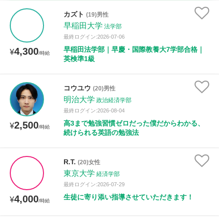
家庭科
カズト
(19)男性
早稲田大学
法学部
時給：¥1,000 ～ ¥10,000
最終ログイン:2026-07-06
早稲田法学部｜早慶・国際教養大7学部合格｜
4,300
¥
/時給
英検準1級
授業可能日
コウユウ
(20)男性
月曜日
火曜日
水曜日
木曜日
金曜日
明治大学
政治経済学部
最終ログイン:2026-08-04
土曜日
日曜日
高3まで勉強習慣ゼロだった僕だからわかる、
2,500
¥
/時給
続けられる英語の勉強法
所属大学
R.T.
(20)女性
東京大学
経済学部
距離：15km以内
最終ログイン:2026-07-29
生徒に寄り添い指導させていただきます！
4,000
¥
/時給