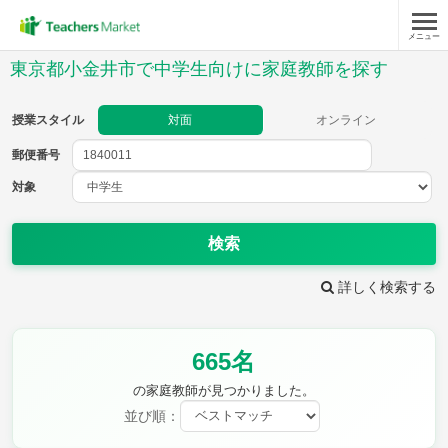
メニュー
授業スタイル
東京都小金井市で中学生向けに家庭教師を探す
対面
オンライン
授業スタイル
対面
オンライン
郵便番号
郵便
番号
対象
対象
検索
詳しく検索する
教科
665名
英語
数学
現代文
古典
理科
地理
の家庭教師が見つかりました。
歴史
公民
並び順：
芸術
音楽
保健体育
技術