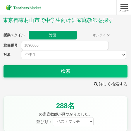
メニュー
授業スタイル
東京都東村山市で中学生向けに家庭教師を探す
対面
オンライン
授業スタイル
対面
オンライン
郵便番号
郵便
番号
対象
対象
検索
詳しく検索する
教科
288名
英語
数学
現代文
古典
理科
地理
の家庭教師が見つかりました。
歴史
公民
並び順：
芸術
音楽
保健体育
技術