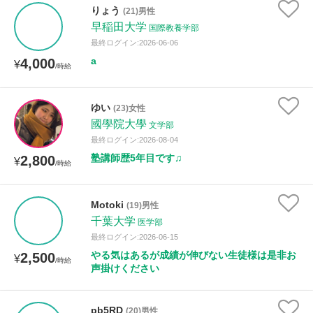
りょう
(21)男性
早稲田大学
国際教養学部
最終ログイン:2026-06-06
a
4,000
¥
/時給
ゆい
(23)女性
國學院大學
文学部
最終ログイン:2026-08-04
塾講師歴5年目です♫
2,800
¥
/時給
Motoki
(19)男性
千葉大学
医学部
最終ログイン:2026-06-15
やる気はあるが成績が伸びない生徒様は是非お
2,500
¥
/時給
声掛けください
pb5RD
(20)男性