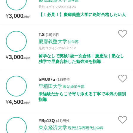
慶應義塾大学
法学部
最終ログイン:2026-03-23
【！必見！】慶應義塾大学に絶対合格したい人
3,000
¥
/時給
T.S
(19)男性
慶應義塾大学
法学部
最終ログイン:2026-07-12
留学なしで英検1級一次合格｜慶應法｜塾なし
3,000
¥
/時給
独学で早慶合格した勉強法を指導
bMU97u
(18)男性
早稲田大学
政治経済学部
未経験だからこそ寄り添える丁寧で本気の個別
指導
4,500
¥
/時給
YBp13Q
(41)男性
東京経済大学
現代法学部現代法学科