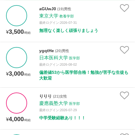
家庭科
aGUwJ0
(19)男性
東京大学
教養学部
時給：¥1,000 ～ ¥10,000
最終ログイン:2026-07-31
無理なく楽しく頑張りましょう
3,500
¥
/時給
授業可能日
ygqtHe
(20)男性
日本医科大学
月曜日
火曜日
水曜日
木曜日
金曜日
医学部
最終ログイン:2026-08-02
土曜日
日曜日
偏差値53から医学部合格！勉強が苦手な生徒も
3,000
¥
/時給
大歓迎
所属大学
りりり
(21)女性
慶應義塾大学
医学部
最終ログイン:2026-07-29
距離：15km以内
中学受験経験あり！！！
4,000
¥
/時給