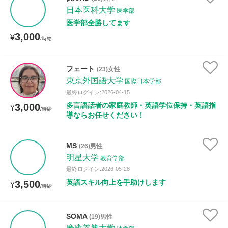
日本医科大学
医学部
医学部全勝してます
3,000
¥
/時給
フェート
(23)女性
東京外国語大学
国際日本学部
最終ログイン:2026-04-15
多言語話者の家庭教師・英語学位保持・英語指
3,000
¥
/時給
導ならお任せください！
MS
(26)男性
明星大学
教育学部
最終ログイン:2026-05-28
英語スキル向上を手助けします
3,500
¥
/時給
SOMA
(19)男性