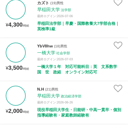
カズト
(19)男性
年齢：18-101歳
早稲田大学
法学部
最終ログイン:2026-07-06
早稲田法学部｜早慶・国際教養大7学部合格｜
4,300
¥
/時給
性別
英検準1級
YbV8hw
(18)男性
一橋大学
社会学部
最終ログイン:2026-07-03
一橋大学１年 対応可能科目：英 文系数学
3,500
¥
/時給
国 世 政経 オンライン対応可
N.H
(21)男性
早稲田大学
政治経済学部
最終ログイン:2026-06-26
現役早稲田大学生・日能研・中高一貫卒・個別
2,000
¥
/時給
指導経験有・家庭教師経験有