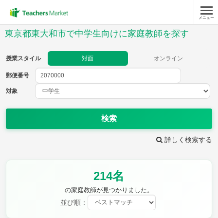
メニュー
授業スタイル
東京都東大和市で中学生向けに家庭教師を探す
対面
オンライン
授業スタイル
対面
オンライン
郵便番号
郵便
番号
対象
対象
検索
詳しく検索する
教科
214名
英語
数学
現代文
古典
理科
地理
の家庭教師が見つかりました。
歴史
公民
並び順：
芸術
音楽
保健体育
技術