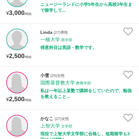
ニュージーランドに小学5年生から高校3年生ま
で留学して...
3,000
¥
/時給
Linda
(27)男性
一橋大学
商学部
得意科目は英語・数学です。
2,500
¥
/時給
小雪
(29)女性
国際基督教大学
教養学部
私は一年以上某塾で講師をしていたので、勉強
を教えること...
2,500
¥
/時給
かなこ
(27)女性
上智大学
文学部
現役で上智大学文学部に合格し、短期留学も3