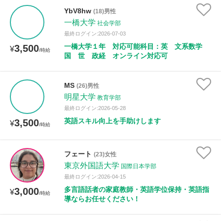
年齢：18-101歳
YbV8hw
(18)男性
一橋大学
社会学部
最終ログイン:2026-07-03
一橋大学１年 対応可能科目：英 文系数学
3,500
性別
¥
/時給
国 世 政経 オンライン対応可
MS
(26)男性
明星大学
教育学部
最終ログイン:2026-05-28
英語スキル向上を手助けします
3,500
¥
/時給
フェート
(23)女性
東京外国語大学
国際日本学部
最終ログイン:2026-04-15
多言語話者の家庭教師・英語学位保持・英語指
3,000
¥
/時給
導ならお任せください！