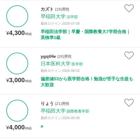
家庭科
カズト
(19)男性
早稲田大学
法学部
時給：¥1,000 ～ ¥10,000
最終ログイン:2026-07-06
早稲田法学部｜早慶・国際教養大7学部合格｜
4,300
¥
/時給
英検準1級
授業可能日
ygqtHe
(20)男性
月曜日
火曜日
水曜日
木曜日
金曜日
日本医科大学
医学部
最終ログイン:2026-08-02
土曜日
日曜日
偏差値53から医学部合格！勉強が苦手な生徒も
3,000
¥
/時給
大歓迎
所属大学
りょう
(21)男性
早稲田大学
国際教養学部
距離：15km以内
最終ログイン:2026-06-06
a
4,000
¥
/時給