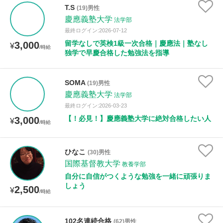
T.S
(19)男性
慶應義塾大学
法学部
最終ログイン:2026-07-12
留学なしで英検1級一次合格｜慶應法｜塾なし
3,000
¥
/時給
独学で早慶合格した勉強法を指導
SOMA
(19)男性
慶應義塾大学
法学部
最終ログイン:2026-03-23
【！必見！】慶應義塾大学に絶対合格したい人
3,000
¥
/時給
ひなこ
(30)男性
国際基督教大学
教養学部
自分に自信がつくような勉強を一緒に頑張りま
しょう
2,500
¥
/時給
102名連続合格
(62)男性