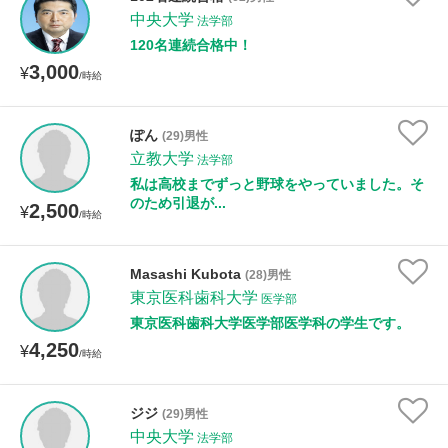
中央大学
法学部
120名連続合格中！
3,000
¥
/時給
ぽん
(29)男性
立教大学
法学部
私は高校までずっと野球をやっていました。そ
のため引退が...
2,500
¥
/時給
Masashi Kubota
(28)男性
東京医科歯科大学
医学部
東京医科歯科大学医学部医学科の学生です。
4,250
¥
/時給
ジジ
(29)男性
中央大学
法学部