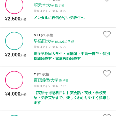
順天堂大学
医学部
最終ログイン:2026-08-06
メンタルに自信がない受験生へ
2,500
¥
/時給
N.H
(21)男性
早稲田大学
政治経済学部
最終ログイン:2026-06-26
現役早稲田大学生・日能研・中高一貫卒・個別
2,000
¥
/時給
指導経験有・家庭教師経験有
Y
(21)女性
慶應義塾大学
医学部
最終ログイン:2026-07-12
【英語を得意科目に】英会話・英検・学校英
4,000
¥
/時給
語・受験英語まで、楽しくわかりやすく指導し
ます