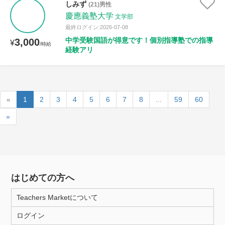
しみず
(21)男性
慶應義塾大学
文学部
最終ログイン:2026-07-08
中学受験国語が得意です！個別指導塾での指導
3,000
¥
/時給
経験アリ
«
1
2
3
4
5
6
7
8
...
59
60
»
はじめての方へ
Teachers Marketについて
ログイン