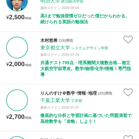
明治大学
政治経済学部
最終ログイン:2026-08-04
高3まで勉強習慣ゼロだった僕だからわかる、
2,500
¥
/時給
続けられる英語の勉強法
木村悠希
(19)男性
東京都立大学
システムデザイン学部
最終ログイン:2026-07-26
共通テスト799点・理系難関大複数合格→都立
2,000
¥
/時給
大航空宇宙専攻。数学/物理/化学/情報Ⅰ専門指
導
りんのすけ＠数学･情報･地理
(20)男性
千葉工業大学
工学部
最終ログイン:2026-07-07
徹底的な分析と学習計画に基づいた問題演習で
2,700
¥
/時給
高校数学を「攻略」しよう！