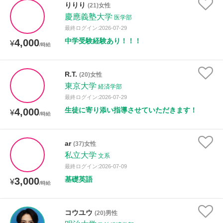
りりり
(21)女性
年齢：18-101歳
慶應義塾大学
医学部
最終ログイン:2026-07-29
中学受験経験あり！！！
4,000
¥
/時給
性別
R.T.
(20)女性
東京大学
経済学部
最終ログイン:2026-07-29
生徒に寄り添い指導させていただきます！
4,000
¥
/時給
ar
(37)女性
私立大学
文系
最終ログイン:2026-07-09
基礎英語
3,000
¥
/時給
コウユウ
(20)男性