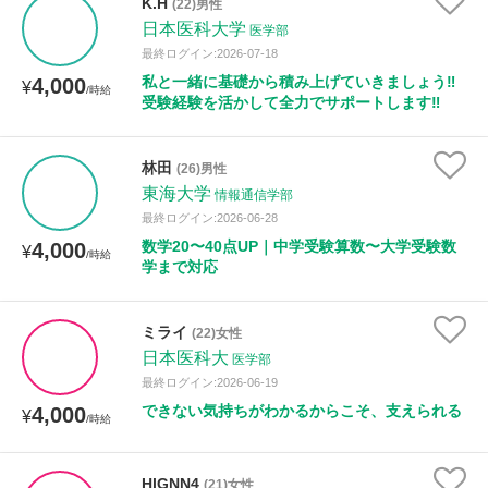
K.H
(22)男性
日本医科大学
医学部
最終ログイン:2026-07-18
私と一緒に基礎から積み上げていきましょう‼️
4,000
¥
/時給
受験経験を活かして全力でサポートします‼️
林田
(26)男性
東海大学
情報通信学部
最終ログイン:2026-06-28
数学20〜40点UP｜中学受験算数〜大学受験数
4,000
¥
/時給
学まで対応
ミライ
(22)女性
日本医科大
医学部
最終ログイン:2026-06-19
できない気持ちがわかるからこそ、支えられる
4,000
¥
/時給
HlGNN4
(21)女性