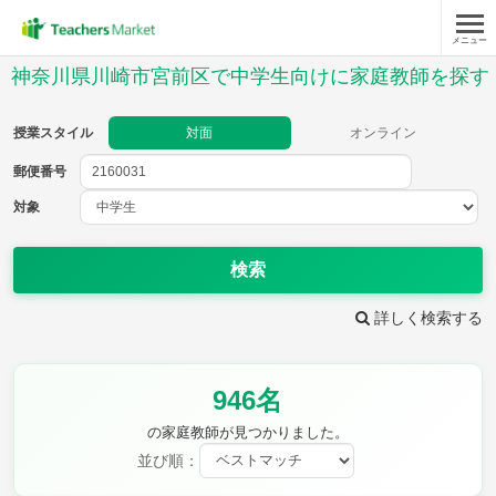
メニュー
授業スタイル
神奈川県川崎市宮前区で中学生向けに家庭教師を探す
対面
オンライン
授業スタイル
対面
オンライン
郵便番号
郵便
番号
対象
対象
検索
詳しく検索する
教科
946名
英語
数学
現代文
古典
理科
地理
の家庭教師が見つかりました。
歴史
公民
並び順：
芸術
音楽
保健体育
技術