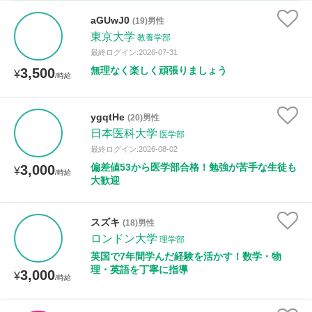
家庭科
aGUwJ0
(19)男性
東京大学
教養学部
時給：¥1,000 ～ ¥10,000
最終ログイン:2026-07-31
無理なく楽しく頑張りましょう
3,500
¥
/時給
授業可能日
ygqtHe
(20)男性
日本医科大学
月曜日
火曜日
水曜日
木曜日
金曜日
医学部
最終ログイン:2026-08-02
土曜日
日曜日
偏差値53から医学部合格！勉強が苦手な生徒も
3,000
¥
/時給
大歓迎
所属大学
スズキ
(18)男性
ロンドン大学
理学部
英国で7年間学んだ経験を活かす！数学・物
距離：15km以内
理・英語を丁寧に指導
3,000
¥
/時給