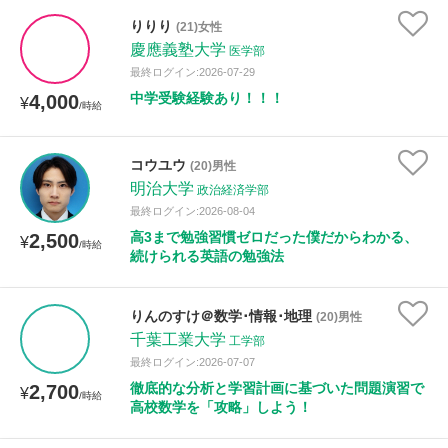
りりり
(21)女性
慶應義塾大学
医学部
最終ログイン:2026-07-29
中学受験経験あり！！！
4,000
¥
/時給
コウユウ
(20)男性
明治大学
政治経済学部
最終ログイン:2026-08-04
高3まで勉強習慣ゼロだった僕だからわかる、
2,500
¥
/時給
続けられる英語の勉強法
りんのすけ＠数学･情報･地理
(20)男性
千葉工業大学
工学部
最終ログイン:2026-07-07
徹底的な分析と学習計画に基づいた問題演習で
2,700
¥
/時給
高校数学を「攻略」しよう！