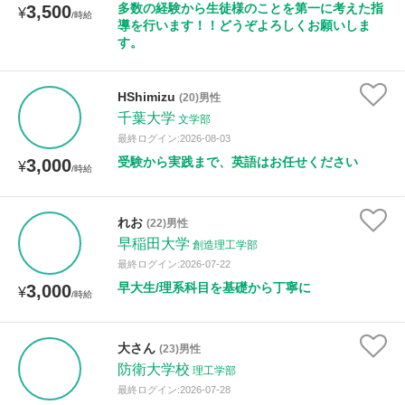
多数の経験から生徒様のことを第一に考えた指
3,500
年齢：18-101歳
¥
/時給
導を行います！！どうぞよろしくお願いしま
す。
性別
HShimizu
(20)男性
千葉大学
文学部
最終ログイン:2026-08-03
受験から実践まで、英語はお任せください
3,000
¥
/時給
れお
(22)男性
早稲田大学
創造理工学部
最終ログイン:2026-07-22
早大生/理系科目を基礎から丁寧に
3,000
¥
/時給
大さん
(23)男性
防衛大学校
理工学部
最終ログイン:2026-07-28