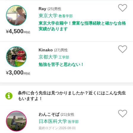
家庭科
Ray
(25)男性
東京大学
教養学部
時給：¥1,000 ～ ¥10,000
東京大学在籍中！豊富な指導経験と確かな合格
実績があります
4,500
¥
/時給
授業可能日
Kinako
(27)男性
京都大学
月曜日
火曜日
水曜日
木曜日
金曜日
工学部
勉強を苦手と思わない！
土曜日
日曜日
3,000
¥
/時給
所属大学
条件に合う先生は見つかりましたか？近くにはこんな先生
もいますよ！
距離：15km以内
わんこそば
(21)女性
日本医科大学
医学部
最終ログイン:2026-08-01