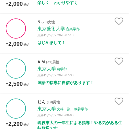
楽しく わかりやすく
2,000
¥
/時給
N
(20)女性
東京藝術大学
音楽学部
最終ログイン:2026-07-13
はじめまして！
2,000
¥
/時給
A.M
(21)男性
東京大学
農学部
最終ログイン:2026-07-30
国語の指導に自信があります！
2,500
¥
/時給
じん
(19)男性
東京大学
文科一類 教養学部
最終ログイン:2026-08-06
現役東大の一年生による指導！やる気がある生
2,200
¥
/時給
徒歓迎です