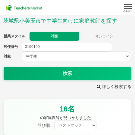
メニュー
授業スタイル
茨城県小美玉市で中学生向けに家庭教師を探す
対面
オンライン
授業スタイル
対面
オンライン
郵便番号
郵便
番号
対象
対象
検索
詳しく検索する
教科
16名
英語
数学
現代文
古典
理科
地理
の家庭教師が見つかりました。
歴史
公民
並び順：
芸術
音楽
保健体育
技術