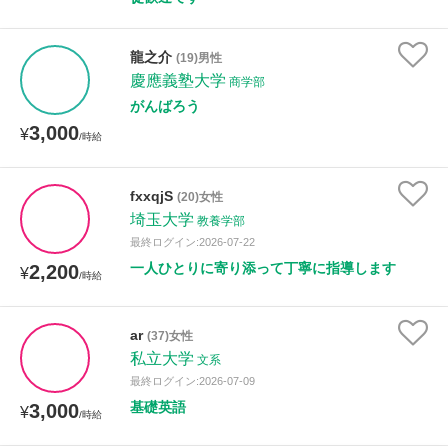
龍之介
(19)男性
慶應義塾大学
商学部
がんばろう
3,000
¥
/時給
fxxqjS
(20)女性
埼玉大学
教養学部
最終ログイン:2026-07-22
一人ひとりに寄り添って丁寧に指導します
2,200
¥
/時給
ar
(37)女性
私立大学
文系
最終ログイン:2026-07-09
基礎英語
3,000
¥
/時給