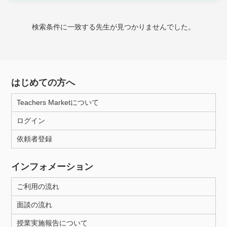
家庭科
検索条件に一致する先生が見つかりませんでした。
時給：¥1,000 ～ ¥10,000
授業可能日
はじめての方へ
月曜日
火曜日
水曜日
木曜日
金曜日
Teachers Marketについて
土曜日
日曜日
ログイン
依頼者登録
所属大学
インフォメーション
ご利用の流れ
距離：15km以内
面談の流れ
授業実施報告について