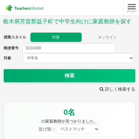
メニュー
授業スタイル
栃木県芳賀郡益子町で中学生向けに家庭教師を探す
対面
オンライン
授業スタイル
対面
オンライン
郵便番号
郵便
番号
対象
対象
検索
詳しく検索する
教科
0名
英語
数学
現代文
古典
理科
地理
の家庭教師が見つかりました。
歴史
公民
並び順：
芸術
音楽
保健体育
技術