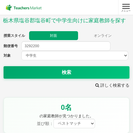
メニュー
授業スタイル
栃木県塩谷郡塩谷町で中学生向けに家庭教師を探す
対面
オンライン
授業スタイル
対面
オンライン
郵便番号
郵便
番号
対象
対象
検索
詳しく検索する
教科
0名
英語
数学
現代文
古典
理科
地理
の家庭教師が見つかりました。
歴史
公民
並び順：
芸術
音楽
保健体育
技術