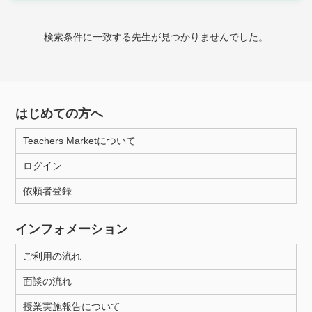
家庭科
検索条件に一致する先生が見つかりませんでした。
時給：¥1,000 ～ ¥10,000
授業可能日
はじめての方へ
月曜日
火曜日
水曜日
木曜日
金曜日
Teachers Marketについて
土曜日
日曜日
ログイン
依頼者登録
所属大学
インフォメーション
ご利用の流れ
距離：15km以内
面談の流れ
授業実施報告について