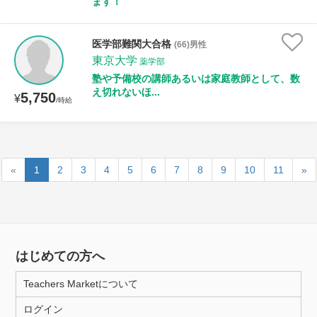
ます！
医学部難関大合格
(66)男性
東京大学
薬学部
塾や予備校の講師あるいは家庭教師として、数
え切れないほ...
5,750
¥
/時給
«
1
2
3
4
5
6
7
8
9
10
11
»
はじめての方へ
Teachers Marketについて
ログイン