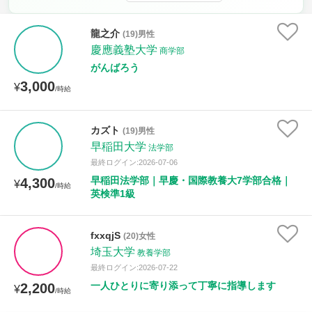
家庭科
龍之介
(19)男性
時給：¥1,000 ～ ¥10,000
慶應義塾大学
商学部
がんばろう
3,000
¥
/時給
授業可能日
カズト
(19)男性
月曜日
火曜日
水曜日
木曜日
金曜日
早稲田大学
法学部
土曜日
日曜日
最終ログイン:2026-07-06
早稲田法学部｜早慶・国際教養大7学部合格｜
4,300
¥
/時給
英検準1級
所属大学
fxxqjS
(20)女性
埼玉大学
教養学部
距離：15km以内
最終ログイン:2026-07-22
一人ひとりに寄り添って丁寧に指導します
2,200
¥
/時給