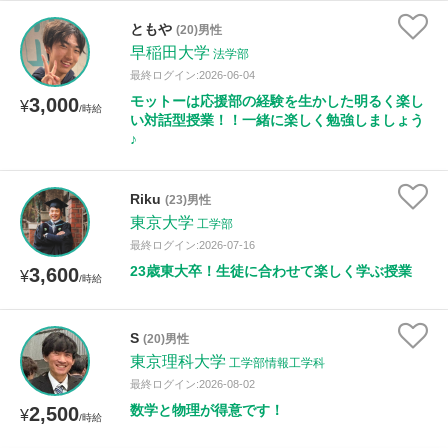
年齢：18-101歳
ともや
(20)男性
早稲田大学
法学部
最終ログイン:2026-06-04
性別
モットーは応援部の経験を生かした明るく楽し
3,000
¥
/時給
い対話型授業！！一緒に楽しく勉強しましょう
♪
Riku
(23)男性
東京大学
工学部
最終ログイン:2026-07-16
23歳東大卒！生徒に合わせて楽しく学ぶ授業
3,600
¥
/時給
S
(20)男性
東京理科大学
工学部情報工学科
最終ログイン:2026-08-02
数学と物理が得意です！
2,500
¥
/時給