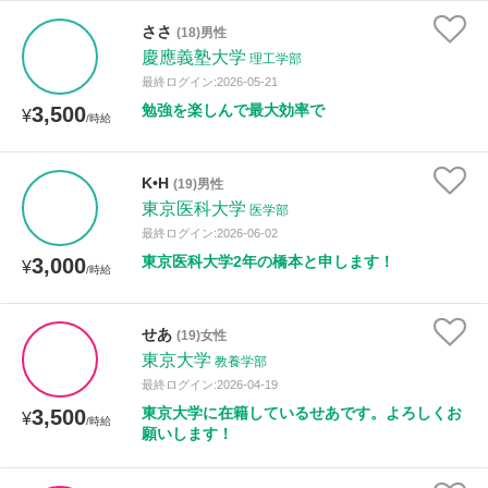
ささ
(18)男性
慶應義塾大学
理工学部
最終ログイン:2026-05-21
勉強を楽しんで最大効率で
3,500
¥
/時給
K•H
(19)男性
東京医科大学
医学部
最終ログイン:2026-06-02
東京医科大学2年の橋本と申します！
3,000
¥
/時給
せあ
(19)女性
東京大学
教養学部
最終ログイン:2026-04-19
東京大学に在籍しているせあです。よろしくお
3,500
¥
/時給
願いします！