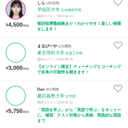
しら
(20)女性
早稲田大学
文化構想学部
最終ログイン:2026-04-23
個別指導塾経験あり！わかりやすく楽しい授業
4,500
¥
/時給
をします！
まるぴーや
(23)男性
東京理科大学
先進工学部
最終ログイン:2026-04-29
【オンライン限定】ティーチングとコーチング
3,000
¥
/時給
で未来の可能性を開きます！
Dan
(63)男性
慶応義塾大学
文学部
最終ログイン:2026-05-12
「英語を学ぶ」から「英語で学ぶ」をモットー
5,750
¥
/時給
に、補習、テスト対策から英検、実践的な英語
まで