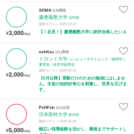
SOMA
(19)男性
慶應義塾大学
法学部
最終ログイン:2026-03-23
【！必見！】慶應義塾大学に絶対合格したい人
3,000
¥
/時給
eebKec
(21)男性
トロント大学
コンピュータサイエンス・物理学二
重専攻／経営学副専攻
最終ログイン:2026-02-25
2,000
¥
/時給
【5月以降】受験だけのための勉強にはしませ
ん。生徒の知的好奇心を刺激し、世界を広げま
す。
PsHFeb
(21)女性
日本医科大学
医学部
最終ログイン:2026-06-06
幅広い指導経験を活かし、最後までサポートし
5,000
¥
/時給