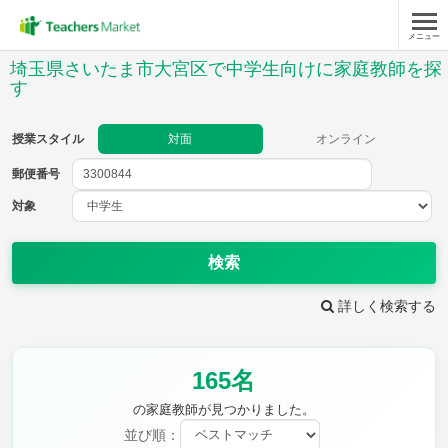
メニュー
授業スタイル
埼玉県さいたま市大宮区で中学生向けに家庭教師を探
す
対面
オンライン
授業スタイル
対面
オンライン
郵便番号
郵便
番号
対象
対象
検索
詳しく検索する
教科
英語
数学
現代文
165名
古典
理科
地理
の家庭教師が見つかりました。
歴史
公民
芸術
音楽
保健体育
技術
並び順：