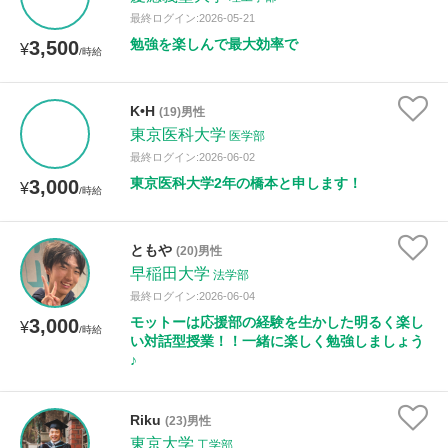
最終ログイン:2026-05-21
勉強を楽しんで最大効率で
3,500
¥
/時給
K•H
(19)男性
東京医科大学
医学部
最終ログイン:2026-06-02
東京医科大学2年の橋本と申します！
3,000
¥
/時給
ともや
(20)男性
早稲田大学
法学部
最終ログイン:2026-06-04
モットーは応援部の経験を生かした明るく楽し
3,000
¥
/時給
い対話型授業！！一緒に楽しく勉強しましょう
♪
Riku
(23)男性
東京大学
工学部