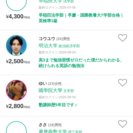
早稲田大学
法学部
最終ログイン:2026-07-06
早稲田法学部｜早慶・国際教養大7学部合格｜
4,300
¥
/時給
英検準1級
コウユウ
(20)男性
明治大学
政治経済学部
最終ログイン:2026-08-04
高3まで勉強習慣ゼロだった僕だからわかる、
2,500
¥
/時給
続けられる英語の勉強法
ゆい
(23)女性
國學院大學
文学部
最終ログイン:2026-08-04
塾講師歴5年目です♫
2,800
¥
/時給
ささ
(18)男性
慶應義塾大学
理工学部