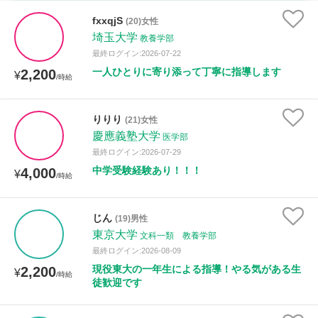
家庭科
fxxqjS
(20)女性
埼玉大学
教養学部
時給：¥1,000 ～ ¥10,000
最終ログイン:2026-07-22
一人ひとりに寄り添って丁寧に指導します
2,200
¥
/時給
授業可能日
りりり
(21)女性
慶應義塾大学
月曜日
火曜日
水曜日
木曜日
金曜日
医学部
最終ログイン:2026-07-29
土曜日
日曜日
中学受験経験あり！！！
4,000
¥
/時給
所属大学
じん
(19)男性
東京大学
文科一類 教養学部
最終ログイン:2026-08-09
距離：15km以内
現役東大の一年生による指導！やる気がある生
2,200
¥
/時給
徒歓迎です