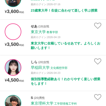
最終ログイン:2026-07-16
23歳東大卒！生徒に合わせて楽しく学ぶ授業
3,600
¥
/時給
せあ
(19)女性
東京大学
教養学部
最終ログイン:2026-04-19
東京大学に在籍しているせあです。よろしくお
3,500
¥
/時給
願いします！
しら
(20)女性
早稲田大学
文化構想学部
最終ログイン:2026-04-23
個別指導塾経験あり！わかりやすく楽しい授業
4,500
¥
/時給
をします！
S
(20)男性
東京理科大学
工学部情報工学科