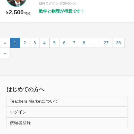
最終ログイン:2026-08-08
数学と物理が得意です！
2,500
¥
/時給
«
1
2
3
4
5
6
7
8
...
27
28
»
はじめての方へ
Teachers Marketについて
ログイン
依頼者登録