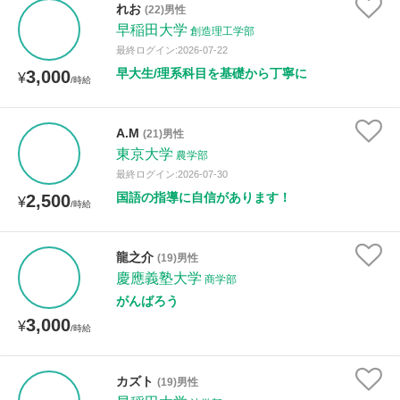
れお
(22)男性
年齢：18-101歳
早稲田大学
創造理工学部
最終ログイン:2026-07-22
早大生/理系科目を基礎から丁寧に
3,000
¥
/時給
性別
A.M
(21)男性
東京大学
農学部
最終ログイン:2026-07-30
国語の指導に自信があります！
2,500
¥
/時給
龍之介
(19)男性
慶應義塾大学
商学部
がんばろう
3,000
¥
/時給
カズト
(19)男性