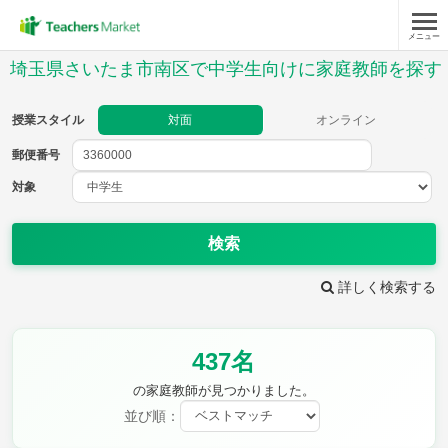
メニュー
授業スタイル
埼玉県さいたま市南区で中学生向けに家庭教師を探す
対面
オンライン
授業スタイル
対面
オンライン
郵便番号
郵便
番号
対象
対象
検索
詳しく検索する
教科
437名
英語
数学
現代文
古典
理科
地理
の家庭教師が見つかりました。
歴史
公民
並び順：
芸術
音楽
保健体育
技術