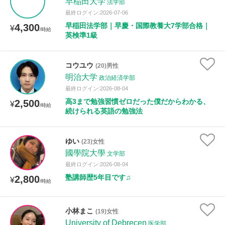
早稲田大学
法学部
最終ログイン:2026-07-06
早稲田法学部｜早慶・国際教養大7学部合格｜
4,300
¥
/時給
英検準1級
コウユウ
(20)男性
明治大学
政治経済学部
最終ログイン:2026-08-04
高3まで勉強習慣ゼロだった僕だからわかる、
2,500
¥
/時給
続けられる英語の勉強法
ゆい
(23)女性
國學院大學
文学部
最終ログイン:2026-08-04
塾講師歴5年目です♫
2,800
¥
/時給
小林まこ
(19)女性
University of Debrecen
医学部