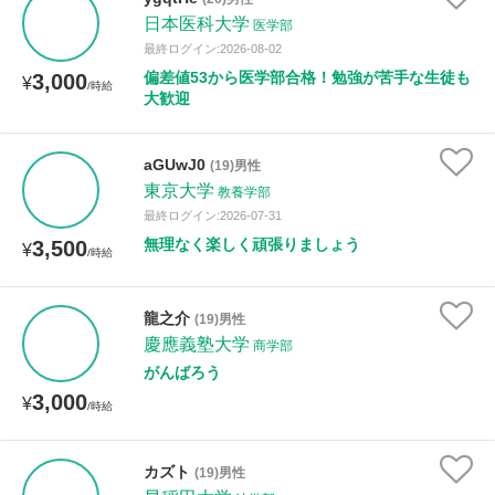
年齢：18-101歳
日本医科大学
医学部
最終ログイン:2026-08-02
偏差値53から医学部合格！勉強が苦手な生徒も
3,000
¥
/時給
大歓迎
性別
aGUwJ0
(19)男性
東京大学
教養学部
最終ログイン:2026-07-31
無理なく楽しく頑張りましょう
3,500
¥
/時給
龍之介
(19)男性
慶應義塾大学
商学部
がんばろう
3,000
¥
/時給
カズト
(19)男性