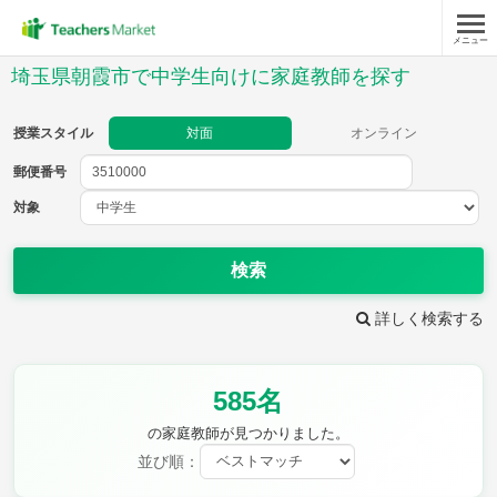
メニュー
授業スタイル
埼玉県朝霞市で中学生向けに家庭教師を探す
対面
オンライン
授業スタイル
対面
オンライン
郵便番号
郵便
番号
対象
対象
検索
詳しく検索する
教科
585名
英語
数学
現代文
古典
理科
地理
の家庭教師が見つかりました。
歴史
公民
並び順：
芸術
音楽
保健体育
技術