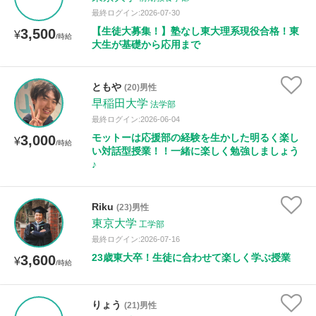
最終ログイン:2026-07-30
【生徒大募集！】塾なし東大理系現役合格！東
3,500
¥
/時給
大生が基礎から応用まで
ともや
(20)男性
早稲田大学
法学部
最終ログイン:2026-06-04
モットーは応援部の経験を生かした明るく楽し
3,000
¥
/時給
い対話型授業！！一緒に楽しく勉強しましょう
♪
Riku
(23)男性
東京大学
工学部
最終ログイン:2026-07-16
23歳東大卒！生徒に合わせて楽しく学ぶ授業
3,600
¥
/時給
りょう
(21)男性