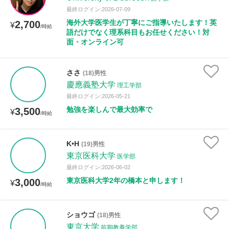
最終ログイン:2026-07-09
海外大学医学生が丁寧にご指導いたします！英
2,700
¥
/時給
語だけでなく理系科目もお任せください！対
面・オンライン可
ささ
(18)男性
慶應義塾大学
理工学部
最終ログイン:2026-05-21
勉強を楽しんで最大効率で
3,500
¥
/時給
K•H
(19)男性
東京医科大学
医学部
最終ログイン:2026-06-02
東京医科大学2年の橋本と申します！
3,000
¥
/時給
ショウゴ
(18)男性
東京大学
前期教養学部