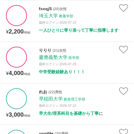
家庭科
fxxqjS
(20)女性
埼玉大学
教養学部
時給：¥1,000 ～ ¥10,000
最終ログイン:2026-07-22
一人ひとりに寄り添って丁寧に指導します
2,200
¥
/時給
授業可能日
りりり
(21)女性
慶應義塾大学
月曜日
火曜日
水曜日
木曜日
金曜日
医学部
最終ログイン:2026-07-29
土曜日
日曜日
中学受験経験あり！！！
4,000
¥
/時給
所属大学
れお
(22)男性
早稲田大学
創造理工学部
最終ログイン:2026-07-22
距離：15km以内
早大生/理系科目を基礎から丁寧に
3,000
¥
/時給
ygqtHe
(20)男性