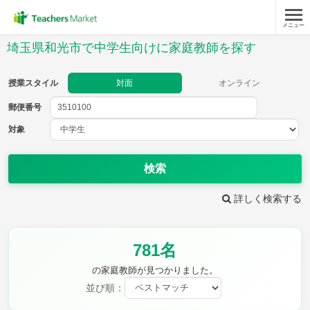
メニュー
授業スタイル
埼玉県和光市で中学生向けに家庭教師を探す
対面
オンライン
授業スタイル
対面
オンライン
郵便番号
郵便
番号
対象
対象
検索
詳しく検索する
教科
781名
英語
数学
現代文
古典
理科
地理
の家庭教師が見つかりました。
歴史
公民
並び順：
芸術
音楽
保健体育
技術