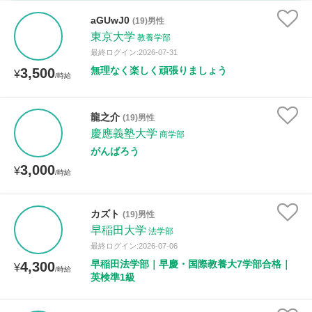
家庭科
aGUwJ0
(19)男性
東京大学
教養学部
時給：¥1,000 ～ ¥10,000
最終ログイン:2026-07-31
無理なく楽しく頑張りましょう
3,500
¥
/時給
授業可能日
龍之介
(19)男性
慶應義塾大学
月曜日
火曜日
水曜日
木曜日
金曜日
商学部
がんばろう
土曜日
日曜日
3,000
¥
/時給
所属大学
カズト
(19)男性
早稲田大学
法学部
最終ログイン:2026-07-06
距離：15km以内
早稲田法学部｜早慶・国際教養大7学部合格｜
4,300
¥
/時給
英検準1級