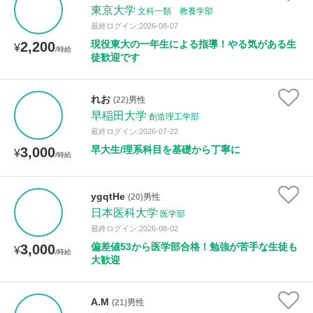
東京大学
文科一類 教養学部
最終ログイン:2026-08-07
現役東大の一年生による指導！やる気がある生
2,200
¥
/時給
徒歓迎です
れお
(22)男性
早稲田大学
創造理工学部
最終ログイン:2026-07-22
早大生/理系科目を基礎から丁寧に
3,000
¥
/時給
ygqtHe
(20)男性
日本医科大学
医学部
最終ログイン:2026-08-02
偏差値53から医学部合格！勉強が苦手な生徒も
3,000
¥
/時給
大歓迎
A.M
(21)男性