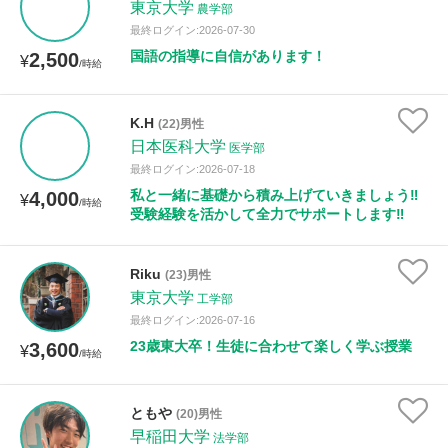
東京大学
農学部
最終ログイン:2026-07-30
国語の指導に自信があります！
2,500
¥
/時給
K.H
(22)男性
日本医科大学
医学部
最終ログイン:2026-07-18
私と一緒に基礎から積み上げていきましょう‼️
4,000
¥
/時給
受験経験を活かして全力でサポートします‼️
Riku
(23)男性
東京大学
工学部
最終ログイン:2026-07-16
23歳東大卒！生徒に合わせて楽しく学ぶ授業
3,600
¥
/時給
ともや
(20)男性
早稲田大学
法学部