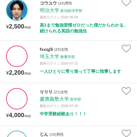
コウユウ
(20)男性
年齢：18-101歳
明治大学
政治経済学部
最終ログイン:2026-08-04
高3まで勉強習慣ゼロだった僕だからわかる、
2,500
¥
/時給
性別
続けられる英語の勉強法
fxxqjS
(20)女性
埼玉大学
教養学部
最終ログイン:2026-07-22
一人ひとりに寄り添って丁寧に指導します
2,200
¥
/時給
りりり
(21)女性
慶應義塾大学
医学部
最終ログイン:2026-07-29
中学受験経験あり！！！
4,000
¥
/時給
じん
(19)男性