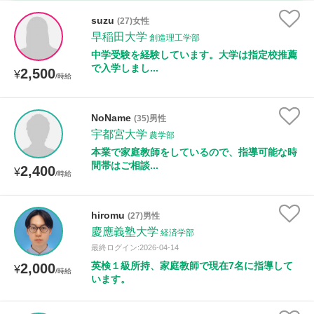
家庭科
suzu
(27)女性
早稲田大学
創造理工学部
時給：¥1,000 ～ ¥10,000
中学受験を経験しています。大学は指定校推薦
で入学しまし...
2,500
¥
/時給
授業可能日
NoName
(35)男性
宇都宮大学
月曜日
火曜日
水曜日
木曜日
金曜日
農学部
本業で家庭教師をしているので、指導可能な時
土曜日
日曜日
間帯はご相談...
2,400
¥
/時給
所属大学
hiromu
(27)男性
慶應義塾大学
経済学部
最終ログイン:2026-04-14
距離：15km以内
英検１級所持、家庭教師で現在7名に指導して
2,000
¥
/時給
います。