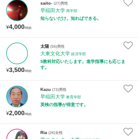
saito-
(27)男性
年齢：18-101歳
早稲田大学
商学部
知らないだけ。知ればできる。
4,000
¥
/時給
性別
太陽
(56)男性
大東文化大学
経済学部
5教科対応いたします。進学指導にも応じま
す。
3,500
¥
/時給
Kazu
(72)男性
早稲田大学
教育学部
英検の指導が得意です。
2,000
¥
/時給
Ria
(26)女性