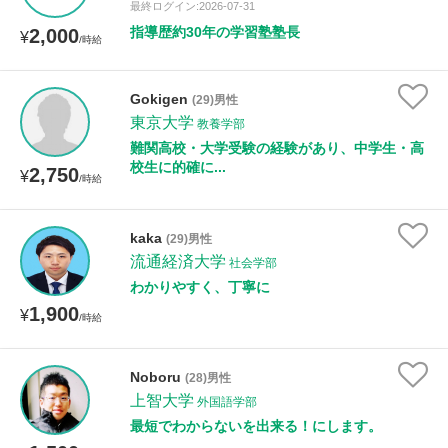
最終ログイン:2026-07-31
指導歴約30年の学習塾塾長
2,000
¥
/時給
Gokigen
(29)男性
東京大学
教養学部
難関高校・大学受験の経験があり、中学生・高
校生に的確に...
2,750
¥
/時給
kaka
(29)男性
流通経済大学
社会学部
わかりやすく、丁寧に
1,900
¥
/時給
Noboru
(28)男性
上智大学
外国語学部
最短でわからないを出来る！にします。