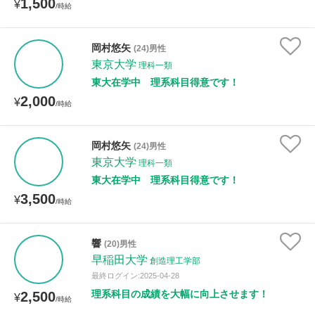
1,500
¥
/時給
岡村悠矢
(24)男性
東京大学
理科一類
東大在学中 理系科目得意です！
2,000
¥
/時給
岡村悠矢
(24)男性
東京大学
理科一類
東大在学中 理系科目得意です！
3,500
¥
/時給
響
(20)男性
早稲田大学
創造理工学部
最終ログイン:2025-04-28
理系科目の成績を大幅に向上させます！
2,500
¥
/時給