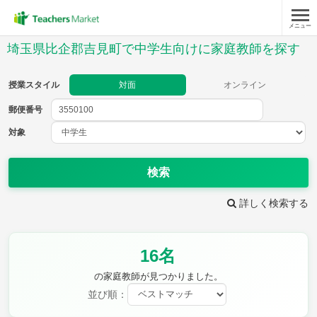
メニュー
授業スタイル
埼玉県比企郡吉見町で中学生向けに家庭教師を探す
対面
オンライン
授業スタイル
対面
オンライン
郵便番号
郵便
番号
対象
対象
検索
詳しく検索する
教科
16名
英語
数学
現代文
古典
理科
地理
の家庭教師が見つかりました。
歴史
公民
並び順：
芸術
音楽
保健体育
技術