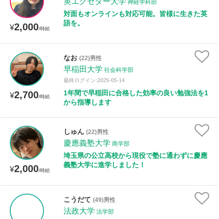
英エクセター大学
神経学科部
対面もオンラインも対応可能。皆様に生きた英
語を。
2,000
¥
/時給
なお
(22)男性
早稲田大学
社会科学部
最終ログイン:2025-05-14
1年間で早稲田に合格した効率の良い勉強法を1
2,700
¥
/時給
から指導します
しゅん
(22)男性
慶應義塾大学
商学部
埼玉県の公立高校から現役で塾に通わずに慶應
義塾大学に進学しました！
2,000
¥
/時給
こうだて
(49)男性
法政大学
法学部