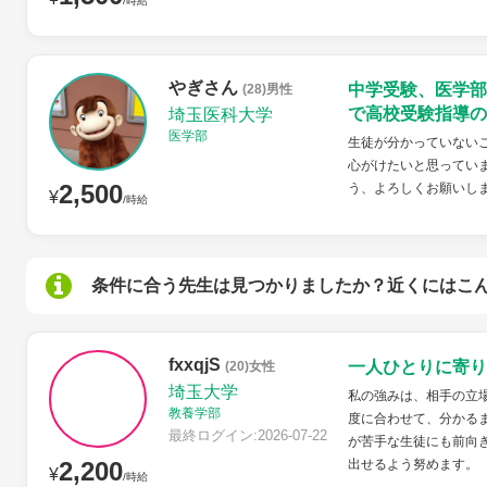
/時給
やぎさん
中学受験、医学部
(28)男性
で高校受験指導の
埼玉医科大学
医学部
生徒が分かっていない
心がけたいと思ってい
2,500
う、よろしくお願いし
¥
/時給
条件に合う先生は見つかりましたか？近くにはこ
fxxqjS
一人ひとりに寄り
(20)女性
埼玉大学
私の強みは、相手の立
教養学部
度に合わせて、分かる
最終ログイン:2026-07-22
が苦手な生徒にも前向
2,200
出せるよう努めます。
¥
/時給