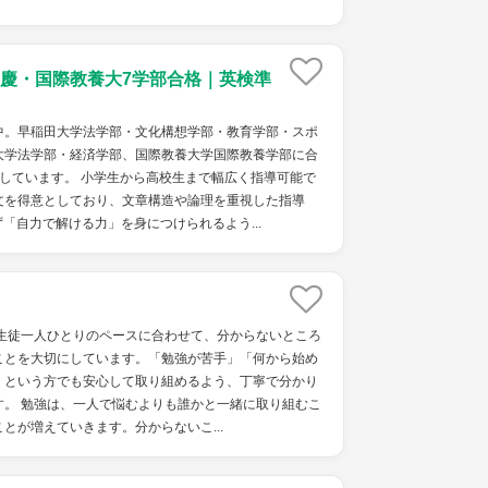
慶・国際教養大7学部合格｜英検準
中。早稲田大学法学部・文化構想学部・教育学部・スポ
大学法学部・経済学部、国際教養大学国際教養学部に合
しています。 小学生から高校生まで幅広く指導可能で
文を得意としており、文章構造や論理を重視した指導
「自力で解ける力」を身につけられるよう...
、生徒一人ひとりのペースに合わせて、分からないところ
ことを大切にしています。「勉強が苦手」「何から始め
」という方でも安心して取り組めるよう、丁寧で分かり
す。 勉強は、一人で悩むよりも誰かと一緒に取り組むこ
とが増えていきます。分からないこ...