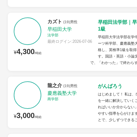
カズト
早稲田法学部｜早
(19)男性
1級
早稲田大学
法学部
早稲田大学法学部在学
最終ログイン:2026-07-06
ーツ科学部、慶應義塾
4,300
格し、英検準1級を取得
¥
/時給
す。国語・英語・小論
で、「わかった」で終わらず
龍之介
がんばろう
(19)男性
慶應義塾大学
はじめまして！ 私は
商学部
を一緒に解決していく
ればいいか分からない
3,000
やすい指導を心がけま
¥
/時給
とで、少しずつできるこ