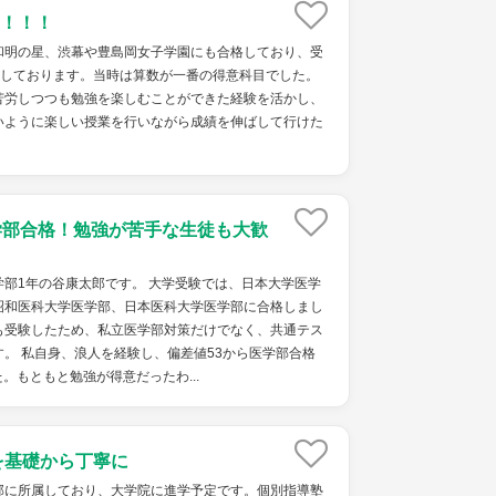
！！！
和明の星、渋幕や豊島岡女子学園にも合格しており、受
格しております。当時は算数が一番の得意科目でした。
苦労しつつも勉強を楽しむことができた経験を活かし、
いように楽しい授業を行いながら成績を伸ばして行けた
学部合格！勉強が苦手な生徒も大歓
部1年の谷康太郎です。 大学受験では、日本大学医学
昭和医科大学医学部、日本医科大学医学部に合格しまし
も受験したため、私立医学部対策だけでなく、共通テス
。 私自身、浪人を経験し、偏差値53から医学部合格
。もともと勉強が得意だったわ...
を基礎から丁寧に
部に所属しており、大学院に進学予定です。個別指導塾