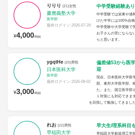
りりり
中学受験経験あり
(21)女性
慶應義塾大学
中学受験では栄東や浦
医学部
けた中学には100%合
最終ログイン:2026-07-29
中学受験や大学受験で
4,000
お子さんの苦にならな
¥
/時給
らと思います。
ygqtHe
偏差値53から医
(20)男性
迎
日本医科大学
医学部
現在、日本医科大学医学
最終ログイン:2026-08-02
部、東邦大学医学部、
3,000
た。また、国立医学部
¥
/時給
ト対策にも対応できます
を目指して勉強してきました
れお
早大生/理系科目
(22)男性
早稲田大学
早稲田大学創造理工学