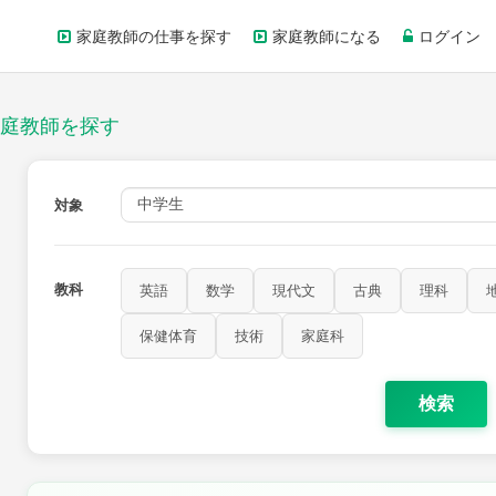
家庭教師の仕事を探す
家庭教師になる
ログイン
庭教師を探す
対象
教科
英語
数学
現代文
古典
理科
保健体育
技術
家庭科
検索
歴史
公民
芸術
音楽
保健体育
技術
家庭科