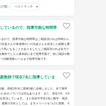
並び順：
しているので、指導可能な時間帯
いるので、指導可能な時間帯はご相談頂ければ何時から
校の生徒さんや発達障がいの生徒さんを担当した経験も豊
点で気になることがありましたらご相談頂ければ全力で
学生教科でしたら基本的に全て指導可能で、特に国語や数
ター試験受験レベルまで指導可能です。
庭教師で現在7名に指導していま
1級、高校2年次に英検1級に合格しました。全て独学
るためのノウハウは沢山あります。また、現在小6、小5
を担当しています。 また現在中学生2名に数学、英語
。 授業の方針としては、まずメリハリをつけた授業、そ