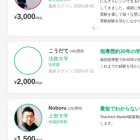
にもチャレンジできる
最終ログイン:2026-08-05
してきました。成績に
3,000
受験を通して様々な壁
¥
/時給
受験経験を活かしなが
し...
こうだて
指導歴約30年の
(49)男性
法政大学
個別指導塾で約30年
法学部
これまでの経験を活か
最終ログイン:2026-07-31
2,000
¥
/時給
Noboru
最短でわからない
(28)男性
上智大学
Teachers Mar
外国語学部
します。
1,500
¥