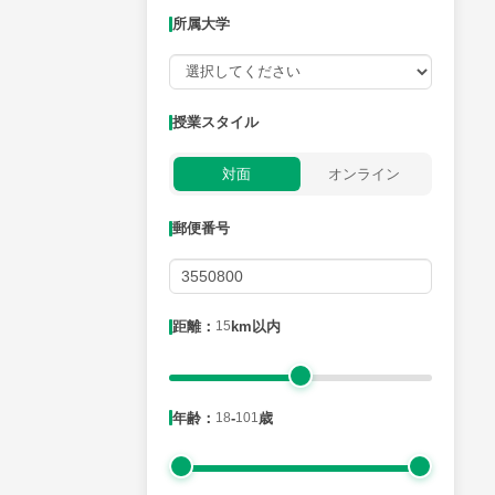
所属大学
授業可能日
授業スタイル
月曜日
火曜日
水曜日
木曜日
金曜日
対面
オンライン
所属大学
郵便番号
距離：15km以内
距離：
15
km以内
年齢：18-101歳
年齢：
18
-
101
歳
性別