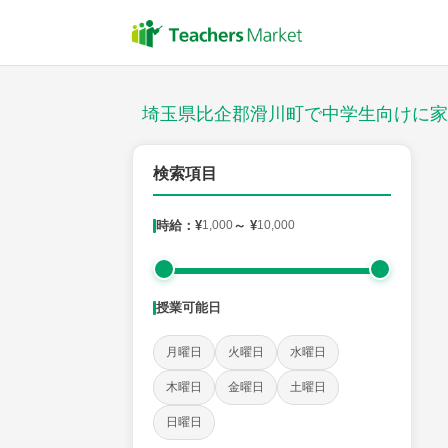
授業スタイル
対面
埼玉県比企郡滑川町で中学生向けに家
郵便番号
検索項目
時給：¥
1,000
～ ¥
10,000
対象
授業可能日
教科
月曜日
火曜日
水曜日
英語
数学
現代文
古典
理科
地理
木曜日
金曜日
土曜日
日曜日
時給：¥1,000 ～ ¥10,000