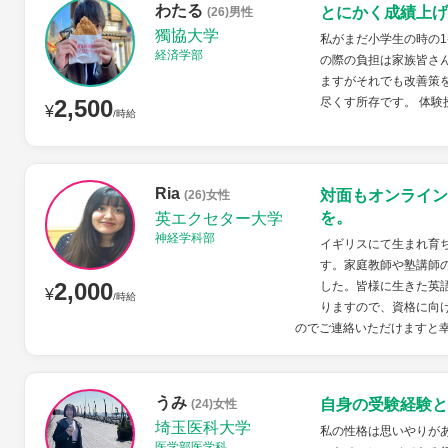
わたる
とにかく成績上げ
(26)男性
獨協大学
私がまだ小学生の時の1
経済学部
の際の負担は家族皆さ
ますがそれでも改善策
2,500
尽くす所存です。 体
¥
/時給
Ria
対面もオンライン
(26)女性
を。
英エクセター大学
神経学科部
イギリスにて生まれ育
す。家庭教師や塾講師
2,000
した。皆様に生きた英
¥
/時給
りますので、資格に向
のでご連絡いただけますと
うみ
自身の受験経験と
(24)女性
埼玉医科大学
私の性格は思いやりが
医学部医学科