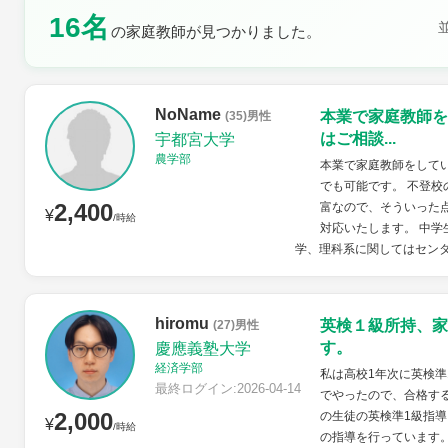
16名
の家庭教師が見つかりました。
土曜日
日曜日
NoName
本業で家庭教師を
(35)男性
はご相談...
宇都宮大学
農学部
本業で家庭教師をして
でも可能です。 不登
2,400
富なので、そういった
¥
/時給
対応いたします。 中
学、理科系に関してはセン
hiromu
英検１級所持、家
(27)男性
す。
慶應義塾大学
経済学部
私は高校1年次に英検準
最終ログイン:2026-04-14
でやったので、合格す
2,000
の生徒の英検準1級指導
¥
/時給
の指導を行っています