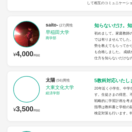
して相互のコミュニケーショ
saito-
知らないだけ。知
(27)男性
早稲田大学
初めまして。家庭教師
商学部
では有りませんでした
勢を教えてもらってか
4,000
も合格しました。 成
¥
/時給
仕方を知らないだけなの
太陽
5教科対応いたし
(56)男性
大東文化大学
20年近く小学生、中学
経済学部
す。生徒さまの得意、
戦略的に学習計画を考
3,500
指導は教科書と学校の
¥
/時給
検定対策も行います。特