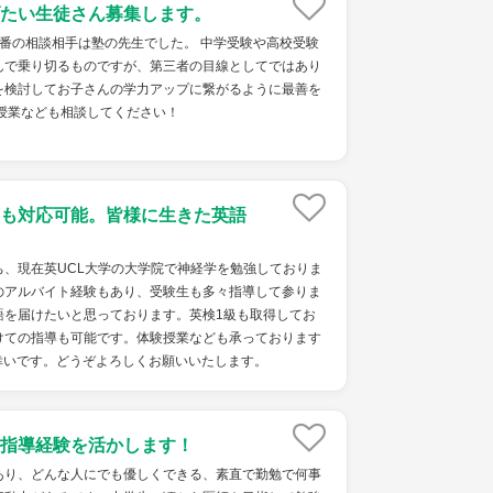
たい生徒さん募集します。
番の相談相手は塾の先生でした。 中学受験や高校受験
んで乗り切るものですが、第三者の目線としてではあり
を検討してお子さんの学力アップに繋がるように最善を
験授業なども相談してください！
も対応可能。皆様に生きた英語
ち、現在英UCL大学の大学院で神経学を勉強しておりま
のアルバイト経験もあり、受験生も多々指導して参りま
語を届けたいと思っております。英検1級も取得してお
けての指導も可能です。体験授業なども承っております
幸いです。どうぞよろしくお願いいたします。
指導経験を活かします！
あり、どんな人にでも優しくできる、素直で勤勉で何事