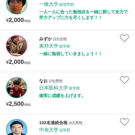
一橋大学
経済学部
一人一人に合った勉強法を一緒に探して全力で
学力アップに力を尽くします！！
2,000
¥
/時給
みずか
(25)女性
東邦大学
医学部
一緒に勉強していきましょう！！
2,000
¥
/時給
なお
(29)男性
日本医科大学
医学部
確実に成績を上げます。
2,500
¥
/時給
102名連続合格
(62)男性
中央大学
法学部