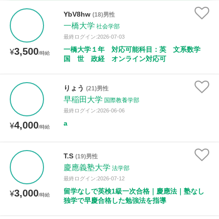
家庭科
YbV8hw
(18)男性
一橋大学
社会学部
時給：¥1,000 ～ ¥10,000
最終ログイン:2026-07-03
一橋大学１年 対応可能科目：英 文系数学
3,500
¥
/時給
国 世 政経 オンライン対応可
授業可能日
りょう
(21)男性
月曜日
火曜日
水曜日
木曜日
金曜日
早稲田大学
国際教養学部
最終ログイン:2026-06-06
土曜日
日曜日
a
4,000
¥
/時給
所属大学
T.S
(19)男性
慶應義塾大学
法学部
最終ログイン:2026-07-12
距離：15km以内
留学なしで英検1級一次合格｜慶應法｜塾なし
3,000
¥
/時給
独学で早慶合格した勉強法を指導