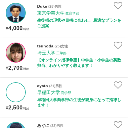
年齢：18-101歳
Duke
(25)男性
東京学芸大学
教育学部
生徒様の現状や目標に合わせ、最適なプランを
ご提案
4,000
性別
¥
/時給
tsunoda
(25)女性
埼玉大学
工学部
【オンライン指導希望】中学生・小学生の英数
担当、わかりやすく教えます！
2,700
¥
/時給
ayato
(21)男性
早稲田大学
商学部
早稲田大学商学部の生徒が親身になって指導し
ます！
2,500
¥
/時給
あぐに
(22)男性