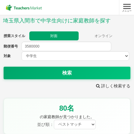
メニュー
授業スタイル
埼玉県入間市で中学生向けに家庭教師を探す
対面
オンライン
授業スタイル
対面
オンライン
郵便番号
郵便
番号
対象
対象
検索
詳しく検索する
教科
80名
英語
数学
現代文
古典
理科
地理
の家庭教師が見つかりました。
歴史
公民
並び順：
芸術
音楽
保健体育
技術