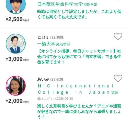
日本獣医生命科学大学
獣医学部
時給は目安として設定しましたが、これより低
くても高くても大丈夫です。
2,500
¥
/時給
ヒロミ
(32)男性
一橋大学
経済学部
【オンライン指導、毎日チャットサポート】社
会に出てからも役に立つ「自立学習」できる生
3,000
¥
/時給
徒を育てます！
あいみ
(23)女性
ＮＩＣ Ｉｎｔｅｒｎａｔｉｏｎａｌ
Ｃｏｌｌｅｇｅ ｉｎ Ｊａｐａｎ
英語
最終ログイン:2026-05-30
2,000
¥
/時給
楽しく文系科目を学びませんか？アニメや漫画
が好きなので一緒に楽しみながら頑張りましょ
う！