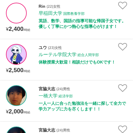
Rin
(22)女性
早稲田大学
国際教養学部
英語、数学、国語の指導可能な帰国子女です。
優しく丁寧にかつ熱心な指導心がけます！
2,400
¥
/時給
ユウ
(23)女性
ルーテル学院大学
総合人間学部
体験授業大歓迎！相談だけでもOKです！
2,500
¥
/時給
宮脇大志
(24)男性
一橋大学
経済学部
一人一人に合った勉強法を一緒に探して全力で
学力アップに力を尽くします！！
2,000
¥
/時給
宮脇大志
(24)男性