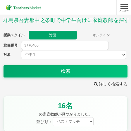
メニュー
授業スタイル
群馬県吾妻郡中之条町で中学生向けに家庭教師を探す
対面
オンライン
授業スタイル
対面
オンライン
郵便番号
郵便
番号
対象
対象
検索
詳しく検索する
教科
16名
英語
数学
現代文
古典
理科
地理
の家庭教師が見つかりました。
歴史
公民
並び順：
芸術
音楽
保健体育
技術