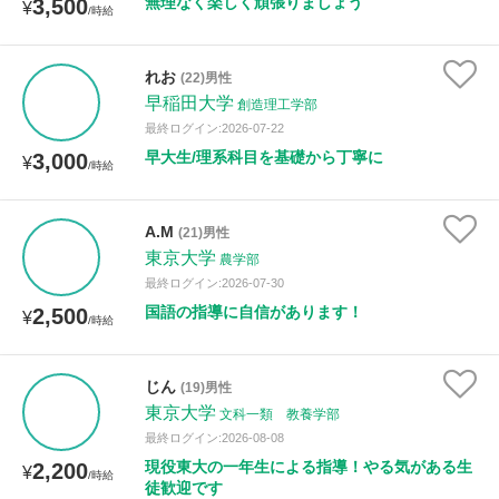
無理なく楽しく頑張りましょう
3,500
¥
/時給
れお
(22)男性
早稲田大学
創造理工学部
最終ログイン:2026-07-22
早大生/理系科目を基礎から丁寧に
3,000
¥
/時給
A.M
(21)男性
東京大学
農学部
最終ログイン:2026-07-30
国語の指導に自信があります！
2,500
¥
/時給
じん
(19)男性
東京大学
文科一類 教養学部
最終ログイン:2026-08-08
現役東大の一年生による指導！やる気がある生
2,200
¥
/時給
徒歓迎です