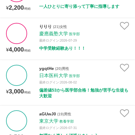
年齢：18-101歳
一人ひとりに寄り添って丁寧に指導します
2,200
¥
/時給
りりり
(21)女性
性別
慶應義塾大学
医学部
最終ログイン:2026-07-29
中学受験経験あり！！！
4,000
¥
/時給
ygqtHe
(20)男性
日本医科大学
医学部
最終ログイン:2026-08-02
偏差値53から医学部合格！勉強が苦手な生徒も
3,000
¥
/時給
大歓迎
aGUwJ0
(19)男性
東京大学
教養学部
最終ログイン:2026-07-31