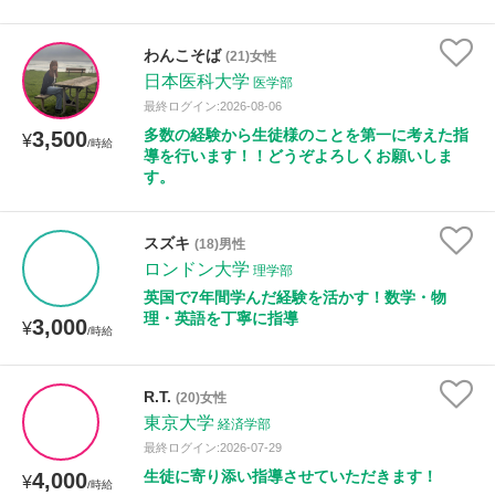
わんこそば
(21)女性
日本医科大学
医学部
最終ログイン:2026-08-06
多数の経験から生徒様のことを第一に考えた指
3,500
¥
/時給
導を行います！！どうぞよろしくお願いしま
す。
スズキ
(18)男性
ロンドン大学
理学部
英国で7年間学んだ経験を活かす！数学・物
理・英語を丁寧に指導
3,000
¥
/時給
R.T.
(20)女性
東京大学
経済学部
最終ログイン:2026-07-29
生徒に寄り添い指導させていただきます！
4,000
¥
/時給