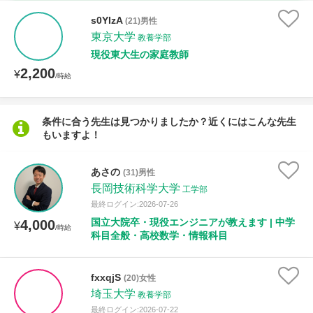
家庭科
s0YIzA
(21)男性
東京大学
教養学部
時給：¥1,000 ～ ¥10,000
現役東大生の家庭教師
2,200
¥
/時給
授業可能日
条件に合う先生は見つかりましたか？近くにはこんな先生
もいますよ！
月曜日
火曜日
水曜日
木曜日
金曜日
土曜日
日曜日
あさの
(31)男性
長岡技術科学大学
工学部
所属大学
最終ログイン:2026-07-26
国立大院卒・現役エンジニアが教えます | 中学
4,000
¥
/時給
科目全般・高校数学・情報科目
距離：15km以内
fxxqjS
(20)女性
埼玉大学
教養学部
最終ログイン:2026-07-22