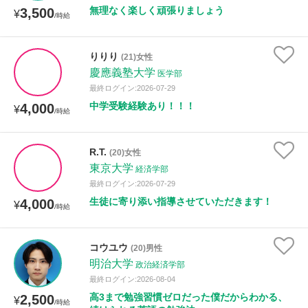
無理なく楽しく頑張りましょう
3,500
¥
/時給
りりり
(21)女性
慶應義塾大学
医学部
最終ログイン:2026-07-29
中学受験経験あり！！！
4,000
¥
/時給
R.T.
(20)女性
東京大学
経済学部
最終ログイン:2026-07-29
生徒に寄り添い指導させていただきます！
4,000
¥
/時給
コウユウ
(20)男性
明治大学
政治経済学部
最終ログイン:2026-08-04
高3まで勉強習慣ゼロだった僕だからわかる、
2,500
¥
/時給