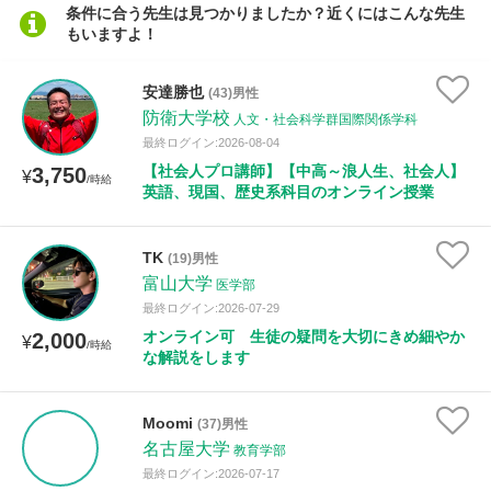
条件に合う先生は見つかりましたか？近くにはこんな先生
年齢：18-101歳
もいますよ！
安達勝也
(43)男性
性別
防衛大学校
人文・社会科学群国際関係学科
最終ログイン:2026-08-04
【社会人プロ講師】【中高～浪人生、社会人】
3,750
¥
/時給
英語、現国、歴史系科目のオンライン授業
TK
(19)男性
富山大学
医学部
最終ログイン:2026-07-29
オンライン可 生徒の疑問を大切にきめ細やか
2,000
¥
/時給
な解説をします
Moomi
(37)男性
名古屋大学
教育学部
最終ログイン:2026-07-17