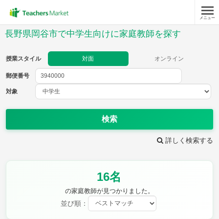
メニュー
授業スタイル
長野県岡谷市で中学生向けに家庭教師を探す
対面
オンライン
授業スタイル
対面
オンライン
郵便番号
郵便
番号
対象
対象
検索
詳しく検索する
教科
16名
英語
数学
現代文
古典
理科
地理
の家庭教師が見つかりました。
歴史
公民
並び順：
芸術
音楽
保健体育
技術