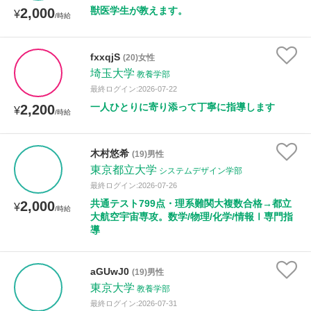
獣医学生が教えます。
2,000
¥
/時給
fxxqjS
(20)女性
埼玉大学
教養学部
最終ログイン:2026-07-22
一人ひとりに寄り添って丁寧に指導します
2,200
¥
/時給
木村悠希
(19)男性
東京都立大学
システムデザイン学部
最終ログイン:2026-07-26
共通テスト799点・理系難関大複数合格→都立
2,000
¥
/時給
大航空宇宙専攻。数学/物理/化学/情報Ⅰ専門指
導
aGUwJ0
(19)男性
東京大学
教養学部
最終ログイン:2026-07-31