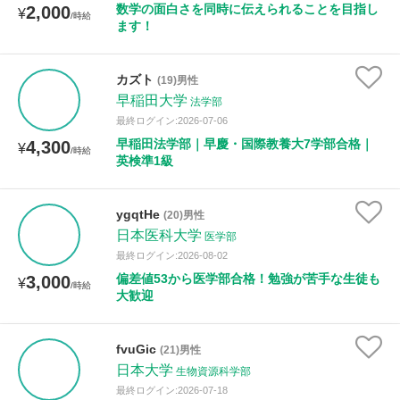
数学の面白さを同時に伝えられることを目指し
2,000
¥
/時給
ます！
カズト
(19)男性
早稲田大学
法学部
最終ログイン:2026-07-06
早稲田法学部｜早慶・国際教養大7学部合格｜
4,300
¥
/時給
英検準1級
ygqtHe
(20)男性
日本医科大学
医学部
最終ログイン:2026-08-02
偏差値53から医学部合格！勉強が苦手な生徒も
3,000
¥
/時給
大歓迎
fvuGic
(21)男性
日本大学
生物資源科学部
最終ログイン:2026-07-18