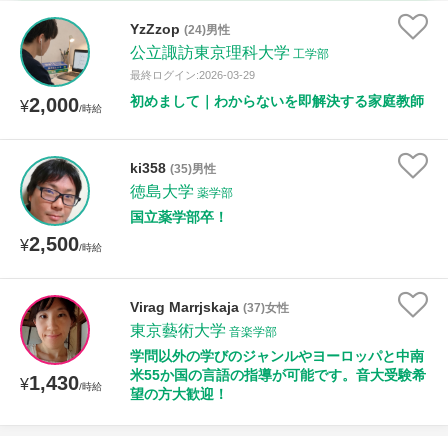
家庭科
YzZzop
(24)男性
公立諏訪東京理科大学
工学部
時給：¥1,000 ～ ¥10,000
最終ログイン:2026-03-29
初めまして｜わからないを即解決する家庭教師
2,000
¥
/時給
授業可能日
ki358
(35)男性
徳島大学
月曜日
火曜日
水曜日
木曜日
金曜日
薬学部
国立薬学部卒！
土曜日
日曜日
2,500
¥
/時給
所属大学
Virag Marrjskaja
(37)女性
東京藝術大学
音楽学部
学問以外の学びのジャンルやヨーロッパと中南
米55か国の言語の指導が可能です。音大受験希
距離：15km以内
1,430
¥
/時給
望の方大歓迎！