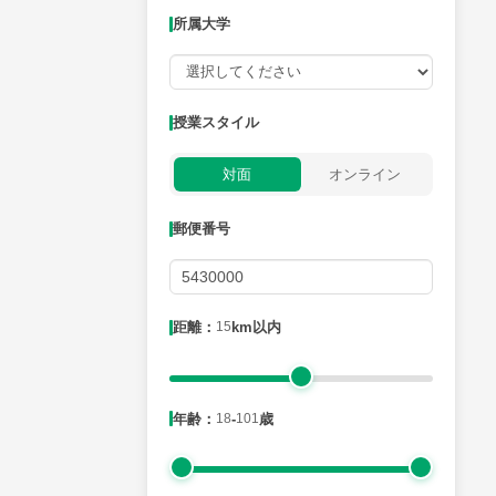
所属大学
授業可能日
授業スタイル
月曜日
火曜日
水曜日
木曜日
金曜日
対面
オンライン
所属大学
郵便番号
距離：15km以内
距離：
15
km以内
年齢：18-101歳
年齢：
18
-
101
歳
性別