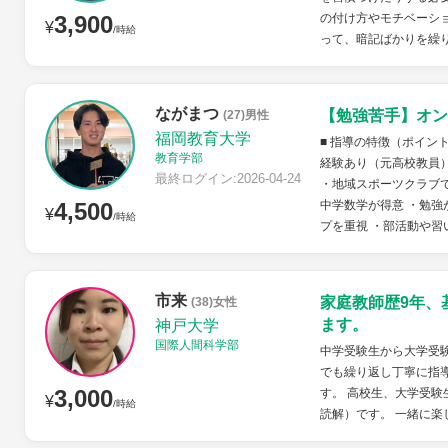
3,900
の付け方やモチベーシ
¥
/時給
って、暗記ばかりを繰り
ながまつ
【勉強苦手】オン
(27)男性
福岡教育大学
■ 指導の特徴（ポイン
教育学部
経験あり（元高校教員
最終ログイン:2026-04-24
・地域スポーツクラブで
4,500
中学数学が得意 ・勉強
¥
/時給
プを重視 ・部活動や習い
市来
家庭教師歴9年、
(38)女性
ます。
神戸大学
国際人間科学部
中学受験生から大学受験
でも繰り返し丁寧に指
3,000
す。 高校生、大学受験
¥
/時給
読解）です。 一緒に楽