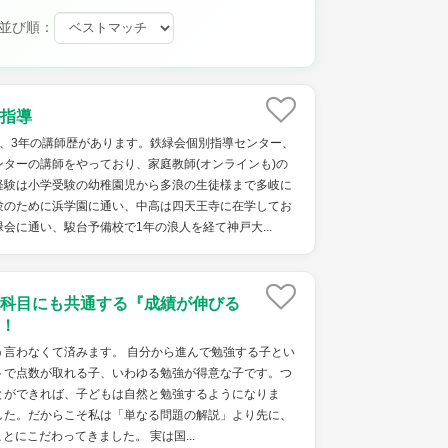
並び順：
指導
で、3年の講師歴があります。鉄緑会個別指導センター、
ターの講師をやっており、家庭教師(オンラインも)の
経験は小学受験の幼稚園児から多浪の生徒様まで多岐に
験のために浜学園に通い、中高は四天王寺に在学してお
会に通い、駿台予備校で1年の浪人を経て神戸大...
科目にも共通する『成績が伸びる
！
う言わなくて済みます。 自分から進んで勉強する子とい
トで点数が取れる子、いわゆる勉強が得意な子です。つ
とができれば、子どもは自然と勉強するようになりま
した。だからこそ私は「単なる問題の解説」より先に、
にこだわってきました。 実は国...