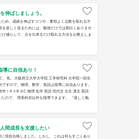
を伸ばしましょう。
たため、成績を伸ばすコツや、要領よく点数を取れる方
生活を楽しく送るためには、勉強だけでは面白くありませ
るだけ減らして、点を出来るだけ取れる方法をお教えしま
指導に自信あり！
て。 私、大阪府立大学大学院 工学研究科 大学院一回生
究科ですので、物理、数学、英語は指導に自信あります。
ⅠA ⅡB ⅢC 物理 化学 英語 現代文 古文 漢文 英語
たので、 理系科目以外も指導できます。 『楽しく勉
人間成長を支援したい
部に現役合格しました。しかし、これは何もすごくあり