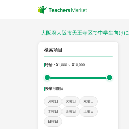
授業スタイル
対面
大阪府大阪市天王寺区で中学生向けに
郵便番号
検索項目
時給：¥
1,000
～ ¥
10,000
対象
授業可能日
教科
月曜日
火曜日
水曜日
英語
数学
現代文
古典
理科
地理
木曜日
金曜日
土曜日
日曜日
時給：¥1,000 ～ ¥10,000