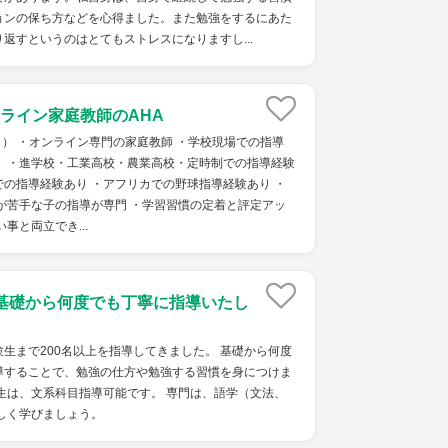
ョンの保ち方などを心得ました。また勉強をするにあた
返すというのはとてもストレスになりますし...
ライン家庭教師のAHA
ト） ・オンライン専門の家庭教師 ・学校現場での指導
） ・進学校・工業高校・農業高校・定時制での指導経験
の指導経験あり ・アフリカでの野球指導経験あり ・
が苦手な子の指導が専門 ・学習習慣の定着と評定アッ
事と両立でき...
基礎から何度でも丁寧に指導いたし
生まで200名以上を指導してきました。 基礎から何度
導することで、勉強の仕方や勉強する習慣を身につけま
生は、文系科目指導可能です。 専門は、語学（文法、
しく学びましょう。