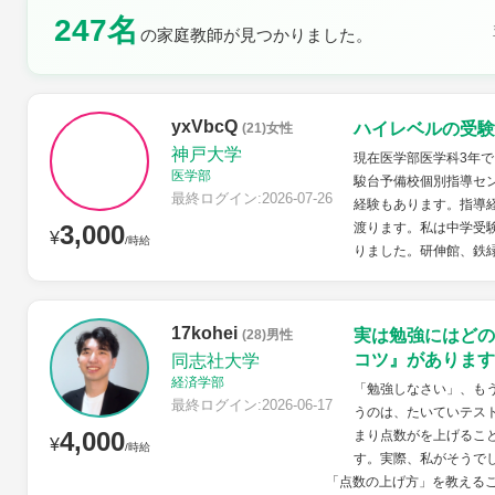
247名
の家庭教師が見つかりました。
土曜日
日曜日
yxVbcQ
ハイレベルの受験
(21)女性
神戸大学
現在医学部医学科3年
医学部
駿台予備校個別指導セン
最終ログイン:2026-07-26
経験もあります。指導
3,000
渡ります。私は中学受
¥
/時給
りました。研伸館、鉄緑
17kohei
実は勉強にはどの
(28)男性
コツ』があります
同志社大学
経済学部
「勉強しなさい」、も
最終ログイン:2026-06-17
うのは、たいていテス
4,000
まり点数がを上げるこ
¥
/時給
す。実際、私がそうで
「点数の上げ方」を教えること