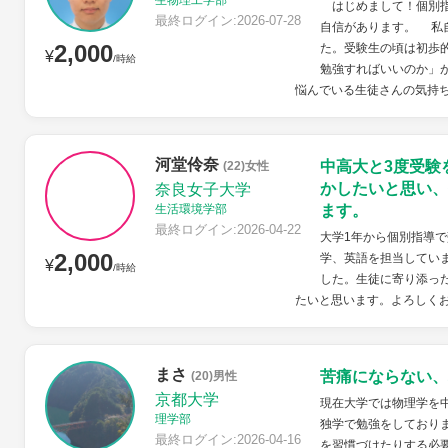
生物理工学部
はじめまして！個別指
最終ログイン:2026-07-28
自信があります。 私
2,000
た。受験生の頃は初歩
¥
/時給
勉強すればいいのか」
悩んでいる生徒さんの気持ち
河堂伶奈
中高大と3度受験
(22)女性
かしたいと思い、
奈良女子大学
生活環境学部
ます。
最終ログイン:2026-04-22
大学1年から個別指導
2,000
学、英語を担当してい
¥
/時給
した。生徒に寄り添っ
たいと思います。よろしく
まさ
苦痛にならない、
(20)男性
京都大学
現在大学では物理学を
理学部
独学で勉強をしており
最終ログイン:2026-04-16
を習慣づけたりする必