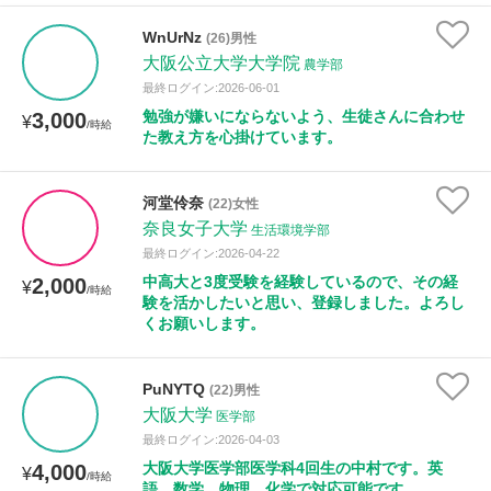
WnUrNz
(26)男性
大阪公立大学大学院
農学部
最終ログイン:2026-06-01
勉強が嫌いにならないよう、生徒さんに合わせ
3,000
¥
/時給
た教え方を心掛けています。
河堂伶奈
(22)女性
奈良女子大学
生活環境学部
最終ログイン:2026-04-22
中高大と3度受験を経験しているので、その経
2,000
¥
/時給
験を活かしたいと思い、登録しました。よろし
くお願いします。
PuNYTQ
(22)男性
大阪大学
医学部
最終ログイン:2026-04-03
大阪大学医学部医学科4回生の中村です。英
4,000
¥
/時給
語、数学、物理、化学で対応可能です。