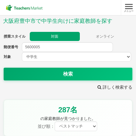
メニュー
授業スタイル
大阪府豊中市で中学生向けに家庭教師を探す
対面
オンライン
授業スタイル
対面
オンライン
郵便番号
郵便
番号
対象
対象
検索
詳しく検索する
教科
287名
英語
数学
現代文
古典
理科
地理
の家庭教師が見つかりました。
歴史
公民
並び順：
芸術
音楽
保健体育
技術