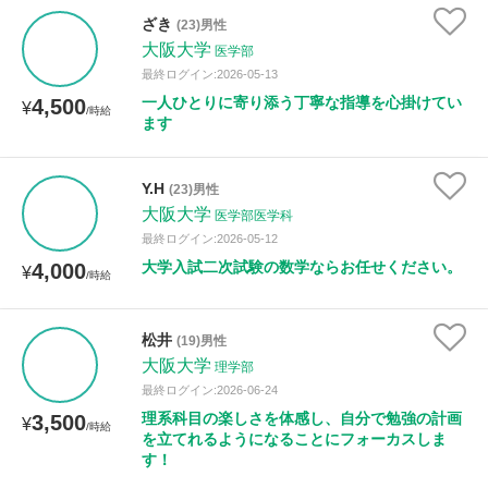
年齢：18-101歳
ざき
(23)男性
大阪大学
医学部
最終ログイン:2026-05-13
一人ひとりに寄り添う丁寧な指導を心掛けてい
4,500
性別
¥
/時給
ます
Y.H
(23)男性
大阪大学
医学部医学科
最終ログイン:2026-05-12
大学入試二次試験の数学ならお任せください。
4,000
¥
/時給
松井
(19)男性
大阪大学
理学部
最終ログイン:2026-06-24
理系科目の楽しさを体感し、自分で勉強の計画
3,500
¥
/時給
を立てれるようになることにフォーカスしま
す！