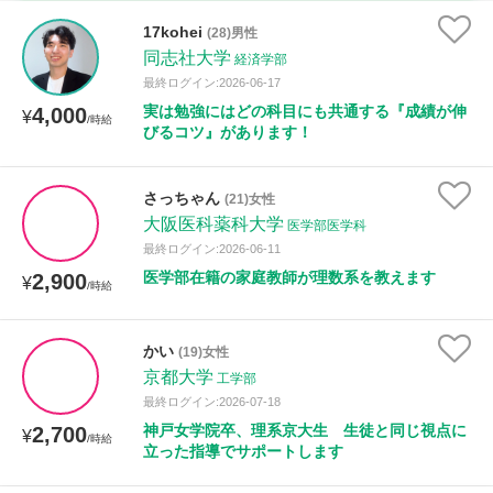
家庭科
17kohei
(28)男性
同志社大学
経済学部
時給：¥1,000 ～ ¥10,000
最終ログイン:2026-06-17
実は勉強にはどの科目にも共通する『成績が伸
4,000
¥
/時給
びるコツ』があります！
授業可能日
さっちゃん
(21)女性
月曜日
火曜日
水曜日
木曜日
金曜日
大阪医科薬科大学
医学部医学科
最終ログイン:2026-06-11
土曜日
日曜日
医学部在籍の家庭教師が理数系を教えます
2,900
¥
/時給
所属大学
かい
(19)女性
京都大学
工学部
最終ログイン:2026-07-18
距離：15km以内
神戸女学院卒、理系京大生 生徒と同じ視点に
2,700
¥
/時給
立った指導でサポートします