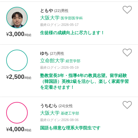
ともや
(22)男性
大阪大学
医学部医学科
最終ログイン:2026-05-17
生徒様の成績向上に尽力します！
3,000
¥
/時給
ゆち
(27)男性
立命館大学
経営学部
最終ログイン:2026-05-19
塾教室長3年・指導4年の教員志望。留学経験
2,500
¥
/時給
（韓国語）英検2級を活かし、楽しく家庭学習
を定着させます！
うちむら
(24)女性
大阪大学
基礎工学部
最終ログイン:2026-08-06
国語も得意な理系大学院生です
4,000
¥
/時給