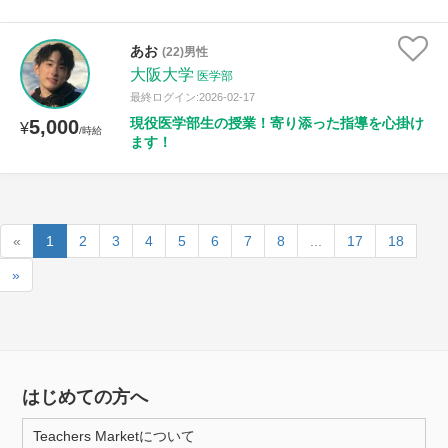
あお
(22)男性
大阪大学
医学部
最終ログイン:2026-02-17
現役医学部生の授業！寄り添った指導を心掛け
5,000
¥
/時給
ます！
«
1
2
3
4
5
6
7
8
...
17
18
»
はじめての方へ
Teachers Marketについて