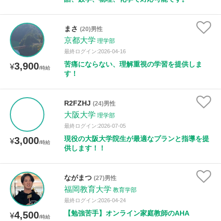
まさ
(20)男性
京都大学
理学部
最終ログイン:2026-04-16
苦痛にならない、理解重視の学習を提供しま
3,900
¥
/時給
す！
R2FZHJ
(24)男性
大阪大学
理学部
最終ログイン:2026-07-05
現役の大阪大学院生が最適なプランと指導を提
3,000
¥
/時給
供します！！
ながまつ
(27)男性
福岡教育大学
教育学部
最終ログイン:2026-04-24
【勉強苦手】オンライン家庭教師のAHA
4,500
¥
/時給