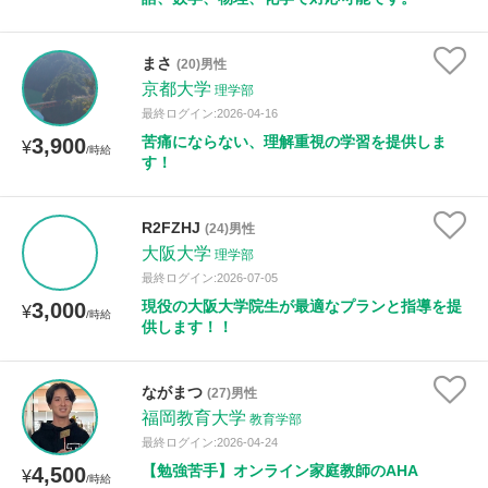
まさ
(20)男性
京都大学
理学部
最終ログイン:2026-04-16
苦痛にならない、理解重視の学習を提供しま
3,900
¥
/時給
す！
R2FZHJ
(24)男性
大阪大学
理学部
最終ログイン:2026-07-05
現役の大阪大学院生が最適なプランと指導を提
3,000
¥
/時給
供します！！
ながまつ
(27)男性
福岡教育大学
教育学部
最終ログイン:2026-04-24
【勉強苦手】オンライン家庭教師のAHA
4,500
¥
/時給