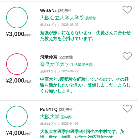
WnUrNz
(26)男性
大阪公立大学大学院
農学部
最終ログイン:2026-06-01
勉強が嫌いにならないよう、生徒さんに合わせ
3,000
¥
/時給
た教え方を心掛けています。
河堂伶奈
(22)女性
奈良女子大学
生活環境学部
最終ログイン:2026-04-22
中高大と3度受験を経験しているので、その経
2,000
¥
/時給
験を活かしたいと思い、登録しました。よろし
くお願いします。
PuNYTQ
(22)男性
大阪大学
医学部
最終ログイン:2026-04-03
大阪大学医学部医学科4回生の中村です。英
4,000
¥
/時給
語、数学、物理、化学で対応可能です。