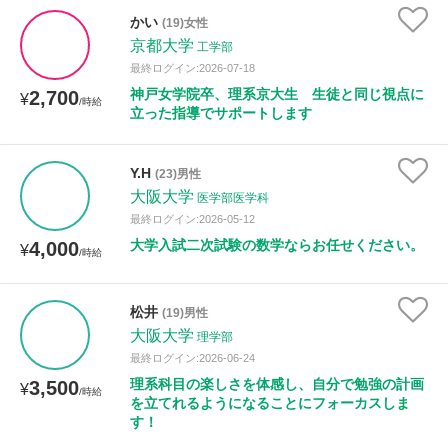
年齢：18-101歳
かい
(19)女性
京都大学
工学部
最終ログイン:2026-07-18
神戸女学院卒、理系京大生 生徒と同じ視点に
2,700
性別
¥
/時給
立った指導でサポートします
Y.H
(23)男性
大阪大学
医学部医学科
最終ログイン:2026-05-12
大学入試二次試験の数学ならお任せください。
4,000
¥
/時給
松井
(19)男性
大阪大学
理学部
最終ログイン:2026-06-24
理系科目の楽しさを体感し、自分で勉強の計画
3,500
¥
/時給
を立てれるようになることにフォーカスしま
す！