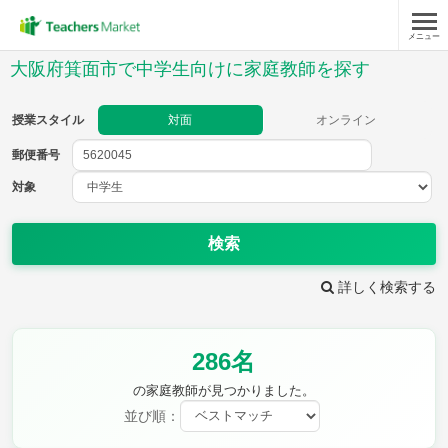
メニュー
授業スタイル
大阪府箕面市で中学生向けに家庭教師を探す
対面
オンライン
授業スタイル
対面
オンライン
郵便番号
郵便
番号
対象
対象
検索
詳しく検索する
教科
286名
英語
数学
現代文
古典
理科
地理
の家庭教師が見つかりました。
歴史
公民
並び順：
芸術
音楽
保健体育
技術