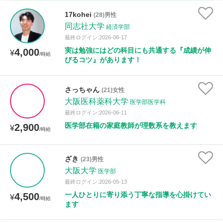
家庭科
17kohei
(28)男性
同志社大学
経済学部
時給：¥1,000 ～ ¥10,000
最終ログイン:2026-06-17
実は勉強にはどの科目にも共通する『成績が伸
4,000
¥
/時給
びるコツ』があります！
授業可能日
さっちゃん
(21)女性
月曜日
火曜日
水曜日
木曜日
金曜日
大阪医科薬科大学
医学部医学科
最終ログイン:2026-06-11
土曜日
日曜日
医学部在籍の家庭教師が理数系を教えます
2,900
¥
/時給
所属大学
ざき
(23)男性
大阪大学
医学部
最終ログイン:2026-05-13
距離：15km以内
一人ひとりに寄り添う丁寧な指導を心掛けてい
4,500
¥
/時給
ます