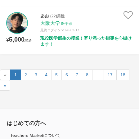
あお
(22)男性
大阪大学
医学部
最終ログイン:2026-02-17
現役医学部生の授業！寄り添った指導を心掛け
5,000
¥
/時給
ます！
«
1
2
3
4
5
6
7
8
...
17
18
»
はじめての方へ
Teachers Marketについて