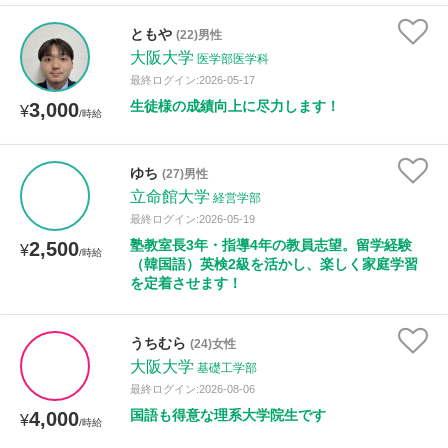
ともや
(22)男性
大阪大学
医学部医学科
最終ログイン:2026-05-17
生徒様の成績向上に尽力します！
3,000
¥
/時給
ゆち
(27)男性
立命館大学
経営学部
最終ログイン:2026-05-19
塾教室長3年・指導4年の教員志望。留学経験
2,500
¥
/時給
（韓国語）英検2級を活かし、楽しく家庭学習
を定着させます！
うちむら
(24)女性
大阪大学
基礎工学部
最終ログイン:2026-08-06
国語も得意な理系大学院生です
4,000
¥
/時給