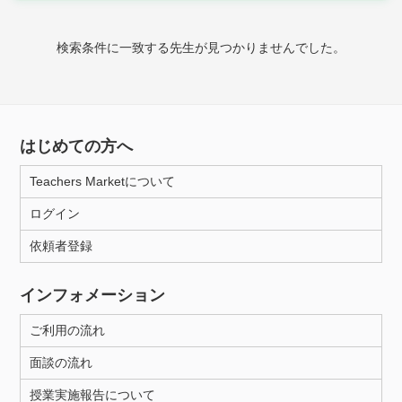
家庭科
検索条件に一致する先生が見つかりませんでした。
時給：¥1,000 ～ ¥10,000
授業可能日
はじめての方へ
月曜日
火曜日
水曜日
木曜日
金曜日
Teachers Marketについて
土曜日
日曜日
ログイン
依頼者登録
所属大学
インフォメーション
ご利用の流れ
距離：15km以内
面談の流れ
授業実施報告について