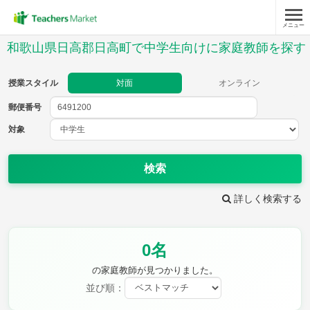
メニュー
授業スタイル
和歌山県日高郡日高町で中学生向けに家庭教師を探す
対面
オンライン
授業スタイル
対面
オンライン
郵便番号
郵便
番号
対象
対象
検索
詳しく検索する
教科
0名
英語
数学
現代文
古典
理科
地理
の家庭教師が見つかりました。
歴史
公民
並び順：
芸術
音楽
保健体育
技術