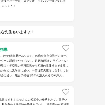
在はユニバーサル・スタジオ・ジャパンで働いていま
しましょう！
んな先生もいますよ！
指導
で、3年の講師歴があります。鉄緑会個別指導センター、
ターの講師をやっており、家庭教師(オンラインも)の
経験は小学受験の幼稚園児から多浪の生徒様まで多岐に
験のために浜学園に通い、中高は四天王寺に在学してお
会に通い、駿台予備校で1年の浪人を経て神戸大...
観察力です！ 生徒さんの授業中の様子をみて、素早い
！ 私自身の大学受験の経験を活かし、学習面から精神面