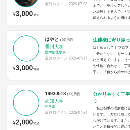
最終ログイン:2026-07-08
まで、丁寧にケアした
3,000
た経験もあるので、ど
¥
/時給
伝えられるよう心掛け
はやと
生徒様に寄り添っ
(19)男性
香川大学
はじめまして！ プロフ
医学部医学科
「分からない」を一つ
最終ログイン:2026-07-17
だと考えています。そ
3,000
や性格に合わせて、丁
¥
/時給
手」、「何から始めれば
19930518
分かりやすく丁寧
(33)男性
う
高知大学
理学部
私は相手の理解度に合
最終ログイン:2026-07-24
います。一方的に教え
2,000
心がけています。また
¥
/時給
たことを積極的に褒め