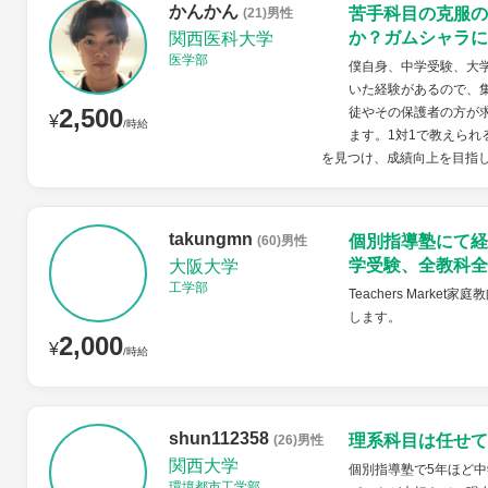
かんかん
苦手科目の克服の
(21)男性
か？ガムシャラに
関西医科大学
医学部
僕自身、中学受験、大
いた経験があるので、
2,500
徒やその保護者の方が
¥
/時給
ます。1対1で教えら
を見つけ、成績向上を目指
takungmn
個別指導塾にて経
(60)男性
学受験、全教科全
大阪大学
工学部
Teachers Mar
します。
2,000
¥
/時給
shun112358
理系科目は任せて
(26)男性
関西大学
個別指導塾で5年ほど中
環境都市工学部