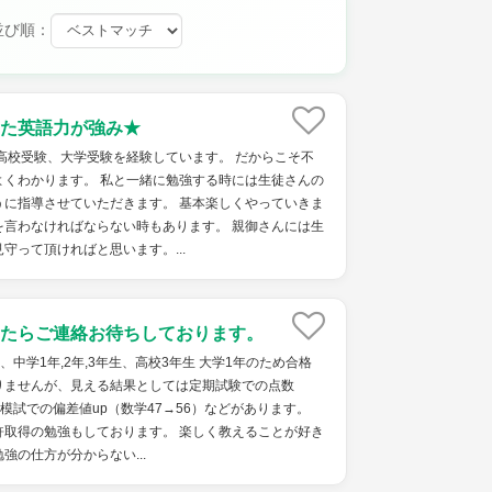
並び順：
た英語力が強み★
高校受験、大学受験を経験しています。 だからこそ不
よくわかります。 私と一緒に勉強する時には生徒さんの
うに指導させていただきます。 基本楽しくやっていきま
を言わなければならない時もあります。 親御さんには生
守って頂ければと思います。...
たらご連絡お待ちしております。
生、中学1年,2年,3年生、高校3年生 大学1年のため合格
りませんが、見える結果としては定期試験での点数
）、模試での偏差値up（数学47→56）などがあります。
許取得の勉強もしております。 楽しく教えることが好き
強の仕方が分からない...