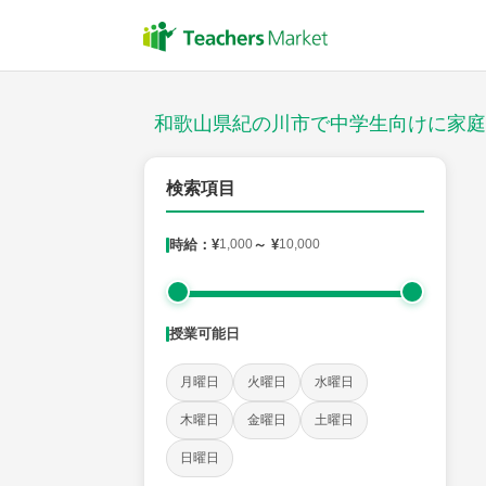
授業スタイル
対面
和歌山県紀の川市で中学生向けに家庭
郵便番号
検索項目
時給：¥
1,000
～ ¥
10,000
対象
授業可能日
教科
月曜日
火曜日
水曜日
英語
数学
現代文
古典
理科
地理
木曜日
金曜日
土曜日
日曜日
時給：¥1,000 ～ ¥10,000