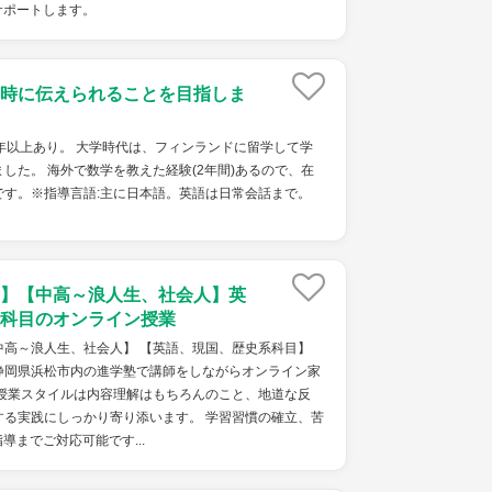
サポートします。
時に伝えられることを目指しま
年以上あり。 大学時代は、フィンランドに留学して学
した。 海外で数学を教えた経験(2年間)あるので、在
です。※指導言語:主に日本語。英語は日常会話まで。
】【中高～浪人生、社会人】英
科目のオンライン授業
中高～浪人生、社会人】 【英語、現国、歴史系科目】
静岡県浜松市内の進学塾で講師をしながらオンライン家
 授業スタイルは内容理解はもちろんのこと、地道な反
する実践にしっかり寄り添います。 学習習慣の確立、苦
導までご対応可能です...