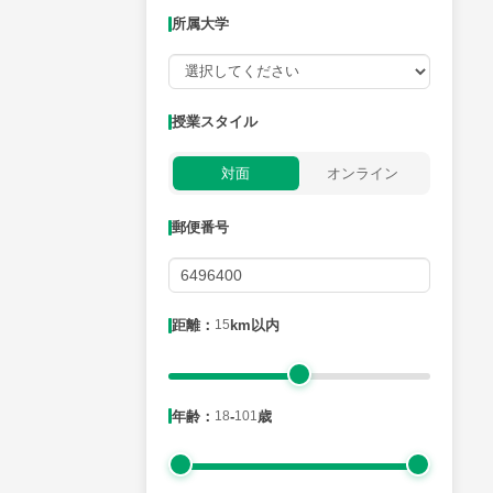
所属大学
授業可能日
授業スタイル
月曜日
火曜日
水曜日
木曜日
金曜日
対面
オンライン
所属大学
郵便番号
距離：15km以内
距離：
15
km以内
年齢：18-101歳
年齢：
18
-
101
歳
性別