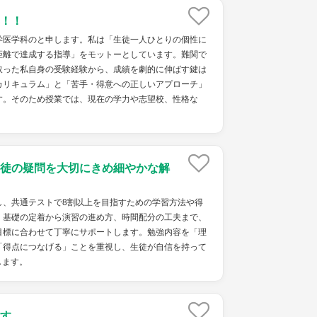
！！
学医学科のと申します。私は「生徒一人ひとりの個性に
距離で達成する指導」をモットーとしています。難関で
取った私自身の受験経験から、成績を劇的に伸ばす鍵は
カリキュラム」と「苦手・得意への正しいアプローチ」
す。そのため授業では、現在の学力や志望校、性格な
徒の疑問を大切にきめ細やかな解
し、共通テストで8割以上を目指すための学習方法や得
。基礎の定着から演習の進め方、時間配分の工夫まで、
目標に合わせて丁寧にサポートします。勉強内容を「理
「得点につなげる」ことを重視し、生徒が自信を持って
します。
す。