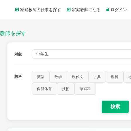
家庭教師の仕事を探す
家庭教師になる
ログイン
教師を探す
対象
教科
英語
数学
現代文
古典
理科
保健体育
技術
家庭科
検索
歴史
公民
芸術
音楽
保健体育
技術
家庭科