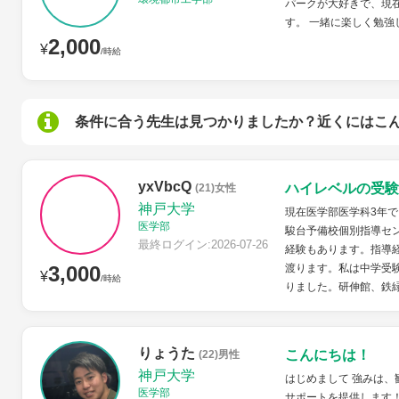
パークが大好きで、現
す。 一緒に楽しく勉強
2,000
¥
/時給
条件に合う先生は見つかりましたか？近くにはこ
yxVbcQ
ハイレベルの受験
(21)女性
神戸大学
現在医学部医学科3年
医学部
駿台予備校個別指導セン
最終ログイン:2026-07-26
経験もあります。指導
3,000
渡ります。私は中学受
¥
/時給
りました。研伸館、鉄緑
りょうた
こんにちは！
(22)男性
神戸大学
はじめまして 強みは、
医学部
サポートを提供します