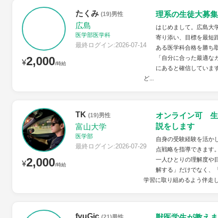
たくみ
理系の生徒大募集
(19)男性
広島
はじめまして。広島大
医学部医学科
寄り添い、目標を最短
最終ログイン:2026-07-14
ある医学科合格を勝ち
2,000
「自分に合った最適な
¥
/時給
にあると確信していま
ど...
TK
オンライン可 生
(19)男性
説をします
富山大学
医学部
自身の受験経験を活か
最終ログイン:2026-07-29
点戦略を指導できます
2,000
一人ひとりの理解度や
¥
/時給
解する」だけでなく、
学習に取り組めるよう伴走
fvuGic
獣医学生が教えま
(21)男性