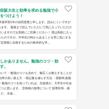
役阪大生と効率を求める勉強で小
をつけよう！
学薬学部1年の岩田悠豊と申します。読みにくいですが
みます。 最後まで読んでいただいて気に入っていただけ
行いますのでお気軽にご応募ください！ 僕は高校に入っ
ったのですが、中学生の時からあることを常に気にする
志望校に合格するための根本的な学...
しかありません。勉強のコツ・効
す。
ついて ・勉強のコツも含めて、幅広くお教えすることが
効率の良い覚え方 ・暗記量を減らす方法 ・受験時,面接
 ・勉強のコツを知っていれば、生徒様が、大学生や社会
つと思います。 ②将棋の指導について 指導対局・感
。 生徒...