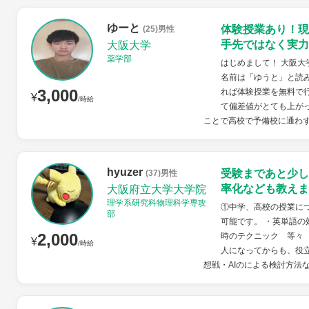
ゆーと
体験授業あり！現
(25)男性
手先ではなく実力
大阪大学
薬学部
はじめまして！ 大阪大
名前は「ゆうと」と読
3,000
れば体験授業を無料で
¥
/時給
て偏差値がとても上が
ことで高校で予備校に通わず
hyuzer
受験まであと少し
(37)男性
率化なども教えま
大阪府立大学大学院
理学系研究科物理科学専攻
①中学、高校の授業に
部
可能です。 ・英単語の
2,000
時のテクニック 等々
¥
/時給
人になってからも、役立
想戦・AIのによる検討方法など