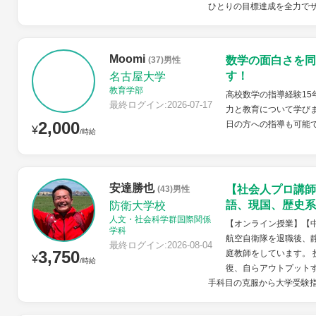
ひとりの目標達成を全力で
Moomi
数学の面白さを同
(37)男性
す！
名古屋大学
教育学部
高校数学の指導経験15
最終ログイン:2026-07-17
力と教育について学びま
2,000
日の方への指導も可能
¥
/時給
安達勝也
【社会人プロ講師
(43)男性
語、現国、歴史系
防衛大学校
人文・社会科学群国際関係
【オンライン授業】【
学科
航空自衛隊を退職後、
最終ログイン:2026-08-04
3,750
庭教師をしています。
¥
/時給
復、自らアウトプット
手科目の克服から大学受験指