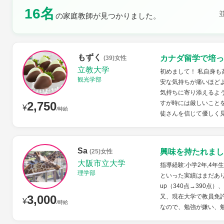
16名
の家庭教師が見つかりました。
土曜日
日曜日
もずく
カナダ留学で培っ
(39)女性
立教大学
初めまして！ 私自身も
観光学部
安な気持ちが痛いほど
気持ちに寄り添えるよ
2,750
すが時には厳しいこと
¥
/時給
徒さんを信じて優しく見
Sa
興味を持たれまし
(25)女性
大阪市立大学
指導経験:小学2年,4年
理学部
といった実績はまだあ
up（340点→390点
3,000
又、現在大学で教員免
¥
/時給
なので、勉強が嫌い、勉