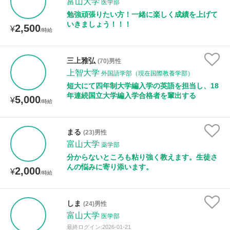
富山大学
医学部
勉強頑張りたい方！一緒に楽しく成績を上げて
いきましょう！！！
2,500
¥
/時給
三上雅弘
(70)男性
上智大学
外国語学部（現在国際教養学部）
短大にて四年制大学編入学の英語を担当し、18
年連続国立大学編入学合格者を輩出する
5,000
¥
/時給
まる
(23)男性
富山大学
薬学部
分からないところも粘り強く教えます。生徒さ
んの悩みに寄り添います。
2,000
¥
/時給
しま
(24)男性
富山大学
医学部
最終ログイン:2026-01-21