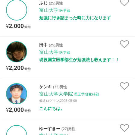
ふじ
(25)男性
年齢：18-101歳
富山大学
医学部
勉強に行き詰まった時に力になります
2,000
¥
/時給
性別
田中
(25)男性
富山大学
医学部
現役国立医学部生が勉強法も教えます！！
2,200
¥
/時給
ケンキ
(33)男性
富山大学大学院
理工学研究科部
最終ログイン:2025-05-09
こんにちは。
2,000
¥
/時給
ゆーすきー
(27)男性