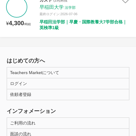
カズト
(19)男性
早稲田大学
法学部
最終ログイン:2026-07-06
早稲田法学部｜早慶・国際教養大7学部合格｜
4,300
¥
/時給
英検準1級
はじめての方へ
Teachers Marketについて
ログイン
依頼者登録
インフォメーション
ご利用の流れ
面談の流れ