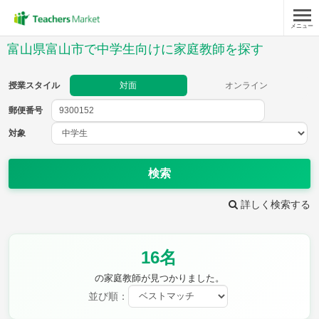
メニュー
授業スタイル
富山県富山市で中学生向けに家庭教師を探す
対面
オンライン
授業スタイル
対面
オンライン
郵便番号
郵便
番号
対象
対象
検索
詳しく検索する
教科
16名
英語
数学
現代文
古典
理科
地理
の家庭教師が見つかりました。
歴史
公民
並び順：
芸術
音楽
保健体育
技術