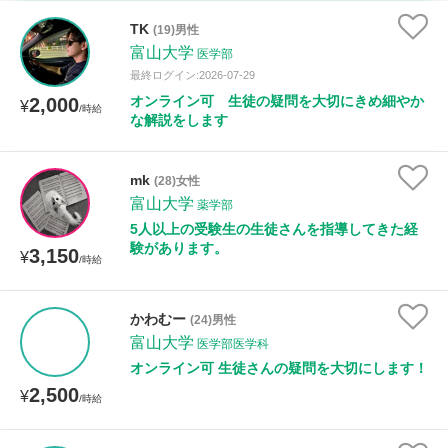
家庭科
TK
(19)男性
富山大学
医学部
時給：¥1,000 ～ ¥10,000
最終ログイン:2026-07-29
オンライン可 生徒の疑問を大切にきめ細やか
2,000
¥
/時給
な解説をします
授業可能日
mk
(28)女性
月曜日
火曜日
水曜日
木曜日
金曜日
富山大学
薬学部
5人以上の受験生の生徒さんを指導してきた経
土曜日
日曜日
験があります。
3,150
¥
/時給
所属大学
かわむー
(24)男性
富山大学
医学部医学科
オンライン可 生徒さんの疑問を大切にします！
距離：15km以内
2,500
¥
/時給