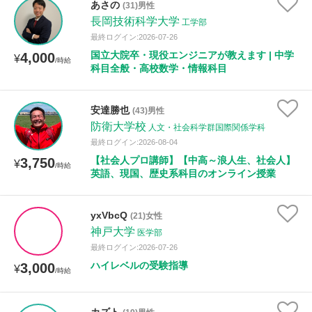
あさの
(31)男性
長岡技術科学大学
工学部
最終ログイン:2026-07-26
国立大院卒・現役エンジニアが教えます | 中学
4,000
¥
/時給
科目全般・高校数学・情報科目
安達勝也
(43)男性
防衛大学校
人文・社会科学群国際関係学科
最終ログイン:2026-08-04
【社会人プロ講師】【中高～浪人生、社会人】
3,750
¥
/時給
英語、現国、歴史系科目のオンライン授業
yxVbcQ
(21)女性
神戸大学
医学部
最終ログイン:2026-07-26
ハイレベルの受験指導
3,000
¥
/時給