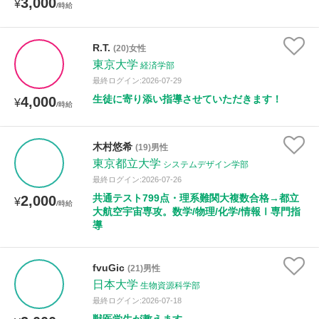
3,000
¥
/時給
R.T.
(20)女性
東京大学
経済学部
最終ログイン:2026-07-29
生徒に寄り添い指導させていただきます！
4,000
¥
/時給
木村悠希
(19)男性
東京都立大学
システムデザイン学部
最終ログイン:2026-07-26
共通テスト799点・理系難関大複数合格→都立
2,000
¥
/時給
大航空宇宙専攻。数学/物理/化学/情報Ⅰ専門指
導
fvuGic
(21)男性
日本大学
生物資源科学部
最終ログイン:2026-07-18