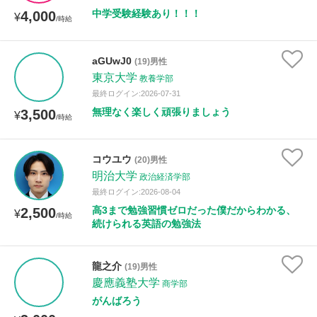
中学受験経験あり！！！
4,000
¥
/時給
aGUwJ0
(19)男性
東京大学
教養学部
最終ログイン:2026-07-31
無理なく楽しく頑張りましょう
3,500
¥
/時給
コウユウ
(20)男性
明治大学
政治経済学部
最終ログイン:2026-08-04
高3まで勉強習慣ゼロだった僕だからわかる、
2,500
¥
/時給
続けられる英語の勉強法
龍之介
(19)男性
慶應義塾大学
商学部
がんばろう