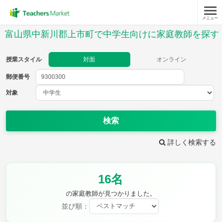
メニュー
授業スタイル
富山県中新川郡上市町で中学生向けに家庭教師を探す
対面
オンライン
授業スタイル
対面
オンライン
郵便番号
郵便
番号
対象
対象
検索
詳しく検索する
教科
16名
英語
数学
現代文
古典
理科
地理
の家庭教師が見つかりました。
歴史
公民
並び順：
芸術
音楽
保健体育
技術