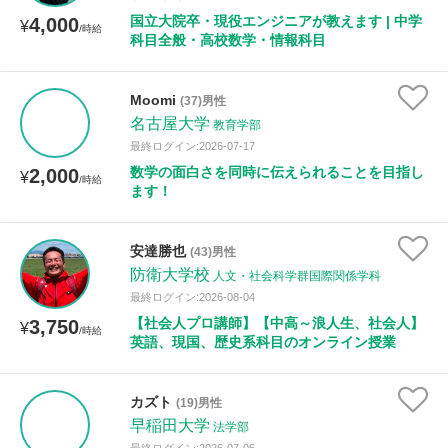
年齢：18-101歳
国立大院卒・現役エンジニアが教えます | 中学
4,000
¥
/時給
科目全般・高校数学・情報科目
性別
Moomi
(37)男性
名古屋大学
教育学部
最終ログイン:2026-07-17
数学の面白さを同時に伝えられることを目指し
2,000
¥
/時給
ます！
安達勝也
(43)男性
防衛大学校
人文・社会科学群国際関係学科
最終ログイン:2026-08-04
【社会人プロ講師】【中高～浪人生、社会人】
3,750
¥
/時給
英語、現国、歴史系科目のオンライン授業
カズト
(19)男性
早稲田大学
法学部