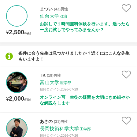
家庭科
まつい
(42)男性
仙台大学
体育
時給：¥1,000 ～ ¥10,000
お試しで１時間無料体験を行います。迷ったら
一度お試しでやってみませんか？
2,500
¥
/時給
授業可能日
条件に合う先生は見つかりましたか？近くにはこんな先生
もいますよ！
月曜日
火曜日
水曜日
木曜日
金曜日
土曜日
日曜日
TK
(19)男性
富山大学
医学部
所属大学
最終ログイン:2026-07-29
オンライン可 生徒の疑問を大切にきめ細やか
2,000
¥
/時給
な解説をします
距離：15km以内
あさの
(31)男性
長岡技術科学大学
工学部
最終ログイン:2026-07-26