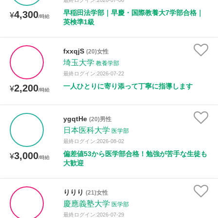
最終ログイン:2026-07-06
早稲田法学部｜早慶・国際教養大7学部合格｜
4,300
¥
/時給
英検準1級
fxxqjS
(20)女性
埼玉大学
教養学部
最終ログイン:2026-07-22
一人ひとりに寄り添って丁寧に指導します
2,200
¥
/時給
ygqtHe
(20)男性
日本医科大学
医学部
最終ログイン:2026-08-02
偏差値53から医学部合格！勉強が苦手な生徒も
3,000
¥
/時給
大歓迎
りりり
(21)女性
慶應義塾大学
医学部
最終ログイン:2026-07-29