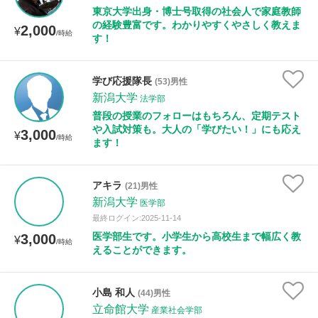
東京大学出身・博士号取得の社会人で家庭教師
の経験豊富です。わかりやすくやさしく教えま
2,000
¥
/時給
す！
学び応援隊長
(53)男性
新潟大学
法学部
普段の授業のフォローはもちろん、定期テスト
や入試対策も。大人の「学びたい！」にも応え
3,000
¥
/時給
ます！
アキラ
(21)男性
新潟大学
医学部
最終ログイン:2025-11-14
医学部生です。小学生から高校生まで幅広く教
3,000
¥
/時給
えることができます。
小島 和人
(44)男性
立命館大学
産業社会学部