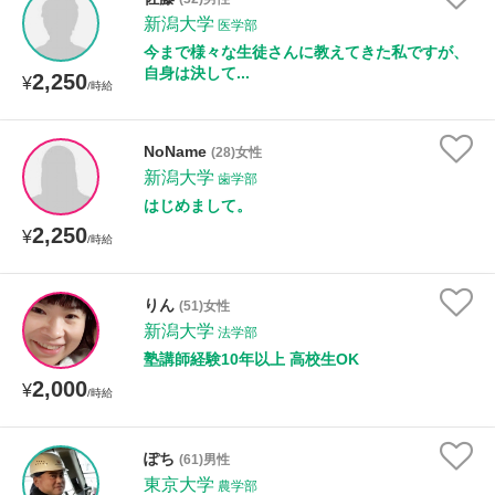
年齢：18-101歳
新潟大学
医学部
今まで様々な生徒さんに教えてきた私ですが、
自身は決して...
2,250
¥
/時給
性別
NoName
(28)女性
新潟大学
歯学部
はじめまして。
2,250
¥
/時給
りん
(51)女性
新潟大学
法学部
塾講師経験10年以上 高校生OK
2,000
¥
/時給
ぽち
(61)男性
東京大学
農学部