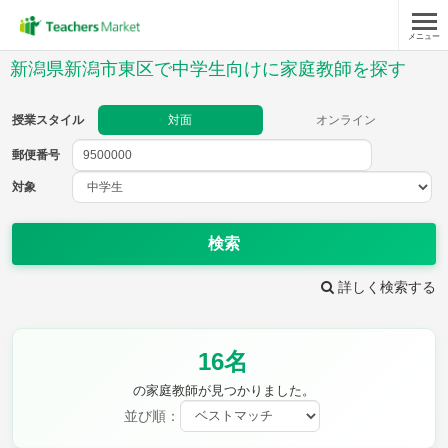
メニュー
授業スタイル
新潟県新潟市東区で中学生向けに家庭教師を探す
対面
オンライン
授業スタイル
対面
オンライン
郵便番号
郵便
番号
対象
対象
検索
詳しく検索する
教科
16名
英語
数学
現代文
古典
理科
地理
の家庭教師が見つかりました。
歴史
公民
並び順：
芸術
音楽
保健体育
技術