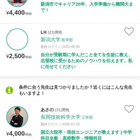
新潟市でキャリア20年、入学準備から難関大ま
で！
4,400
¥
/時給
LH
(23)男性
新潟大学
医学部
最終ログイン:2025-08-05
自分が受験期に学んだこと全てを生徒に教え、
2,500
¥
/時給
志望校に受かるためのノウハウを伝えます。私
に任せてください
条件に合う先生は見つかりましたか？近くにはこんな先生
もいますよ！
あさの
(31)男性
長岡技術科学大学
工学部
最終ログイン:2026-07-26
国立大院卒・現役エンジニアが教えます | 中学
4,000
¥
/時給
科目全般・高校数学・情報科目