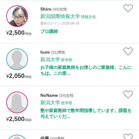
家庭科
Shiro
(45)女性
新潟国際情報大学
情報文化
時給：¥1,000 ～ ¥10,000
最終ログイン:2026-06-19
プロ講師
2,500
¥
/時給
授業可能日
fumi
(31)男性
新潟大学
月曜日
火曜日
水曜日
木曜日
金曜日
医学部
お子様の家庭教師をお捜しのご家族様、こんに
土曜日
日曜日
ちは。この度...
2,050
¥
/時給
所属大学
NoName
(34)女性
新潟大学
医学部
塾や家庭教師で数年間指導しています。課題を
与えていくだ...
距離：15km以内
2,500
¥
/時給
佐藤
(32)男性