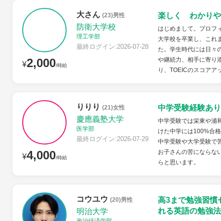
大さん
楽しく わかりや
(23)男性
防衛大学校
はじめまして。プロフ
理工学部
大学校を卒業し、これ
最終ログイン:2026-07-28
た。学生時代には日々
2,000
や継続力、相手に寄り
¥
/時給
り、TOEICのスコアア
りりり
中学受験経験あり
(21)女性
慶應義塾大学
中学受験では栄東や浦
医学部
けた中学には100%合
最終ログイン:2026-07-29
中学受験や大学受験で
4,000
お子さんの苦にならな
¥
/時給
らと思います。
コウユウ
高3まで勉強習慣
(20)男性
れる英語の勉強法
明治大学