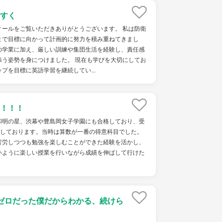
すく
ィールをご覧いただきありがとうございます。 私は防衛
まで目標に向かって計画的に努力を積み重ねてきまし
の学業に加え、厳しい訓練や集団生活を経験し、責任感
添う姿勢を身につけました。 現在も学びを大切にしてお
ップを目標に英語学習を継続してい...
！！！
和明の星、渋幕や豊島岡女子学園にも合格しており、受
格しております。当時は算数が一番の得意科目でした。
苦労しつつも勉強を楽しむことができた経験を活かし、
いように楽しい授業を行いながら成績を伸ばして行けた
ゼロだった僕だからわかる、続けら