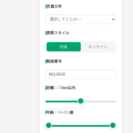
所属大学
授業可能日
授業スタイル
月曜日
火曜日
水曜日
木曜日
金曜日
対面
オンライン
所属大学
郵便番号
距離：15km以内
距離：
15
km以内
年齢：18-101歳
年齢：
18
-
101
歳
性別