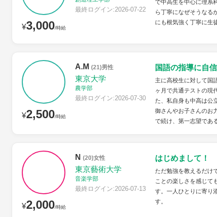
で中高生を中心に理系
最終ログイン:2026-07-22
ら丁寧になぜそうなる
3,000
にも根気強く丁寧に生
¥
/時給
A.M
国語の指導に自信
(21)男性
東京大学
主に高校生に対して国語
農学部
ヶ月で共通テストの現代
最終ログイン:2026-07-30
た、私自身も中高は公
2,500
御さんやお子さんのお力
¥
/時給
で続け、第一志望である
N
はじめまして！
(20)女性
東京藝術大学
ただ勉強を教えるだけ
音楽学部
ことの楽しさを感じて
最終ログイン:2026-07-13
す。一人ひとりに寄り
2,000
す。
¥
/時給