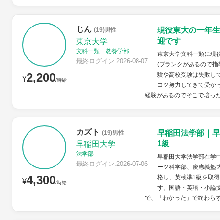
じん
現役東大の一年生
(19)男性
迎です
東京大学
文科一類 教養学部
東京大学文科一類に現
最終ログイン:2026-08-07
(ブランクがあるので指
2,200
験や高校受験は失敗し
¥
/時給
コツ努力してきて受か
経験があるのでそこで培った
カズト
早稲田法学部｜早
(19)男性
1級
早稲田大学
法学部
早稲田大学法学部在学
最終ログイン:2026-07-06
ーツ科学部、慶應義塾
4,300
格し、英検準1級を取得
¥
/時給
す。国語・英語・小論
で、「わかった」で終わらず