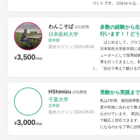
づくり です。 (1)わからな...
わんこそば
多数の経験から生
(21)女性
行います！！どう
日本医科大学
医学部
はじめまして。プロフ
最終ログイン:2026-08-06
日本医科大学医学部に
3,500
ューターとして指導経
¥
/時給
導を行ってきました。
く、「自分で考えて解ける力
HShimizu
受験から実践まで
(20)男性
千葉大学
私は2年間、個別指導
文学部
度や性格に合わせて教
最終ログイン:2026-08-03
心がけています。 英語
3,000
で幅広く対応できます
¥
/時給
になるのかを丁寧に説明