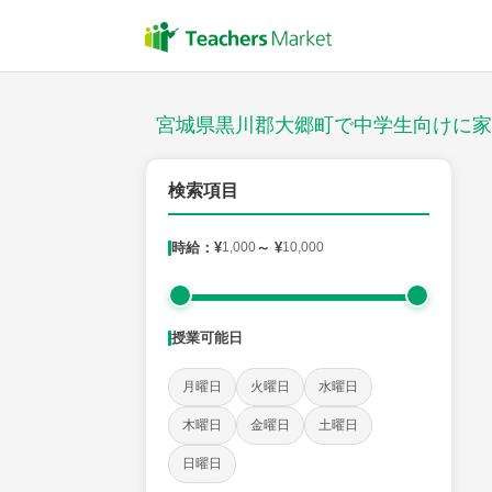
授業スタイル
対面
宮城県黒川郡大郷町で中学生向けに家
郵便番号
検索項目
時給：¥
1,000
～ ¥
10,000
対象
授業可能日
教科
月曜日
火曜日
水曜日
英語
数学
現代文
古典
理科
地理
木曜日
金曜日
土曜日
日曜日
時給：¥1,000 ～ ¥10,000