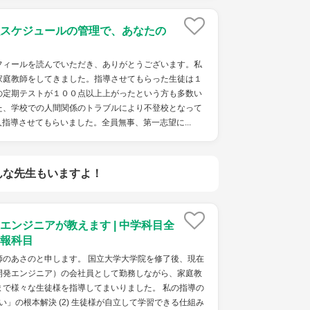
スケジュールの管理で、あなたの
ィールを読んでいただき、ありがとうございます。私
家庭教師をしてきました。指導させてもらった生徒は１
の定期テストが１００点以上上がったという方も多数い
た、学校での人間関係のトラブルにより不登校となって
指導させてもらいました。全員無事、第一志望に...
んな先生もいますよ！
エンジニアが教えます | 中学科目全
報科目
師のあさのと申します。 国立大学大学院を修了後、現在
開発エンジニア）の会社員として勤務しながら、家庭教
まで様々な生徒様を指導してまいりました。 私の指導の
ない」の根本解決 (2) 生徒様が自立して学習できる仕組み