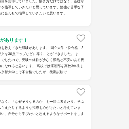
科目を指導していました。解き方だけではなく、基礎か
かを指導していきたいと思っています。勉強が苦手な子
徒に合わせて指導していきたいと思います。
があります！
を教えてきた経験があります。 国立大学上位合格、3
文を30点アップなどに導くことができました。 ま
立でしたので、受験の経験が少なく漠然と不安のある親
になれると思います。 高校では運動部を高校3年生ま
京都大学こそ不合格でしたが、後期試験で...
でなく、「なぜそうなるのか」を一緒に考えたり、学ぶ
もらえたりするような指導を心がけたいと考えていま
添い、自分から学びたいと思えるようなサポートをしま