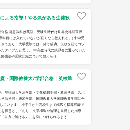
による指導！やる気がある生徒歓
役合格 得意教科は英語 受験生時代は世界史地理選択
導科目には入れていないが軽くなら教えれる。) 中学受
てきており、大学受験では一発で成功。失敗を経てコツ
ったタイプだと思う。 中高生時代に鉄緑会に通っていた
勉強法や受験知識について教えられ...
慶・国際教養大7学部合格｜英検準
中。早稲田大学法学部・文化構想学部・教育学部・スポ
大学法学部・経済学部、国際教養大学国際教養学部に合
しています。 小学生から高校生まで幅広く指導可能で
文を得意としており、文章構造や論理を重視した指導
「自力で解ける力」を身につけられるよう...