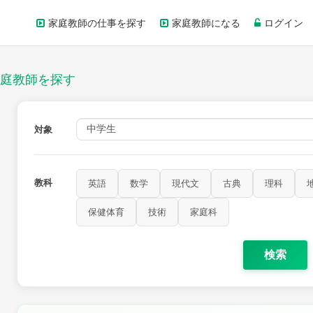
家庭教師の仕事を探す
家庭教師になる
ログイン
庭教師を探す
対象
教科
英語
数学
現代文
古典
理科
保健体育
技術
家庭科
検索
歴史
公民
芸術
音楽
保健体育
技術
家庭科