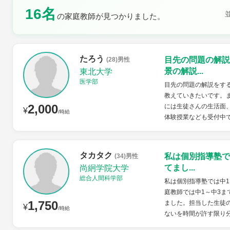
16名
の家庭教師が見つかりました。
土曜日
日曜日
たろう
目先の問題の解説
(28)男性
景の解説...
東北大学
医学部
目先の問題の解説をす
教えていきたいです。
2,000
には生徒さんの生活面
¥
/時給
体験授業なども受付中
タカタク
私は個別指導塾で
(34)男性
てまし...
尚絅学院大学
総合人間科学部
私は個別指導塾では中
庭教師では中1～中3
1,750
ました。担当した生徒
¥
/時給
ないを時間が許す限り