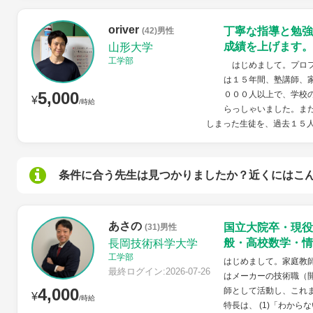
oriver
丁寧な指導と勉強
(42)男性
成績を上げます。
山形大学
工学部
はじめまして。プロフ
は１５年間、塾講師、
5,000
０００人以上で、学校
¥
/時給
らっしゃいました。ま
しまった生徒を、過去１５人
条件に合う先生は見つかりましたか？近くにはこ
あさの
国立大院卒・現役
(31)男性
般・高校数学・情
長岡技術科学大学
工学部
はじめまして。家庭教
最終ログイン:2026-07-26
はメーカーの技術職（
4,000
師として活動し、これ
¥
/時給
特長は、 (1)「わから