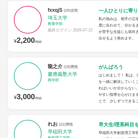
fxxqjS
一人ひとりに寄り
(20)女性
埼玉大学
私の強みは、相手の立
教養学部
度に合わせて、分かる
最終ログイン:2026-07-22
が苦手な生徒にも前向
2,200
出せるよう努めます。
¥
/時給
龍之介
がんばろう
(19)男性
慶應義塾大学
はじめまして！ 私は
商学部
を一緒に解決していく
ればいいか分からない
3,000
やすい指導を心がけま
¥
/時給
とで、少しずつできるこ
れお
早大生/理系科目
(22)男性
早稲田大学
早稲田大学創造理工学
創造理工学部