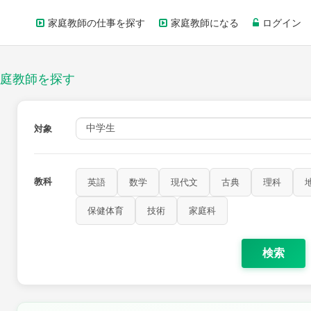
家庭教師の仕事を探す
家庭教師になる
ログイン
庭教師を探す
対象
教科
英語
数学
現代文
古典
理科
保健体育
技術
家庭科
検索
歴史
公民
芸術
音楽
保健体育
技術
家庭科