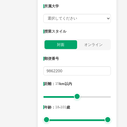
所属大学
授業可能日
授業スタイル
月曜日
火曜日
水曜日
木曜日
金曜日
対面
オンライン
所属大学
郵便番号
距離：15km以内
距離：
15
km以内
年齢：18-101歳
年齢：
18
-
101
歳
性別