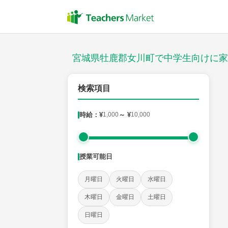
授業スタイル
対面
宮城県牡鹿郡女川町で中学生向けに家
郵便番号
検索項目
時給：¥
1,000
～ ¥
10,000
対象
授業可能日
教科
月曜日
火曜日
水曜日
英語
数学
現代文
古典
理科
地理
木曜日
金曜日
土曜日
日曜日
時給：¥1,000 ～ ¥10,000