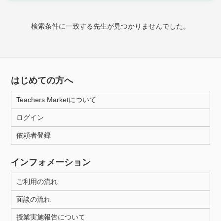
家庭科
検索条件に一致する先生が見つかりませんでした。
時給：¥1,000 ～ ¥10,000
授業可能日
はじめての方へ
月曜日
火曜日
水曜日
木曜日
金曜日
Teachers Marketについて
土曜日
日曜日
ログイン
依頼者登録
所属大学
インフォメーション
ご利用の流れ
距離：15km以内
面談の流れ
授業実施報告について