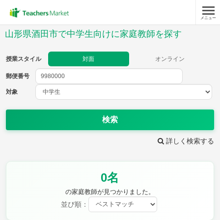
メニュー
授業スタイル
山形県酒田市で中学生向けに家庭教師を探す
対面
オンライン
授業スタイル
対面
オンライン
郵便番号
郵便
番号
対象
対象
検索
詳しく検索する
教科
0名
英語
数学
現代文
古典
理科
地理
の家庭教師が見つかりました。
歴史
公民
並び順：
芸術
音楽
保健体育
技術