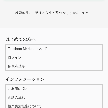
家庭科
検索条件に一致する先生が見つかりませんでした。
時給：¥1,000 ～ ¥10,000
授業可能日
はじめての方へ
月曜日
火曜日
水曜日
木曜日
金曜日
Teachers Marketについて
土曜日
日曜日
ログイン
依頼者登録
所属大学
インフォメーション
ご利用の流れ
距離：15km以内
面談の流れ
授業実施報告について