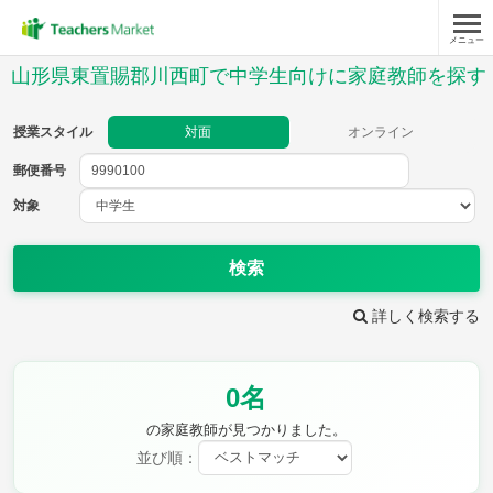
メニュー
授業スタイル
山形県東置賜郡川西町で中学生向けに家庭教師を探す
対面
オンライン
授業スタイル
対面
オンライン
郵便番号
郵便
番号
対象
対象
検索
詳しく検索する
教科
0名
英語
数学
現代文
古典
理科
地理
の家庭教師が見つかりました。
歴史
公民
並び順：
芸術
音楽
保健体育
技術