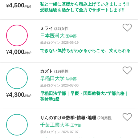
私と一緒に基礎から積み上げていきましょう‼️
4,500
¥
/時給
受験経験を活かして全力でサポートします‼️
ミライ
(22)女性
日本医科大
医学部
最終ログイン:2026-06-19
できない気持ちがわかるからこそ、支えられる
4,000
¥
/時給
カズト
(19)男性
早稲田大学
法学部
最終ログイン:2026-07-06
早稲田法学部｜早慶・国際教養大7学部合格｜
4,300
¥
/時給
英検準1級
りんのすけ＠数学･情報･地理
(20)男性
千葉工業大学
工学部
最終ログイン:2026-07-07