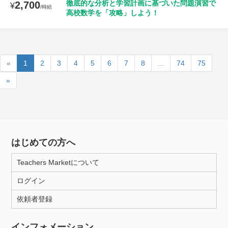
徹底的な分析と学習計画に基づいた問題演習で
2,700
¥
/時給
高校数学を「攻略」しよう！
«
1
2
3
4
5
6
7
8
...
74
75
»
はじめての方へ
Teachers Marketについて
ログイン
依頼者登録
インフォメーション