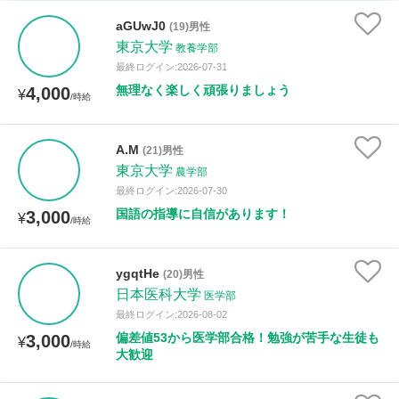
古文
漢文
物理
化学
生物
地学
aGUwJ0
(19)男性
世界史
日本史
地理
現代社会
倫理
東京大学
教養学部
最終ログイン:2026-07-31
政治経済
小論文
美術
書道
家庭科
無理なく楽しく頑張りましょう
4,000
¥
/時給
保健体育
情報
A.M
(21)男性
時給：¥1,000 ～ ¥10,000
東京大学
農学部
最終ログイン:2026-07-30
国語の指導に自信があります！
3,000
¥
/時給
授業可能日
ygqtHe
(20)男性
月曜日
火曜日
水曜日
木曜日
金曜日
日本医科大学
医学部
最終ログイン:2026-08-02
土曜日
日曜日
偏差値53から医学部合格！勉強が苦手な生徒も
3,000
¥
/時給
大歓迎
所属大学