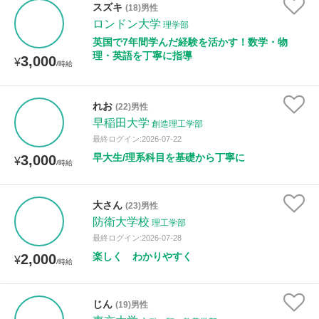
スズキ
(18)男性
ロンドン大学
理学部
距離：15km以内
英国で7年間学んだ経験を活かす！数学・物
理・英語を丁寧に指導
3,000
¥
/時給
年齢：18-101歳
れお
(22)男性
早稲田大学
創造理工学部
最終ログイン:2026-07-22
性別
早大生/理系科目を基礎から丁寧に
3,000
¥
/時給
大さん
(23)男性
防衛大学校
理工学部
最終ログイン:2026-07-28
楽しく わかりやすく
2,000
¥
/時給
じん
(19)男性