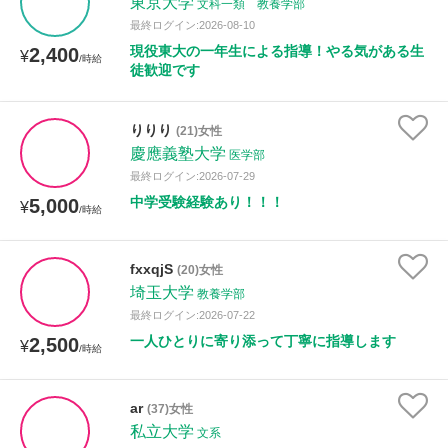
東京大学
文科一類 教養学部
最終ログイン:2026-08-10
現役東大の一年生による指導！やる気がある生
2,400
¥
/時給
徒歓迎です
りりり
(21)女性
慶應義塾大学
医学部
最終ログイン:2026-07-29
中学受験経験あり！！！
5,000
¥
/時給
fxxqjS
(20)女性
埼玉大学
教養学部
最終ログイン:2026-07-22
一人ひとりに寄り添って丁寧に指導します
2,500
¥
/時給
ar
(37)女性
私立大学
文系