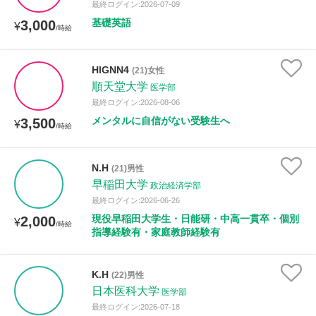
最終ログイン:2026-07-09
基礎英語
3,000
¥
/時給
HlGNN4
(21)女性
順天堂大学
医学部
最終ログイン:2026-08-06
メンタルに自信がない受験生へ
3,500
¥
/時給
N.H
(21)男性
早稲田大学
政治経済学部
最終ログイン:2026-06-26
現役早稲田大学生・日能研・中高一貫卒・個別
2,000
¥
/時給
指導経験有・家庭教師経験有
K.H
(22)男性
日本医科大学
医学部
最終ログイン:2026-07-18