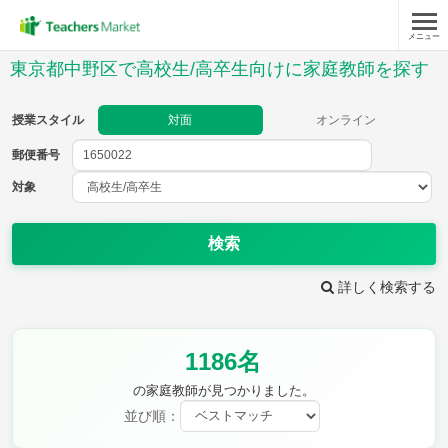
メニュー
授業スタイル
東京都中野区で高校生/高卒生向けに家庭教師を探す
対面
オンライン
授業スタイル
対面
オンライン
郵便番号
郵便
番号
対象
対象
検索
詳しく検索する
教科
1186名
英語(筆記)
英語(リスニング)
数学Ⅰ
数学Ⅱ
の家庭教師が見つかりました。
数学Ⅲ
数学A
並び順：
数学B
数学C
現代文