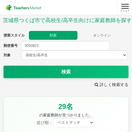
メニュー
授業スタイル
茨城県つくば市で高校生/高卒生向けに家庭教師を探す
対面
オンライン
授業スタイル
対面
オンライン
郵便番号
郵便
番号
対象
対象
検索
詳しく検索する
教科
29名
英語(筆記)
英語(リスニング)
数学Ⅰ
数学Ⅱ
の家庭教師が見つかりました。
数学Ⅲ
数学A
並び順：
数学B
数学C
現代文