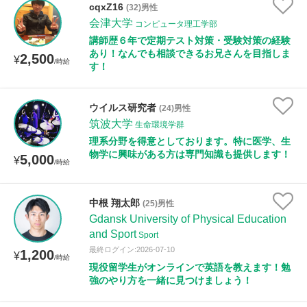
cqxZ16
(32)男性
会津大学
コンピュータ理工学部
距離：15km以内
講師歴６年で定期テスト対策・受験対策の経験
あり！なんでも相談できるお兄さんを目指しま
2,500
¥
/時給
す！
年齢：18-101歳
ウイルス研究者
(24)男性
筑波大学
生命環境学群
理系分野を得意としております。特に医学、生
性別
物学に興味がある方は専門知識も提供します！
5,000
¥
/時給
中根 翔太郎
(25)男性
Gdansk University of Physical Education
and Sport
Sport
最終ログイン:2026-07-10
1,200
¥
/時給
現役留学生がオンラインで英語を教えます！勉
強のやり方を一緒に見つけましょう！