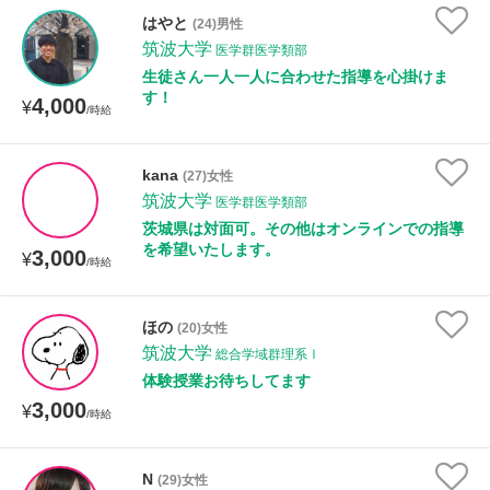
はやと
(24)男性
筑波大学
医学群医学類部
生徒さん一人一人に合わせた指導を心掛けま
す！
4,000
¥
/時給
kana
(27)女性
筑波大学
医学群医学類部
茨城県は対面可。その他はオンラインでの指導
を希望いたします。
3,000
¥
/時給
ほの
(20)女性
筑波大学
総合学域群理系Ⅰ
体験授業お待ちしてます
3,000
¥
/時給
N
(29)女性