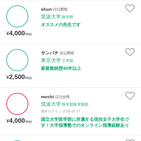
古文
漢文
物理
化学
生物
地学
shun
(31)男性
世界史
日本史
地理
現代社会
倫理
筑波大学
医学群
オススメの先生です
政治経済
小論文
美術
書道
家庭科
4,000
¥
/時給
保健体育
情報
サンパチ
(61)男性
時給：¥1,000 ～ ¥10,000
東京大学
工学部
家庭教師歴40年以上
2,500
¥
/時給
授業可能日
mochi
(21)女性
月曜日
火曜日
水曜日
木曜日
金曜日
筑波大学
医学群医学類部
最終ログイン:2026-02-27
土曜日
日曜日
国立大学医学部に所属する現役女子大学生で
4,000
¥
/時給
す！大手指導塾でのオンライン指導経験あり
所属大学