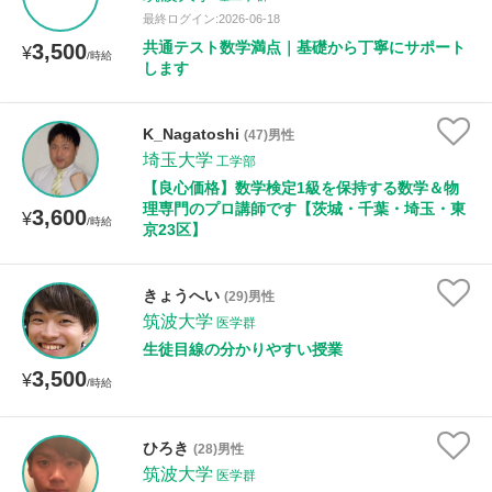
最終ログイン:2026-06-18
共通テスト数学満点｜基礎から丁寧にサポート
3,500
¥
/時給
します
K_Nagatoshi
(47)男性
埼玉大学
工学部
【良心価格】数学検定1級を保持する数学＆物
理専門のプロ講師です【茨城・千葉・埼玉・東
3,600
¥
/時給
京23区】
きょうへい
(29)男性
筑波大学
医学群
生徒目線の分かりやすい授業
3,500
¥
/時給
ひろき
(28)男性
筑波大学
医学群