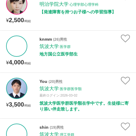
明治学院大学
心理学部心理学科
【発達障害を持つお子様への学習指導】
2,500
¥
/時給
knmm
(26)男性
筑波大学
医学群
地方国公立医学部生
4,000
¥
/時給
You
(20)男性
筑波大学
医学群医学類
最終ログイン:2026-03-02
筑波大学医学群医学類在学中です。生徒様に寄
3,500
¥
/時給
り添い伴走致します。
shin
(19)男性
筑波大学
理工学群