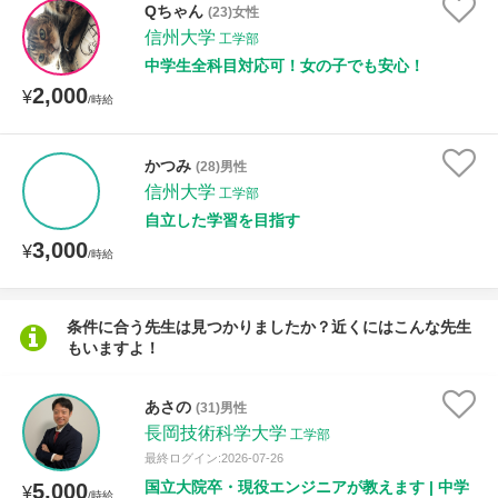
Qちゃん
(23)女性
信州大学
工学部
距離：15km以内
中学生全科目対応可！女の子でも安心！
2,000
¥
/時給
年齢：18-101歳
かつみ
(28)男性
信州大学
工学部
自立した学習を目指す
性別
3,000
¥
/時給
条件に合う先生は見つかりましたか？近くにはこんな先生
もいますよ！
あさの
(31)男性
長岡技術科学大学
工学部
最終ログイン:2026-07-26
国立大院卒・現役エンジニアが教えます | 中学
5,000
¥
/時給