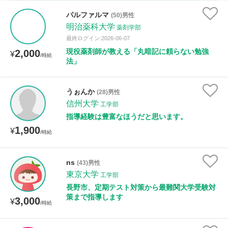
古文
漢文
物理
化学
生物
地学
パルファルマ
(50)男性
世界史
日本史
地理
現代社会
倫理
明治薬科大学
薬剤学部
最終ログイン:2026-06-07
政治経済
小論文
美術
書道
家庭科
現役薬剤師が教える「丸暗記に頼らない勉強
2,000
¥
/時給
法」
保健体育
情報
うぉんか
(28)男性
時給：¥1,000 ～ ¥10,000
信州大学
工学部
指導経験は豊富なほうだと思います。
1,900
¥
/時給
授業可能日
月曜日
火曜日
水曜日
木曜日
金曜日
ns
(43)男性
東京大学
工学部
土曜日
日曜日
長野市、定期テスト対策から最難関大学受験対
策まで指導します
3,000
¥
/時給
所属大学