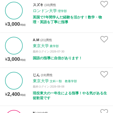
スズキ
(18)男性
ロンドン大学
理学部
英国で7年間学んだ経験を活かす！数学・物
理・英語を丁寧に指導
3,000
¥
/時給
A.M
(21)男性
東京大学
農学部
最終ログイン:2026-07-30
国語の指導に自信があります！
3,000
¥
/時給
じん
(19)男性
東京大学
文科一類 教養学部
最終ログイン:2026-08-08
現役東大の一年生による指導！やる気がある生
2,400
¥
/時給
徒歓迎です