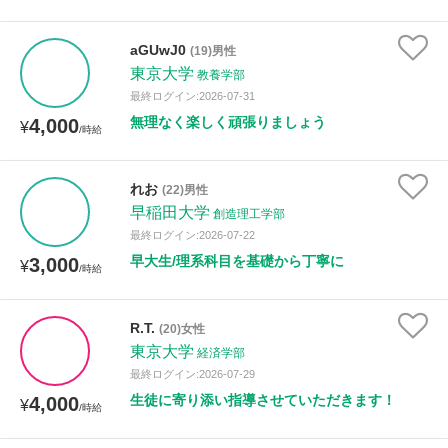
aGUwJ0
(19)男性
東京大学
教養学部
最終ログイン:2026-07-31
無理なく楽しく頑張りましょう
4,000
¥
/時給
れお
(22)男性
早稲田大学
創造理工学部
最終ログイン:2026-07-22
早大生/理系科目を基礎から丁寧に
3,000
¥
/時給
R.T.
(20)女性
東京大学
経済学部
最終ログイン:2026-07-29
生徒に寄り添い指導させていただきます！
4,000
¥
/時給