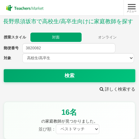
メニュー
授業スタイル
長野県須坂市で高校生/高卒生向けに家庭教師を探す
対面
オンライン
授業スタイル
対面
オンライン
郵便番号
郵便
番号
対象
対象
検索
詳しく検索する
教科
16名
英語(筆記)
英語(リスニング)
数学Ⅰ
数学Ⅱ
の家庭教師が見つかりました。
数学Ⅲ
数学A
並び順：
数学B
数学C
現代文