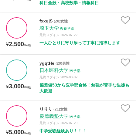
科目全般・高校数学・情報科目
fxxqjS
(20)女性
埼玉大学
教養学部
最終ログイン:2026-07-22
一人ひとりに寄り添って丁寧に指導します
2,500
¥
/時給
ygqtHe
(20)男性
日本医科大学
医学部
最終ログイン:2026-08-02
偏差値53から医学部合格！勉強が苦手な生徒も
3,000
¥
/時給
大歓迎
りりり
(21)女性
慶應義塾大学
医学部
最終ログイン:2026-07-29
中学受験経験あり！！！
5,000
¥
/時給