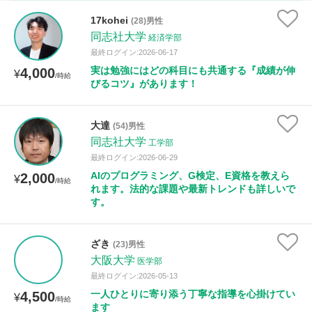
古文
漢文
物理
化学
生物
地学
17kohei
(28)男性
世界史
日本史
地理
現代社会
倫理
同志社大学
経済学部
最終ログイン:2026-06-17
政治経済
小論文
美術
書道
家庭科
実は勉強にはどの科目にも共通する『成績が伸
4,000
¥
/時給
びるコツ』があります！
保健体育
情報
大達
(54)男性
時給：¥1,000 ～ ¥10,000
同志社大学
工学部
最終ログイン:2026-06-29
AIのプログラミング、G検定、E資格を教えら
2,000
¥
/時給
授業可能日
れます。法的な課題や最新トレンドも詳しいで
す。
月曜日
火曜日
水曜日
木曜日
金曜日
ざき
(23)男性
土曜日
日曜日
大阪大学
医学部
最終ログイン:2026-05-13
所属大学
一人ひとりに寄り添う丁寧な指導を心掛けてい
4,500
¥
/時給
ます