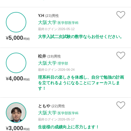
距離：15km以内
Y.H
(23)男性
大阪大学
医学部医学科
最終ログイン:2026-05-12
大学入試二次試験の数学ならお任せください。
5,000
¥
/時給
年齢：18-101歳
松井
(19)男性
大阪大学
理学部
性別
最終ログイン:2026-06-24
理系科目の楽しさを体感し、自分で勉強の計画
4,000
¥
/時給
を立てれるようになることにフォーカスしま
す！
ともや
(22)男性
大阪大学
医学部医学科
最終ログイン:2026-05-17
生徒様の成績向上に尽力します！
3,000
¥
/時給