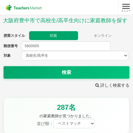
メニュー
授業スタイル
大阪府豊中市で高校生/高卒生向けに家庭教師を探す
対面
オンライン
授業スタイル
対面
オンライン
郵便番号
郵便
番号
対象
対象
検索
詳しく検索する
教科
287名
英語(筆記)
英語(リスニング)
数学Ⅰ
数学Ⅱ
の家庭教師が見つかりました。
数学Ⅲ
数学A
並び順：
数学B
数学C
現代文