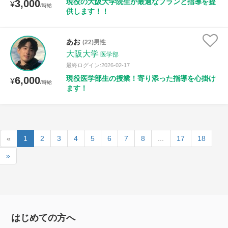
現役の大阪大学院生が最適なプランと指導を提
3,000
¥
/時給
供します！！
あお
(22)男性
大阪大学
医学部
最終ログイン:2026-02-17
現役医学部生の授業！寄り添った指導を心掛け
6,000
¥
/時給
ます！
«
1
2
3
4
5
6
7
8
...
17
18
»
はじめての方へ