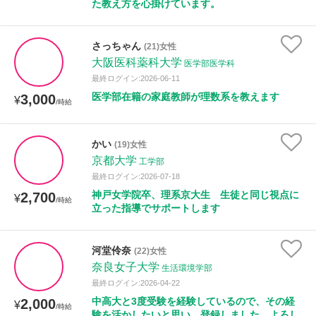
た教え方を心掛けています。
さっちゃん
(21)女性
大阪医科薬科大学
医学部医学科
最終ログイン:2026-06-11
医学部在籍の家庭教師が理数系を教えます
3,000
¥
/時給
かい
(19)女性
京都大学
工学部
最終ログイン:2026-07-18
神戸女学院卒、理系京大生 生徒と同じ視点に
2,700
¥
/時給
立った指導でサポートします
河堂伶奈
(22)女性
奈良女子大学
生活環境学部
最終ログイン:2026-04-22
中高大と3度受験を経験しているので、その経
2,000
¥
/時給
験を活かしたいと思い、登録しました。よろし