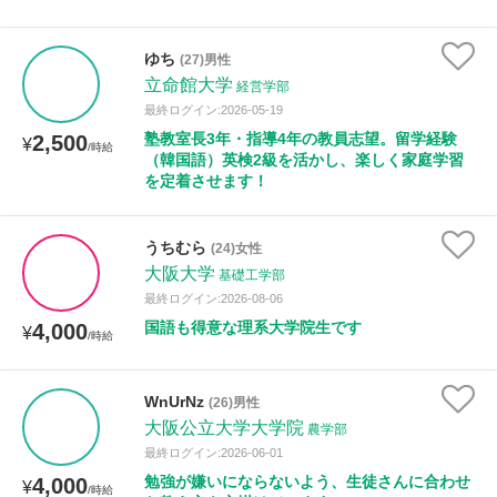
ゆち
(27)男性
立命館大学
経営学部
最終ログイン:2026-05-19
塾教室長3年・指導4年の教員志望。留学経験
2,500
¥
/時給
（韓国語）英検2級を活かし、楽しく家庭学習
を定着させます！
うちむら
(24)女性
大阪大学
基礎工学部
最終ログイン:2026-08-06
国語も得意な理系大学院生です
4,000
¥
/時給
WnUrNz
(26)男性
大阪公立大学大学院
農学部
最終ログイン:2026-06-01
勉強が嫌いにならないよう、生徒さんに合わせ
4,000
¥
/時給