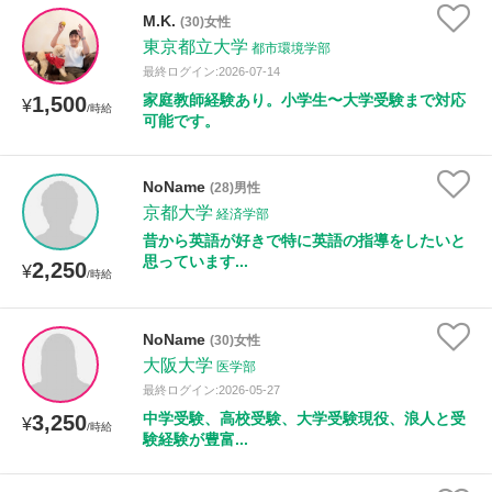
M.K.
(30)女性
東京都立大学
都市環境学部
最終ログイン:2026-07-14
家庭教師経験あり。小学生〜大学受験まで対応
1,500
¥
/時給
可能です。
NoName
(28)男性
京都大学
経済学部
昔から英語が好きで特に英語の指導をしたいと
思っています...
2,250
¥
/時給
NoName
(30)女性
大阪大学
医学部
最終ログイン:2026-05-27
中学受験、高校受験、大学受験現役、浪人と受
3,250
¥
/時給
験経験が豊富...