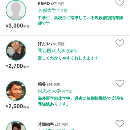
KEMO
(27)男性
京都大学
工学部
中学生、高校生に指導している現役個別指導講
師です！
3,000
¥
/時給
げんや
(30)男性
関西医科大学
医学部
楽しくわかりやすくおしえます！
2,700
¥
/時給
嶋谷
(34)男性
同志社大学
商学部
海外医学部休学中。過去に個別指導塾で英語指
導経験あります。
2,500
¥
/時給
片岡郁吾
(32)男性