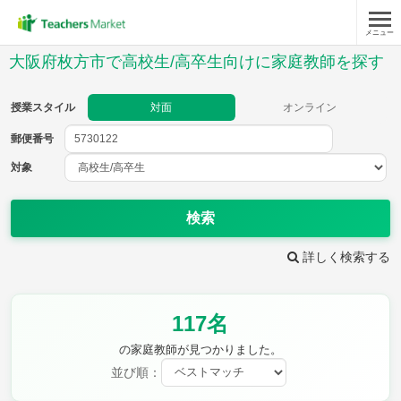
メニュー
授業スタイル
大阪府枚方市で高校生/高卒生向けに家庭教師を探す
対面
オンライン
授業スタイル
対面
オンライン
郵便番号
郵便
番号
対象
対象
検索
詳しく検索する
教科
117名
英語(筆記)
英語(リスニング)
数学Ⅰ
数学Ⅱ
の家庭教師が見つかりました。
数学Ⅲ
数学A
並び順：
数学B
数学C
現代文