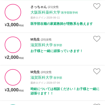
古文
漢文
物理
化学
生物
地学
さっちゃん
(21)女性
世界史
日本史
地理
現代社会
倫理
大阪医科薬科大学
医学部医学科
最終ログイン:2026-06-11
政治経済
小論文
美術
書道
家庭科
医学部在籍の家庭教師が理数系を教えます
3,000
¥
/時給
保健体育
情報
M先生
(20)女性
時給：¥1,000 ～ ¥10,000
滋賀医科大学
医学部
お子様と一緒に頑張っていきます！
2,000
¥
/時給
授業可能日
M先生
(20)女性
月曜日
火曜日
水曜日
木曜日
金曜日
滋賀医科大学
医学部
最終ログイン:2026-07-04
土曜日
日曜日
時給については相談ください！お子様と一緒に
3,000
¥
/時給
頑張ります！！
所属大学