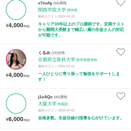
v7nufg
(58)男性
関西学院大学
理学部
距離：15km以内
最終ログイン:2026-04-26
キャリア30年以上のプロ講師です。定期テスト
4,000
¥
/時給
から難関大受験まで幅広い層の生徒さんの対応
が可能です。
年齢：18-101歳
くるみ
(20)女性
京都府立医科大学
医学部医学科
性別
最終ログイン:2026-03-15
一人ひとりに寄り添って勉強をサポートしま
4,000
¥
/時給
す！
j1oAQc
(46)男性
大阪大学
外国語
最終ログイン:2026-04-02
合格多数。生徒目線の指導を心がけています。
6,000
¥
/時給