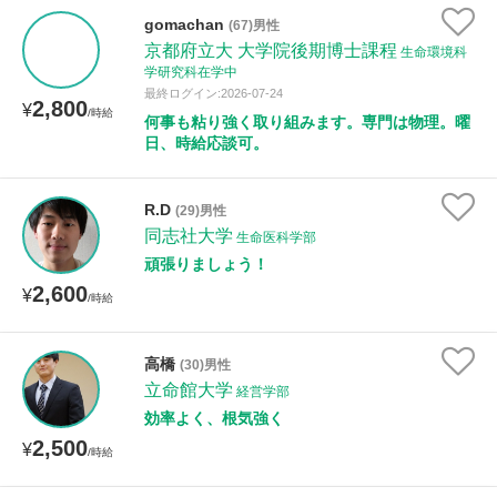
gomachan
(67)男性
京都府立大 大学院後期博士課程
生命環境科
学研究科在学中
最終ログイン:2026-07-24
2,800
¥
/時給
何事も粘り強く取り組みます。専門は物理。曜
日、時給応談可。
R.D
(29)男性
同志社大学
生命医科学部
頑張りましょう！
2,600
¥
/時給
高橋
(30)男性
立命館大学
経営学部
効率よく、根気強く
2,500
¥
/時給