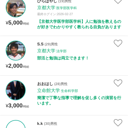
ひらばやし
(19)男性
京都大学
医学部医学科
最終ログイン:2026-02-27
【京都大学医学部医学科】人に勉強を教えるの
5,000
¥
/時給
が好きでわかりやすく教られる自負があります
S.S
(29)男性
京都大学
法学部
部活と勉強は両立できます！
2,000
¥
/時給
おおはし
(28)男性
立命館大学
生命科学部
簡潔で丁寧な指導で理解を促し多くの演習を行
います。
3,000
¥
/時給
k.k
(30)男性