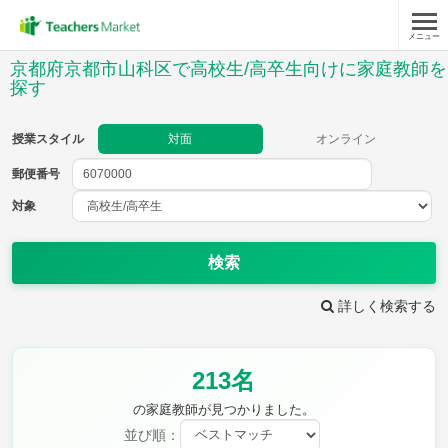
メニュー
授業スタイル
京都府京都市山科区で高校生/高卒生向けに家庭教師を
探す
対面
オンライン
授業スタイル
対面
オンライン
郵便番号
郵便
番号
対象
対象
検索
詳しく検索する
教科
英語(筆記)
英語(リスニング)
213名
数学Ⅰ
数学Ⅱ
の家庭教師が見つかりました。
数学Ⅲ
数学A
数学B
数学C
現代文
並び順：