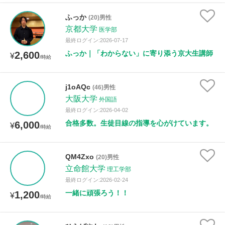
ふっか
(20)男性
京都大学
医学部
最終ログイン:2026-07-17
ふっか｜「わからない」に寄り添う京大生講師
2,600
¥
/時給
j1oAQc
(46)男性
大阪大学
外国語
最終ログイン:2026-04-02
合格多数。生徒目線の指導を心がけています。
6,000
¥
/時給
QM4Zxo
(20)男性
立命館大学
理工学部
最終ログイン:2026-02-24
一緒に頑張ろう！！
1,200
¥
/時給