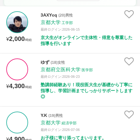
古文
漢文
物理
化学
生物
地学
3AXYcq
世界史
日本史
地理
(20)男性
現代社会
倫理
京都大学
工学部
政治経済
小論文
美術
書道
家庭科
最終ログイン:2026-06-15
京大生がオンラインで主体性・得意を尊重した
2,000
¥
/時給
保健体育
情報
指導を行います
時給：¥1,000 ～ ¥10,000
ゆず
(18)女性
京都府立医科大学
医学部
最終ログイン:2026-06-23
授業可能日
塾講師経験あり！現役医大生が基礎から丁寧に
4,300
¥
/時給
指導し、学習計画までしっかりサポートします
◎
月曜日
火曜日
水曜日
木曜日
金曜日
土曜日
日曜日
Y.K
(19)男性
京都大学
経済学部
所属大学
最終ログイン:2026-07-06
お子様に寄り添ってまいります。
4,900
¥