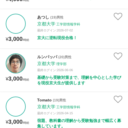
/時給
距離：15km以内
あつし
(19)男性
京都大学
工学部情報学科
最終ログイン:2026-07-02
京大に逆転現役合格！
3,000
年齢：18-101歳
¥
/時給
ルンパッパ
(20)男性
性別
京都大学
理学部
最終ログイン:2026-06-06
基礎から受験対策まで、理解を中心とした学び
3,000
¥
/時給
を現役京大生が提供します
Tomato
(19)男性
京都大学
工学部情報学科
最終ログイン:2026-04-15
宿題、教科書の理解から受験勉強まで幅広く募
3,000
¥
/時給
集しています。