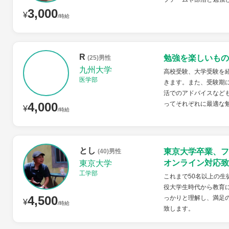
3,000
¥
/時給
R
勉強を楽しいもの
(25)男性
九州大学
高校受験、大学受験を
医学部
きます。また、受験期
活でのアドバイスなど
4,000
ってそれぞれに最適な
¥
/時給
とし
東京大学卒業、フ
(40)男性
オンライン対応致
東京大学
工学部
これまで50名以上の生
役大学生時代から教育
4,500
っかりと理解し、満足
¥
/時給
致します。