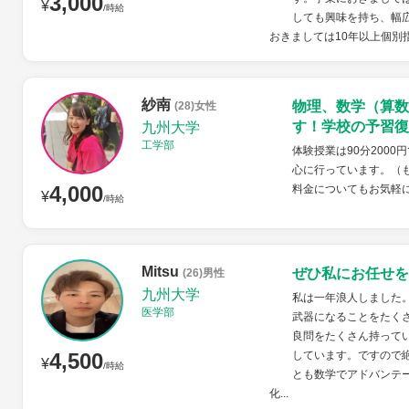
3,000
¥
/時給
しても興味を持ち、幅
おきましては10年以上個別
紗南
物理、数学（算数
(28)女性
す！学校の予習復
九州大学
工学部
体験授業は90分200
心に行っています。（
4,000
料金についてもお気軽
¥
/時給
Mitsu
ぜひ私にお任せを
(26)男性
九州大学
私は一年浪人しました
医学部
武器になることをたく
良問をたくさん持って
4,500
しています。ですので
¥
/時給
とも数学でアドバンテ
化...