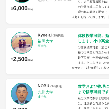
最終ログイン:2026-05-26
り、大手教育機関をは
6,000
の学習指導に尽力してま
¥
/時給
理の解説動画を配信（
人超）も行っております。 僕
Kyoeiai
体験授業可能。勉
(29)男性
します。小中高全
福岡大学
医学部
〇体験授業可能 【自己
校では学業と両立させ
2,500
最下位層・全国偏差値3
¥
/時給
することになりましたが
か考えて、試行錯誤をし続けま
NOBU
数学および物理に
(34)男性
まで指導可能です
九州大学
理学部
私は大学で数学と物理
は、理論的な背景を含
す。学業におきまして