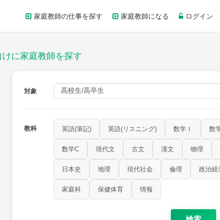
家庭教師の仕事を探す
家庭教師になる
ログイン
向けに家庭教師を探す
対象
教科
英語(筆記)
英語(リスニング)
数学Ⅰ
数
数学C
現代文
古文
漢文
物理
日本史
地理
現代社会
倫理
政治経
数学Ⅲ
数学A
数学B
数学C
現代文
古文
漢文
家庭科
保健体育
情報
小論文
美術
書道
家庭科
保健体育
情報
検索