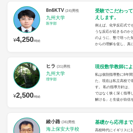
8n6KTV
受験でこだわって
(24)男性
えします。
九州大学
医学部
例えば、化学反応式で
うな反応が起きるのか
4,250
のように、塾で培った
¥
/時給
からの理解を促し、真
ヒラ
現役数学教師によ
(31)男性
九州大学
私は個別指導塾に8年間
理学部
た、現在は私立高校で
す。 私の指導方針は、
2,500
ではなく狭く深く指導
¥
/時給
解ける」と生徒が自信を
綾小路
基礎から応用まで
(36)男性
海上保安大学校
高校時代にイギリスに1