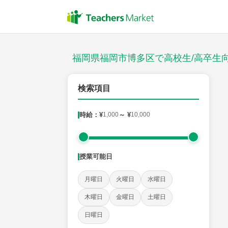
授業スタイル
対面
福岡県福岡市博多区で高校生/高卒生
郵便番号
検索項目
時給：¥
1,000
～ ¥
10,000
対象
授業可能日
教科
月曜日
火曜日
水曜日
英語(筆記)
英語(リスニング)
数学Ⅰ
数学Ⅱ
木曜日
金曜日
土曜日
日本史
地理
現代社会
倫理
政治経済
日曜日