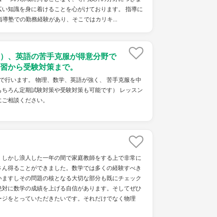
広い知識を身に着けることを心がけております。 指導に
指導塾での勤務経験があり、そこではカリキ...
）、英語の苦手克服が得意分野で
習から受験対策まで。
0円で行います。 物理、数学、英語が強く、 苦手克服を中
もちろん定期試験対策や受験対策も可能です） レッスン
にご相談ください。
。しかし浪人した一年の間で家庭教師をする上で非常に
さん得ることができました。数学では多くの経験すべき
いますしその問題の核となる大切な部分も既にチェック
絶対に数学の成績を上げる自信があります。そしてぜひ
ージをとっていただきたいです。それだけでなく物理