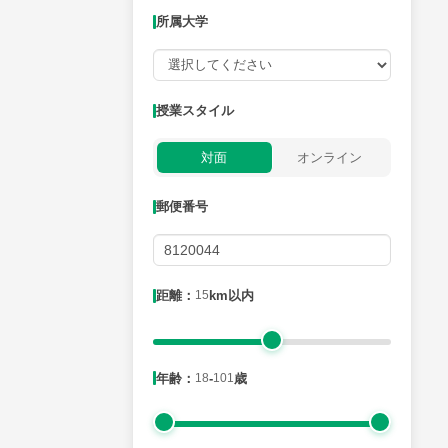
時給：¥1,000 ～ ¥10,000
所属大学
授業可能日
授業スタイル
月曜日
火曜日
水曜日
木曜日
金曜日
対面
オンライン
所属大学
郵便番号
距離：
15
km以内
距離：15km以内
年齢：
18
-
101
歳
年齢：18-101歳