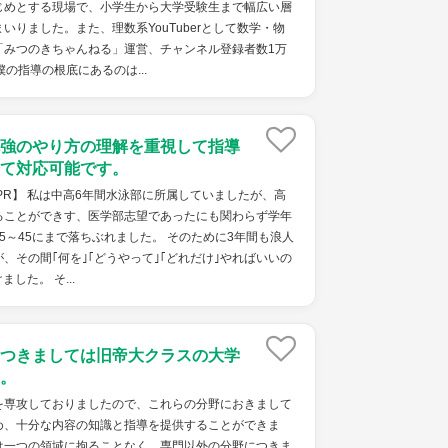
じめとする現場で、小学生から大学受験生まで幅広い層
いりました。また、理数系YouTuberとして数学・物
「みつのきちゃんねる」運営、チャンネル登録者数1万
の指導の根底にあるのは...
強のやり方の理解を重視して指導
て対応可能です。
PR】 私は中高6年間水泳部に所属していましたが、高
ることができす、医学部志望であったにも関わらず学年
5～45にまで落ちぶれました。 そのために3年間も浪人
、その間｢何を｣｢どうやって｣｢どれだけ｣やればいいの
した。 そ...
つきましては旧帝大クラスの大学
。
を専攻しておりましたので、これらの分野におきまして
め、十分な内容の知識と指導を提供することができま
は一つの領域に拘ることなく、専門以外の分野につきま