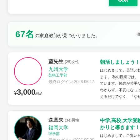
67名
の家庭教師が見つかりました。
土曜日
日曜日
藍先生
朝活しましょう！
(25)女性
九州大学
はじめまして。英語と
芸術工学部
ます。 私の授業では
最終ログイン:2026-06-17
ています。勉強が苦手
3,000
わからず、不安になっ
¥
/時給
えるだけでなく、「なぜ
森直矢
中学,高校,大学
(34)男性
かりと導きます！
福岡大学
理学部
はじめまして。ご覧いた