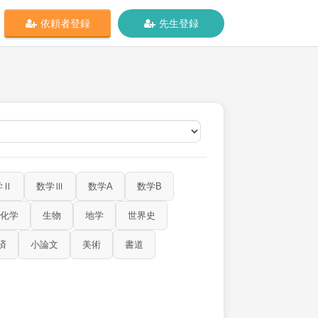
依頼者登録
先生登録
オンライン
学Ⅱ
数学Ⅲ
数学A
数学B
化学
生物
地学
世界史
済
小論文
美術
書道
物理
化学
生物
地学
世界史