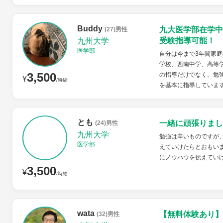
Buddy
九大医学部在学中
(27)男性
受験指導可能！
九州大学
医学部
自分は今まで3年間家
学校、西南中学、高等
3,500
の指導だけでなく、勉
¥
/時給
を基本に指導していま
とも
一緒に頑張りまし
(24)男性
九州大学
勉強は辛いものですが
医学部
えていけたらとおもい
にノウハウを伝えてい
3,500
¥
/時給
wata
【無料体験あり】
(32)男性