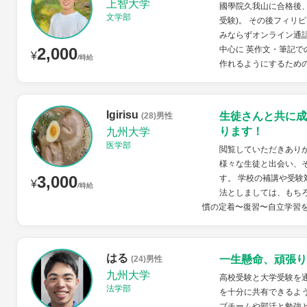
上智大学
國學院久我山に合格後
文学部
受験)。 その後フィリ
みならずオンライン通
2,000
中心に 英作文・筆記
¥
/時給
作れるようにするための
Igirisu
生徒さんと共に成
(28)男性
ります！
九州大学
医学部
閲覧していただきあり
様々な生徒と出会い、
3,000
す。 学校の補講や受験
¥
/時給
法としましては、もち
慣の定着〜復習〜自立学習を
はる
一生懸命、頑張り
(24)男性
九州大学
高校受験と大学受験を
法学部
を十分に共有できるよ
ブチームや部活と勉強