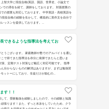
、上智大学に現役合格(英語、国語、世界史、小論文で
ピンでの滞在を経て、講師をしております。 対面授業の
話での授業も対応しております。 中学英語・高校英語を
での現役合格の経験を生かして、構造的に英作文を自分で
レッスンを提供しております。...
長できるような指導法を考えてお
がとうございます。 家庭教師や塾でのアルバイトを通し
そこで得てきた指導法を存分に発揮できたらと思いま
対策、定期テスト対策など幅広く対応可能です。 指導
ろん分からないものの解消はありますが、まずは勉強習
モットーにしており、生徒だけが励むの...
ます！！
通して、受験勉強を経験しましたので、その経験と知識
う頑張ります！また、ずっと水泳をしていたため、クラ
との両立 を目指す方々のサポートにも尽力したいです。