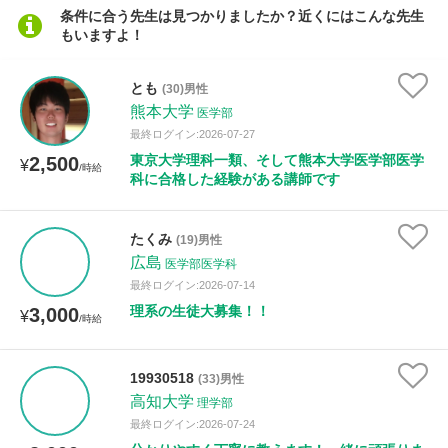
条件に合う先生は見つかりましたか？近くにはこんな先生
もいますよ！
距離：15km以内
とも
(30)男性
熊本大学
医学部
最終ログイン:2026-07-27
年齢：18-101歳
東京大学理科一類、そして熊本大学医学部医学
2,500
¥
/時給
科に合格した経験がある講師です
性別
たくみ
(19)男性
広島
医学部医学科
最終ログイン:2026-07-14
理系の生徒大募集！！
3,000
¥
/時給
19930518
(33)男性
高知大学
理学部
最終ログイン:2026-07-24