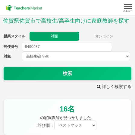
メニュー
授業スタイル
佐賀県佐賀市で高校生/高卒生向けに家庭教師を探す
対面
オンライン
授業スタイル
対面
オンライン
郵便番号
郵便
番号
対象
対象
検索
詳しく検索する
教科
16名
英語(筆記)
英語(リスニング)
数学Ⅰ
数学Ⅱ
の家庭教師が見つかりました。
数学Ⅲ
数学A
並び順：
数学B
数学C
現代文