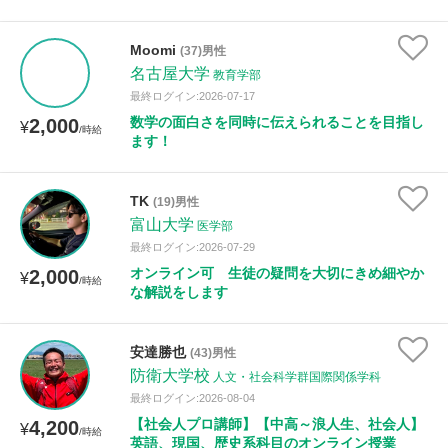
Moomi
(37)男性
名古屋大学
教育学部
最終ログイン:2026-07-17
数学の面白さを同時に伝えられることを目指し
2,000
¥
/時給
ます！
TK
(19)男性
富山大学
医学部
最終ログイン:2026-07-29
オンライン可 生徒の疑問を大切にきめ細やか
2,000
¥
/時給
な解説をします
安達勝也
(43)男性
防衛大学校
人文・社会科学群国際関係学科
最終ログイン:2026-08-04
【社会人プロ講師】【中高～浪人生、社会人】
4,200
¥
/時給
英語、現国、歴史系科目のオンライン授業