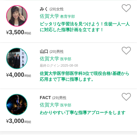
古文
漢文
物理
化学
生物
地学
みく
(28)女性
世界史
日本史
地理
現代社会
倫理
佐賀大学
教育学部
ピッタリな学習法を見つけよう！生徒一人一人
政治経済
小論文
美術
書道
家庭科
に対応した指導計画を立てます！
3,500
¥
/時給
保健体育
情報
山口
(20)男性
時給：¥1,000 ～ ¥10,000
佐賀大学
医学部
最終ログイン:2025-08-08
佐賀大学医学部医学科3位で現役合格!基礎から
4,000
¥
/時給
応用まで丁寧に指導します。
授業可能日
月曜日
火曜日
水曜日
木曜日
金曜日
FACT
(29)男性
佐賀大学
医学部
土曜日
日曜日
わかりやすい丁寧な指導アプローチをします
3,000
¥
/時給
所属大学