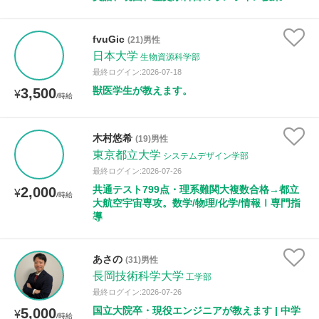
fvuGic
(21)男性
日本大学
生物資源科学部
最終ログイン:2026-07-18
獣医学生が教えます。
3,500
¥
/時給
木村悠希
(19)男性
東京都立大学
システムデザイン学部
最終ログイン:2026-07-26
共通テスト799点・理系難関大複数合格→都立
2,000
¥
/時給
大航空宇宙専攻。数学/物理/化学/情報Ⅰ専門指
導
あさの
(31)男性
長岡技術科学大学
工学部
最終ログイン:2026-07-26
国立大院卒・現役エンジニアが教えます | 中学
5,000
¥
/時給