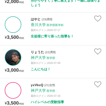
分かりやすく丁寧に教えます！一緒に頑張りま
2,000
¥
/時給
しょう
はやと
(19)男性
香川大学
医学部医学科
最終ログイン:2026-07-17
生徒様に寄り添った指導を！
3,500
¥
/時給
りょうた
(22)男性
神戸大学
医学部
最終ログイン:2026-07-08
こんにちは！
3,000
¥
/時給
yxVbcQ
(21)女性
神戸大学
医学部
最終ログイン:2026-07-26
ハイレベルの受験指導
3,500
¥
/時給