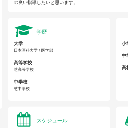
の良い指導したいと思います。
学歴
大学
小
日本医科大学 / 医学部
中
高等学校
高校
芝高等学校
中学校
芝中学校
スケジュール