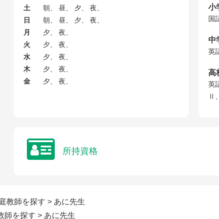
小
土
朝、 昼、 夕、 夜、
国
日
朝、 昼、 夕、 夜、
月
夕、 夜、
中
火
夕、 夜、
英
水
夕、 夜、
木
夕、 夜、
高
金
夕、 夜、
英
Ⅱ
所持資格
家庭教師を探す
> あに先生
教師を探す
> あに先生