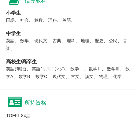
指導教科
小学生
国語、 社会、 算数、 理科、 英語、
中学生
英語、 数学、 現代文、 古典、 理科、 地理、 歴史、 公民、 音
楽、
高校生/高卒生
英語(筆記)、 英語(リスニング)、 数学Ⅰ、 数学Ⅱ、 数学Ⅲ、 数
学A、 数学B、 数学C、 現代文、 古文、 漢文、 物理、 化学、
所持資格
TOEFL 84点