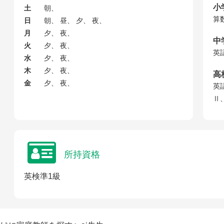
小
土
朝、
算
日
朝、 昼、 夕、 夜、
月
夕、 夜、
中
火
夕、 夜、
英
水
夕、 夜、
木
夕、 夜、
高
金
夕、 夜、
英
Ⅱ
所持資格
英検準1級